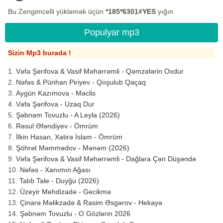
Bu Zengimcelli yükləmək üçün
*185*6301#YES
yığın
Populyar mp3
Sizin Mp3 burada !
Vəfa Şərifova & Vasif Məhərrəmli - Qəmzələrin Oxdur
Nəfəs & Pünhan Piriyev - Qoşulub Qaçaq
Aygün Kazımova - Məclis
Vəfa Şərifova - Uzaq Dur
Şəbnəm Tovuzlu - A Leyla (2026)
Rəsul Əfəndiyev - Ömrüm
İlkin Hasan, Xatirə İslam - Ömrüm
Şöhrət Məmmədov - Mənəm (2026)
Vəfa Şərifova & Vasif Məhərrəmli - Dağlara Çən Düşəndə
Nəfəs - Xanımın Ağası
Talıb Tale - Duyğu (2026)
Üzeyir Mehdizadə - Gecikmə
Çinarə Məlikzadə & Rasim Əsgərov - Hekayə
Şəbnəm Tovuzlu - O Gözlərin 2026