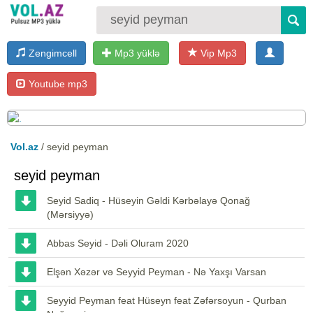
Zengimcell
Mp3 yüklə
Vip Mp3
Youtube mp3
Vol.az
/ seyid peyman
seyid peyman
Seyid Sadiq - Hüseyin Gəldi Kərbəlayə Qonağ
(Mərsiyyə)
Abbas Seyid - Dəli Oluram 2020
Elşən Xəzər və Seyyid Peyman - Nə Yaxşı Varsan
Seyyid Peyman feat Hüseyn feat Zəfərsoyun - Qurban