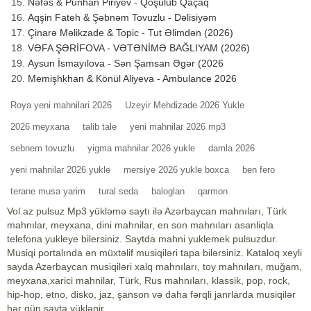
Nəfəs & Punhan Piriyev - Qoşulub Qaçaq
Aqşin Fateh & Şəbnəm Tovuzlu - Dəlisiyəm
Çinarə Məlikzade & Topic - Tut Əlimdən (2026)
VƏFA ŞƏRİFOVA - VƏTƏNİMƏ BAĞLIYAM (2026)
Aysun İsmayılova - Sən Şamsan Əgər (2026
Memişhkhan & Könül Aliyeva - Ambulance 2026
Roya yeni mahnilari 2026
Uzeyir Mehdizade 2026 Yukle
2026 meyxana
talib tale
yeni mahnilar 2026 mp3
sebnem tovuzlu
yigma mahnilar 2026 yukle
damla 2026
yeni mahnilar 2026 yukle
mersiye 2026 yukle boxca
ben fero
terane musa yarim
tural seda
baloglan
qarmon
Vol.az pulsuz Mp3 yükləmə saytı ilə Azərbaycan mahnıları, Türk
mahnılar, meyxana, dini mahnilar, en son mahnıları asanliqla
telefona yukleye bilersiniz. Saytda mahni yuklemek pulsuzdur.
Musiqi portalında ən müxtəlif musiqiləri tapa bilərsiniz. Kataloq xeyli
sayda Azərbaycan musiqiləri xalq mahnıları, toy mahnıları, muğam,
meyxana,xarici mahnilar, Türk, Rus mahnıları, klassik, pop, rock,
hip-hop, etno, disko, jaz, şanson və daha fərqli janrlarda musiqilər
hər gün sayta yüklənir.