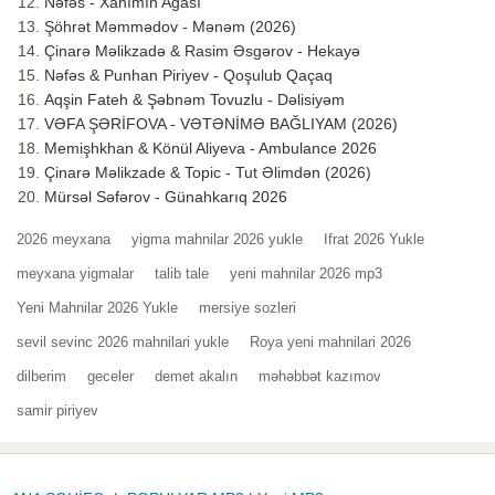
Nəfəs - Xanımın Ağası
Şöhrət Məmmədov - Mənəm (2026)
Çinarə Məlikzadə & Rasim Əsgərov - Hekayə
Nəfəs & Punhan Piriyev - Qoşulub Qaçaq
Aqşin Fateh & Şəbnəm Tovuzlu - Dəlisiyəm
VƏFA ŞƏRİFOVA - VƏTƏNİMƏ BAĞLIYAM (2026)
Memişhkhan & Könül Aliyeva - Ambulance 2026
Çinarə Məlikzade & Topic - Tut Əlimdən (2026)
Mürsəl Səfərov - Günahkarıq 2026
2026 meyxana
yigma mahnilar 2026 yukle
Ifrat 2026 Yukle
meyxana yigmalar
talib tale
yeni mahnilar 2026 mp3
Yeni Mahnilar 2026 Yukle
mersiye sozleri
sevil sevinc 2026 mahnilari yukle
Roya yeni mahnilari 2026
dilberim
geceler
demet akalın
məhəbbət kazımov
samir piriyev