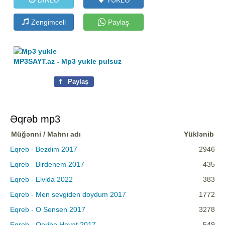
Zengimcell
Paylaş
MP3SAYT.az - Mp3 yukle pulsuz
f
Paylaş
Əqrəb mp3
Müğənni / Mahnı adı
Yüklənib
Eqreb - Bezdim 2017
2946
Eqreb - Birdenem 2017
435
Eqreb - Elvida 2022
383
Eqreb - Men sevgiden doydum 2017
1772
Eqreb - O Sensen 2017
3278
Eqreb - Qeribe Heyat 2017
549