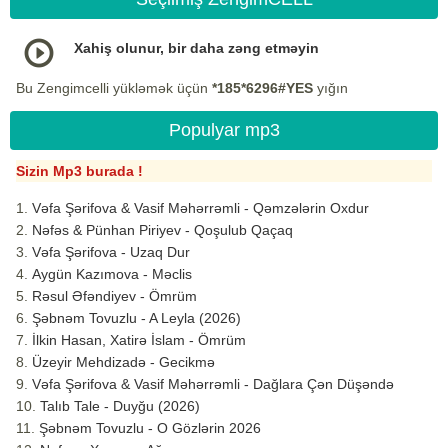
Xahiş olunur, bir daha zəng etməyin
Bu Zengimcelli yükləmək üçün
*185*6296#YES
yığın
Populyar mp3
Sizin Mp3 burada !
Vəfa Şərifova & Vasif Məhərrəmli - Qəmzələrin Oxdur
Nəfəs & Pünhan Piriyev - Qoşulub Qaçaq
Vəfa Şərifova - Uzaq Dur
Aygün Kazımova - Məclis
Rəsul Əfəndiyev - Ömrüm
Şəbnəm Tovuzlu - A Leyla (2026)
İlkin Hasan, Xatirə İslam - Ömrüm
Üzeyir Mehdizadə - Gecikmə
Vəfa Şərifova & Vasif Məhərrəmli - Dağlara Çən Düşəndə
Talıb Tale - Duyğu (2026)
Şəbnəm Tovuzlu - O Gözlərin 2026