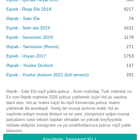
Eqreb - Reqs Ele 2018
9217
Əqrəb - Səbr Elə
74
Eqreb - Sebr elə 2019
1631
Eqreb - Sənsizəm 2019
1178
Əqrəb - Sənsizəm (Remix)
271
Eqreb - Usyan 2017
1753
Əqrəb - Yoxdur Dostum
137
Eqreb - Yoxdur dostum 2021 (full version)
201
Əqrəb - Səbr Elə mp3 yüklə pulsuz , Azeri mahnilar, Turk mahnilar ve
En son Əqrəb mahnilar 2026 pulsuz yuklemek üçün Vol.az saytina
daxil olun. Vol.az mahni sayti ilə mp3 formatında pulsuz mahnı
yükləmək də asanlaşdı. Geniş bir musiqi arxivinə malik Vol.az
saytinda onlayn musiqi dinləyə və ən yeni, zövqünüzə uyğun musiqi
parçalarını səsli reklam loqoları olmadan və yüksək keyfiyyətdə
istifadə etdiyiniz kompyuter və ya smartfonlarınıza pulsuz mp3 yukle
bilərsiniz.
Seçilmiş ZengimCELL