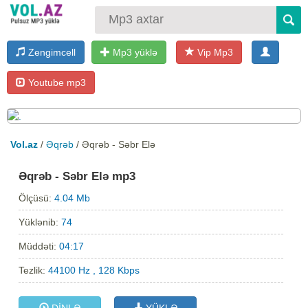
Zengimcell
Mp3 yüklə
Vip Mp3
Youtube mp3
Vol.az
/
Əqrəb
/ Əqrəb - Səbr Elə
Əqrəb - Səbr Elə mp3
Ölçüsü:
4.04 Mb
Yüklənib:
74
Müddəti:
04:17
Tezlik:
44100 Hz , 128 Kbps
DİNLƏ
YÜKLƏ