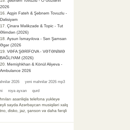
Şəbnəm Tovuzlu - O Gözlərin
2026
Aqşin Fateh & Şəbnəm Tovuzlu -
Dəlisiyəm
Çinarə Məlikzade & Topic - Tut
Əlimdən (2026)
Aysun İsmayılova - Sən Şamsan
Əgər (2026
VƏFA ŞƏRİFOVA - VƏTƏNİMƏ
BAĞLIYAM (2026)
Memişhkhan & Könül Aliyeva -
Ambulance 2026
ahnilar 2026
yeni mahnilar 2026 mp3
ni
roya ayxan
qurd
nıları asanliqla telefona yukleye
xeyli sayda Azərbaycan musiqiləri xalq
no, disko, jaz, şanson və daha fərqli