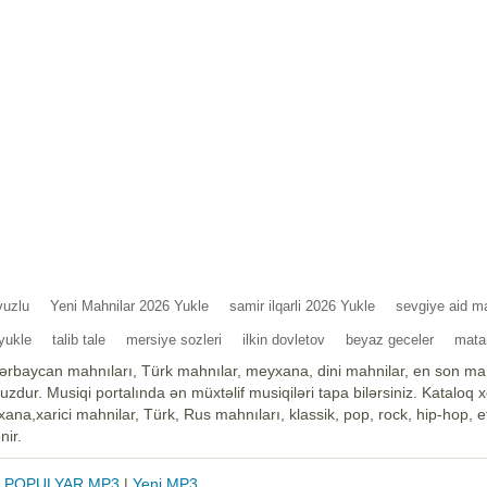
vuzlu
Yeni Mahnilar 2026 Yukle
samir ilqarli 2026 Yukle
sevgiye aid m
yukle
talib tale
mersiye sozleri
ilkin dovletov
beyaz geceler
mata
ərbaycan mahnıları, Türk mahnılar, meyxana, dini mahnilar, en son mah
zdur. Musiqi portalında ən müxtəlif musiqiləri tapa bilərsiniz. Kataloq 
na,xarici mahnilar, Türk, Rus mahnıları, klassik, pop, rock, hip-hop, et
nir.
|
POPULYAR MP3
|
Yeni MP3