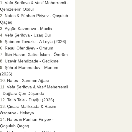
Vəfa Şərifova & Vasif Məhərrəmli -
Qəmzələrin Oxdur
Nəfəs & Pünhan Piriyev - Qoşulub
Qaçaq
Aygün Kazımova - Məclis
Vəfa Şərifova - Uzaq Dur
Şəbnəm Tovuzlu - A Leyla (2026)
Rəsul Əfəndiyev - Ömrüm
İlkin Hasan, Xatirə İslam - Ömrüm
Üzeyir Mehdizadə - Gecikmə
Şöhrət Məmmədov - Mənəm
(2026)
Nəfəs - Xanımın Ağası
Vəfa Şərifova & Vasif Məhərrəmli
- Dağlara Çən Düşəndə
Talıb Tale - Duyğu (2026)
Çinarə Məlikzadə & Rasim
Əsgərov - Hekayə
Nəfəs & Punhan Piriyev -
Qoşulub Qaçaq