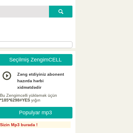
Seçilmiş ZengimCELL
Zəng etdiyiniz abonent
hazırda hərbi
xidmətdədir
Bu Zengimcelli yükləmək üçün
*185*6298#YES
yığın
Populyar mp3
Sizin Mp3 burada !