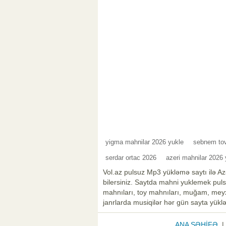
yigma mahnilar 2026 yukle
sebnem to
serdar ortac 2026
azeri mahnilar 2026 
Vol.az pulsuz Mp3 yükləmə saytı ilə Az
bilersiniz. Saytda mahni yuklemek pulsu
mahnıları, toy mahnıları, muğam, meyxa
janrlarda musiqilər hər gün sayta yüklə
ANA SƏHİFƏ