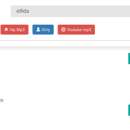
Vip Mp3
Giriş
Youtube mp3
26