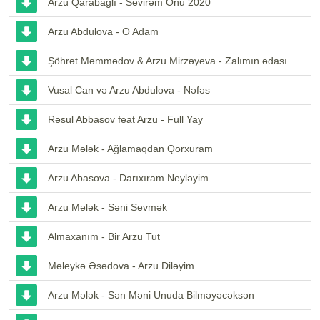
Arzu Qarabağlı - Sevirəm Onu 2020
Arzu Abdulova - O Adam
Şöhrət Məmmədov & Arzu Mirzəyeva - Zalımın ədası
Vusal Can və Arzu Abdulova - Nəfəs
Rəsul Abbasov feat Arzu - Full Yay
Arzu Mələk - Ağlamaqdan Qorxuram
Arzu Abasova - Darıxıram Neyləyim
Arzu Mələk - Səni Sevmək
Almaxanım - Bir Arzu Tut
Məleykə Əsədova - Arzu Diləyim
Arzu Mələk - Sən Məni Unuda Bilməyəcəksən