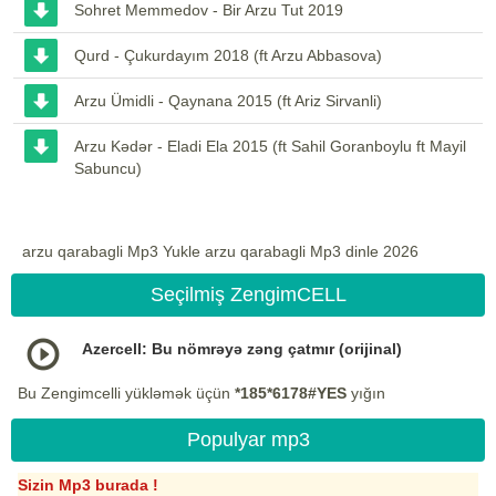
Sohret Memmedov - Bir Arzu Tut 2019
Qurd - Çukurdayım 2018 (ft Arzu Abbasova)
Arzu Ümidli - Qaynana 2015 (ft Ariz Sirvanli)
Arzu Kədər - Eladi Ela 2015 (ft Sahil Goranboylu ft Mayil
Sabuncu)
arzu qarabagli Mp3 Yukle arzu qarabagli Mp3 dinle 2026
Seçilmiş ZengimCELL
Azercell: Bu nömrəyə zəng çatmır (orijinal)
Bu Zengimcelli yükləmək üçün
*185*6178#YES
yığın
Populyar mp3
Sizin Mp3 burada !