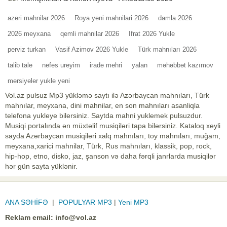
azeri mahnilar 2026
Roya yeni mahnilari 2026
damla 2026
2026 meyxana
qemli mahnilar 2026
Ifrat 2026 Yukle
perviz turkan
Vasif Azimov 2026 Yukle
Türk mahnıları 2026
talib tale
nefes ureyim
irade mehri
yalan
məhəbbət kazımov
mersiyeler yukle yeni
Vol.az pulsuz Mp3 yükləmə saytı ilə Azərbaycan mahnıları, Türk
mahnılar, meyxana, dini mahnilar, en son mahnıları asanliqla
telefona yukleye bilersiniz. Saytda mahni yuklemek pulsuzdur.
Musiqi portalında ən müxtəlif musiqiləri tapa bilərsiniz. Kataloq xeyli
sayda Azərbaycan musiqiləri xalq mahnıları, toy mahnıları, muğam,
meyxana,xarici mahnilar, Türk, Rus mahnıları, klassik, pop, rock,
hip-hop, etno, disko, jaz, şanson və daha fərqli janrlarda musiqilər
hər gün sayta yüklənir.
ANA SƏHİFƏ
|
POPULYAR MP3
|
Yeni MP3
Reklam email:
info@vol.az