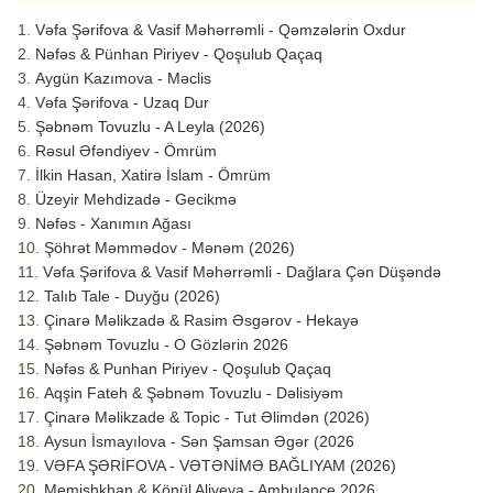
Vəfa Şərifova & Vasif Məhərrəmli - Qəmzələrin Oxdur
Nəfəs & Pünhan Piriyev - Qoşulub Qaçaq
Aygün Kazımova - Məclis
Vəfa Şərifova - Uzaq Dur
Şəbnəm Tovuzlu - A Leyla (2026)
Rəsul Əfəndiyev - Ömrüm
İlkin Hasan, Xatirə İslam - Ömrüm
Üzeyir Mehdizadə - Gecikmə
Nəfəs - Xanımın Ağası
Şöhrət Məmmədov - Mənəm (2026)
Vəfa Şərifova & Vasif Məhərrəmli - Dağlara Çən Düşəndə
Talıb Tale - Duyğu (2026)
Çinarə Məlikzadə & Rasim Əsgərov - Hekayə
Şəbnəm Tovuzlu - O Gözlərin 2026
Nəfəs & Punhan Piriyev - Qoşulub Qaçaq
Aqşin Fateh & Şəbnəm Tovuzlu - Dəlisiyəm
Çinarə Məlikzade & Topic - Tut Əlimdən (2026)
Aysun İsmayılova - Sən Şamsan Əgər (2026
VƏFA ŞƏRİFOVA - VƏTƏNİMƏ BAĞLIYAM (2026)
Memişhkhan & Könül Aliyeva - Ambulance 2026