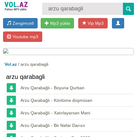
Zengimcell
Mp3 yüklə
Vip Mp3
Youtube mp3
Vol.az
/ arzu qarabagli
arzu qarabagli
Arzu Qarabağlı - Boyuna Qurban
Arzu Qarabağlı - Könlümə düşmüsən
Arzu Qarabağlı - Xatırlayarsan Məni
Arzu Qarabağlı - Bir Nəfər Darıxır