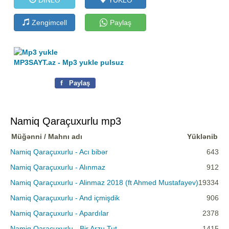
Zengimcell
Paylaş
MP3SAYT.az - Mp3 yukle pulsuz
f
Paylaş
Namiq Qaraçuxurlu mp3
Müğənni / Mahnı adı
Yüklənib
Namiq Qaraçuxurlu - Acı bibər
643
Namiq Qaraçuxurlu - Alınmaz
912
Namiq Qaraçuxurlu - Alinmaz 2018 (ft Ahmed Mustafayev)
19334
Namiq Qaraçuxurlu - And içmişdik
906
Namiq Qaraçuxurlu - Apardılar
2378
Namiq Qaraçuxurlu - Bir Arzu Tut
1415