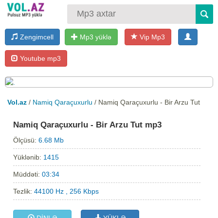
Zengimcell
Mp3 yüklə
Vip Mp3
Youtube mp3
Vol.az
/
Namiq Qaraçuxurlu
/ Namiq Qaraçuxurlu - Bir Arzu Tut
Namiq Qaraçuxurlu - Bir Arzu Tut mp3
Ölçüsü:
6.68 Mb
Yüklənib:
1415
Müddəti:
03:34
Tezlik:
44100 Hz , 256 Kbps
DİNLƏ
YÜKLƏ