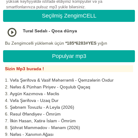
yüksək keyfiyyətdə istifadə etdiyiniz kompyuter və ya
smartfonlarınıza pulsuz mp3 yukle bilərsiniz.
Seçilmiş ZengimCELL
Tural Sədalı - Qoca dünya
Bu Zengimcelli yükləmək üçün
*185*6283#YES
yığın
Populyar mp3
Sizin Mp3 burada !
Vəfa Şərifova & Vasif Məhərrəmli - Qəmzələrin Oxdur
Nəfəs & Pünhan Piriyev - Qoşulub Qaçaq
Aygün Kazımova - Məclis
Vəfa Şərifova - Uzaq Dur
Şəbnəm Tovuzlu - A Leyla (2026)
Rəsul Əfəndiyev - Ömrüm
İlkin Hasan, Xatirə İslam - Ömrüm
Şöhrət Məmmədov - Mənəm (2026)
Nəfəs - Xanımın Ağası