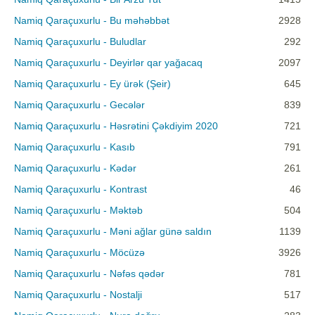
Namiq Qaraçuxurlu - Bu məhəbbət
2928
Namiq Qaraçuxurlu - Buludlar
292
Namiq Qaraçuxurlu - Deyirlər qar yağacaq
2097
Namiq Qaraçuxurlu - Ey ürək (Şeir)
645
Namiq Qaraçuxurlu - Gecələr
839
Namiq Qaraçuxurlu - Həsrətini Çəkdiyim 2020
721
Namiq Qaraçuxurlu - Kasıb
791
Namiq Qaraçuxurlu - Kədər
261
Namiq Qaraçuxurlu - Kontrast
46
Namiq Qaraçuxurlu - Məktəb
504
Namiq Qaraçuxurlu - Məni ağlar günə saldın
1139
Namiq Qaraçuxurlu - Möcüzə
3926
Namiq Qaraçuxurlu - Nəfəs qədər
781
Namiq Qaraçuxurlu - Nostalji
517