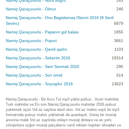
Namiq Qaraçuxurlu - Nura doğru
283
Namiq Qaraçuxurlu - Olmur
246
Namiq Qaraçuxurlu - Onu Bagislamaq Olarmi 2016 (ft Sevil
Sevinc)
6879
Namiq Qaraçuxurlu - Papanın gül balası
1855
Namiq Qaraçuxurlu - Popuri
3661
Namiq Qaraçuxurlu - Qəmli qadın
1103
Namiq Qaraçuxurlu - Sekerim 2016
19314
Namiq Qaraçuxurlu - Səni Sevmək 2020
295
Namiq Qaraçuxurlu - Son ümid
514
Namiq Qaraçuxurlu - Soyuqdur 2016
13623
Namiq Qaraçuxurlu - Bir Arzu Tut mp3 yüklə pulsuz , Azeri mahnilar,
Turk mahnilar ve En son Namiq Qaraçuxurlu mahnilar 2026 pulsuz
yuklemek üçün Vol.az saytina daxil olun. Vol.az mahni sayti ilə mp3
formatında pulsuz mahnı yükləmək də asanlaşdı. Geniş bir musiqi
arxivinə malik Vol.az saytinda onlayn musiqi dinləyə və ən yeni,
zövqünüzə uyğun musiqi parçalarını səsli reklam loqoları olmadan və