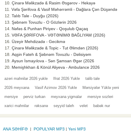
Çinarə Məlikzadə & Rasim Əsgərov - Hekayə
Vəfa Şərifova & Vasif Məhərrəmli - Dağlara Çən Düşəndə
Talıb Tale - Duyğu (2026)
Şəbnəm Tovuzlu - O Gözlərin 2026
Nəfəs & Punhan Piriyev - Qoşulub Qaçaq
VƏFA ŞƏRİFOVA - VƏTƏNİMƏ BAĞLIYAM (2026)
Üzeyir Mehdizadə - Gecikmə
Çinarə Məlikzade & Topic - Tut Əlimdən (2026)
Aqşin Fateh & Şəbnəm Tovuzlu - Dəlisiyəm
Aysun İsmayılova - Sən Şamsan Əgər (2026
Memişhkhan & Könül Aliyeva - Ambulance 2026
azeri mahnilar 2026 yukle
Ifrat 2026 Yukle
talib tale
2026 meyxana
Vasif Azimov 2026 Yukle
Mərsiyələr Yüklə yeni
mersiye
perviz turkan
meyxana yigmalar
mersiye sozleri
xarici mahnilar
rəksanə
seyyid taleh
velet
babək nur
ANA SƏHİFƏ
|
POPULYAR MP3
|
Yeni MP3