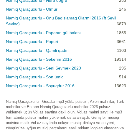
Namiq Qaraçuxurlu - Nura doğru
283
Namiq Qaraçuxurlu - Olmur
246
Namiq Qaraçuxurlu - Onu Bagislamaq Olarmi 2016 (ft Sevil
Sevinc)
6879
Namiq Qaraçuxurlu - Papanın gül balası
1855
Namiq Qaraçuxurlu - Popuri
3661
Namiq Qaraçuxurlu - Qəmli qadın
1103
Namiq Qaraçuxurlu - Sekerim 2016
19314
Namiq Qaraçuxurlu - Səni Sevmək 2020
295
Namiq Qaraçuxurlu - Son ümid
514
Namiq Qaraçuxurlu - Soyuqdur 2016
13623
Namiq Qaraçuxurlu - Gecələr mp3 yüklə pulsuz , Azeri mahnilar, Turk
mahnilar ve En son Namiq Qaraçuxurlu mahnilar 2026 pulsuz
yuklemek üçün Vol.az saytina daxil olun. Vol.az mahni sayti ilə mp3
formatında pulsuz mahnı yükləmək də asanlaşdı. Geniş bir musiqi
arxivinə malik Vol.az saytinda onlayn musiqi dinləyə və ən yeni,
zövqünüzə uyğun musiqi parçalarını səsli reklam loqoları olmadan və