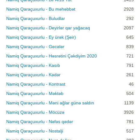
Namiq Qaraçuxurlu - Bu məhəbbət
2928
Namiq Qaraçuxurlu - Buludlar
292
Namiq Qaraçuxurlu - Deyirlər qar yağacaq
2097
Namiq Qaraçuxurlu - Ey ürək (Şeir)
645
Namiq Qaraçuxurlu - Gecələr
839
Namiq Qaraçuxurlu - Həsrətini Çəkdiyim 2020
721
Namiq Qaraçuxurlu - Kasıb
791
Namiq Qaraçuxurlu - Kədər
261
Namiq Qaraçuxurlu - Kontrast
46
Namiq Qaraçuxurlu - Məktəb
504
Namiq Qaraçuxurlu - Məni ağlar günə saldın
1139
Namiq Qaraçuxurlu - Möcüzə
3926
Namiq Qaraçuxurlu - Nəfəs qədər
781
Namiq Qaraçuxurlu - Nostalji
517