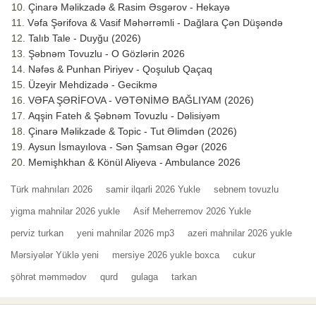
Çinarə Məlikzadə & Rasim Əsgərov - Hekayə
Vəfa Şərifova & Vasif Məhərrəmli - Dağlara Çən Düşəndə
Talıb Tale - Duyğu (2026)
Şəbnəm Tovuzlu - O Gözlərin 2026
Nəfəs & Punhan Piriyev - Qoşulub Qaçaq
Üzeyir Mehdizadə - Gecikmə
VƏFA ŞƏRİFOVA - VƏTƏNİMƏ BAĞLIYAM (2026)
Aqşin Fateh & Şəbnəm Tovuzlu - Dəlisiyəm
Çinarə Məlikzade & Topic - Tut Əlimdən (2026)
Aysun İsmayılova - Sən Şamsan Əgər (2026
Memişhkhan & Könül Aliyeva - Ambulance 2026
Türk mahnıları 2026
samir ilqarli 2026 Yukle
sebnem tovuzlu
yigma mahnilar 2026 yukle
Asif Meherremov 2026 Yukle
perviz turkan
yeni mahnilar 2026 mp3
azeri mahnilar 2026 yukle
Mərsiyələr Yüklə yeni
mersiye 2026 yukle boxca
cukur
şöhrət məmmədov
qurd
gulaga
tarkan