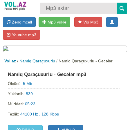
Zengimcell
Mp3 yüklə
Vip Mp3
Youtube mp3
Vol.az
/
Namiq Qaraçuxurlu
/ Namiq Qaraçuxurlu - Gecələr
Namiq Qaraçuxurlu - Gecələr mp3
Ölçüsü:
5 Mb
Yüklənib:
839
Müddəti:
05:23
Tezlik:
44100 Hz , 128 Kbps
DİNLƏ
YÜKLƏ