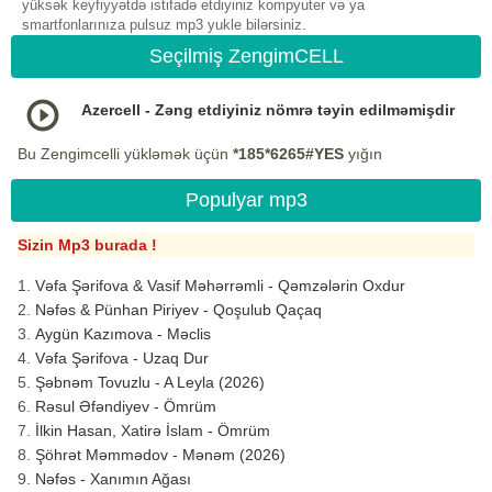
yüksək keyfiyyətdə istifadə etdiyiniz kompyuter və ya
smartfonlarınıza pulsuz mp3 yukle bilərsiniz.
Seçilmiş ZengimCELL
Azercell - Zəng etdiyiniz nömrə təyin edilməmişdir
Bu Zengimcelli yükləmək üçün
*185*6265#YES
yığın
Populyar mp3
Sizin Mp3 burada !
Vəfa Şərifova & Vasif Məhərrəmli - Qəmzələrin Oxdur
Nəfəs & Pünhan Piriyev - Qoşulub Qaçaq
Aygün Kazımova - Məclis
Vəfa Şərifova - Uzaq Dur
Şəbnəm Tovuzlu - A Leyla (2026)
Rəsul Əfəndiyev - Ömrüm
İlkin Hasan, Xatirə İslam - Ömrüm
Şöhrət Məmmədov - Mənəm (2026)
Nəfəs - Xanımın Ağası