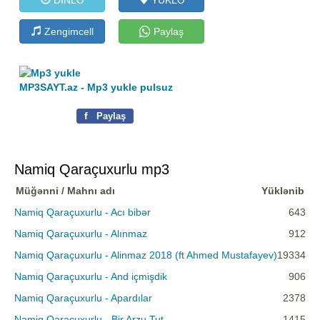
Zengimcell
Paylaş
MP3SAYT.az - Mp3 yukle pulsuz
f
Paylaş
Namiq Qaraçuxurlu mp3
Müğənni / Mahnı adı
Yüklənib
Namiq Qaraçuxurlu - Acı bibər
643
Namiq Qaraçuxurlu - Alınmaz
912
Namiq Qaraçuxurlu - Alinmaz 2018 (ft Ahmed Mustafayev)
19334
Namiq Qaraçuxurlu - And içmişdik
906
Namiq Qaraçuxurlu - Apardılar
2378
Namiq Qaraçuxurlu - Bir Arzu Tut
1415