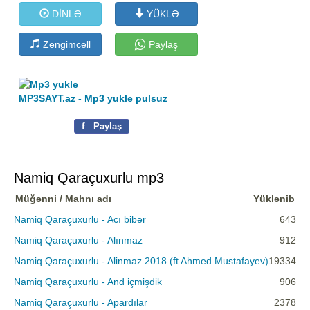
DİNLƏ
YÜKLƏ
Zengimcell
Paylaş
MP3SAYT.az - Mp3 yukle pulsuz
f
Paylaş
Namiq Qaraçuxurlu mp3
Müğənni / Mahnı adı
Yüklənib
Namiq Qaraçuxurlu - Acı bibər
643
Namiq Qaraçuxurlu - Alınmaz
912
Namiq Qaraçuxurlu - Alinmaz 2018 (ft Ahmed Mustafayev)
19334
Namiq Qaraçuxurlu - And içmişdik
906
Namiq Qaraçuxurlu - Apardılar
2378