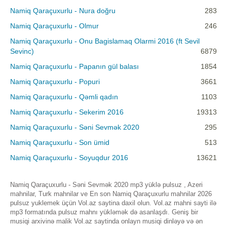
Namiq Qaraçuxurlu - Nura doğru
283
Namiq Qaraçuxurlu - Olmur
246
Namiq Qaraçuxurlu - Onu Bagislamaq Olarmi 2016 (ft Sevil
Sevinc)
6879
Namiq Qaraçuxurlu - Papanın gül balası
1854
Namiq Qaraçuxurlu - Popuri
3661
Namiq Qaraçuxurlu - Qəmli qadın
1103
Namiq Qaraçuxurlu - Sekerim 2016
19313
Namiq Qaraçuxurlu - Səni Sevmək 2020
295
Namiq Qaraçuxurlu - Son ümid
513
Namiq Qaraçuxurlu - Soyuqdur 2016
13621
Namiq Qaraçuxurlu - Səni Sevmək 2020 mp3 yüklə pulsuz , Azeri
mahnilar, Turk mahnilar ve En son Namiq Qaraçuxurlu mahnilar 2026
pulsuz yuklemek üçün Vol.az saytina daxil olun. Vol.az mahni sayti ilə
mp3 formatında pulsuz mahnı yükləmək də asanlaşdı. Geniş bir
musiqi arxivinə malik Vol.az saytinda onlayn musiqi dinləyə və ən