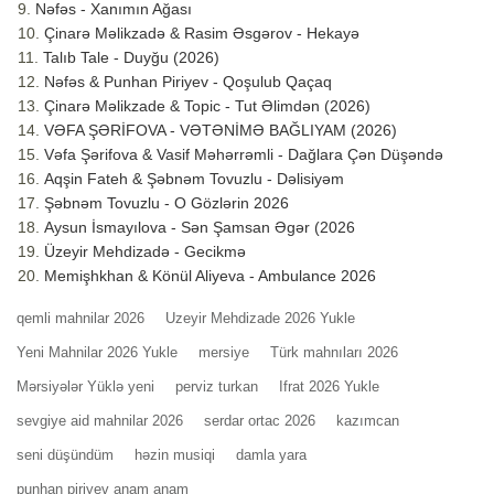
Nəfəs - Xanımın Ağası
Çinarə Məlikzadə & Rasim Əsgərov - Hekayə
Talıb Tale - Duyğu (2026)
Nəfəs & Punhan Piriyev - Qoşulub Qaçaq
Çinarə Məlikzade & Topic - Tut Əlimdən (2026)
VƏFA ŞƏRİFOVA - VƏTƏNİMƏ BAĞLIYAM (2026)
Vəfa Şərifova & Vasif Məhərrəmli - Dağlara Çən Düşəndə
Aqşin Fateh & Şəbnəm Tovuzlu - Dəlisiyəm
Şəbnəm Tovuzlu - O Gözlərin 2026
Aysun İsmayılova - Sən Şamsan Əgər (2026
Üzeyir Mehdizadə - Gecikmə
Memişhkhan & Könül Aliyeva - Ambulance 2026
qemli mahnilar 2026
Uzeyir Mehdizade 2026 Yukle
Yeni Mahnilar 2026 Yukle
mersiye
Türk mahnıları 2026
Mərsiyələr Yüklə yeni
perviz turkan
Ifrat 2026 Yukle
sevgiye aid mahnilar 2026
serdar ortac 2026
kazımcan
seni düşündüm
həzin musiqi
damla yara
punhan piriyev anam anam