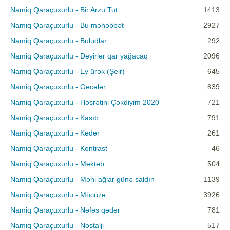
Namiq Qaraçuxurlu - Bir Arzu Tut
1413
Namiq Qaraçuxurlu - Bu məhəbbət
2927
Namiq Qaraçuxurlu - Buludlar
292
Namiq Qaraçuxurlu - Deyirlər qar yağacaq
2096
Namiq Qaraçuxurlu - Ey ürək (Şeir)
645
Namiq Qaraçuxurlu - Gecələr
839
Namiq Qaraçuxurlu - Həsrətini Çəkdiyim 2020
721
Namiq Qaraçuxurlu - Kasıb
791
Namiq Qaraçuxurlu - Kədər
261
Namiq Qaraçuxurlu - Kontrast
46
Namiq Qaraçuxurlu - Məktəb
504
Namiq Qaraçuxurlu - Məni ağlar günə saldın
1139
Namiq Qaraçuxurlu - Möcüzə
3926
Namiq Qaraçuxurlu - Nəfəs qədər
781
Namiq Qaraçuxurlu - Nostalji
517