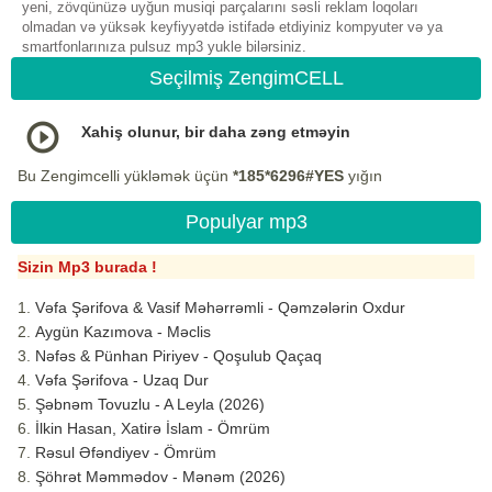
yeni, zövqünüzə uyğun musiqi parçalarını səsli reklam loqoları
olmadan və yüksək keyfiyyətdə istifadə etdiyiniz kompyuter və ya
smartfonlarınıza pulsuz mp3 yukle bilərsiniz.
Seçilmiş ZengimCELL
Xahiş olunur, bir daha zəng etməyin
Bu Zengimcelli yükləmək üçün
*185*6296#YES
yığın
Populyar mp3
Sizin Mp3 burada !
Vəfa Şərifova & Vasif Məhərrəmli - Qəmzələrin Oxdur
Aygün Kazımova - Məclis
Nəfəs & Pünhan Piriyev - Qoşulub Qaçaq
Vəfa Şərifova - Uzaq Dur
Şəbnəm Tovuzlu - A Leyla (2026)
İlkin Hasan, Xatirə İslam - Ömrüm
Rəsul Əfəndiyev - Ömrüm
Şöhrət Məmmədov - Mənəm (2026)