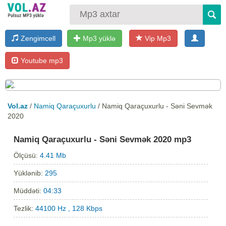
Zengimcell
Mp3 yüklə
Vip Mp3
Youtube mp3
Vol.az
/
Namiq Qaraçuxurlu
/ Namiq Qaraçuxurlu - Səni Sevmək
2020
Namiq Qaraçuxurlu - Səni Sevmək 2020 mp3
Ölçüsü:
4.41 Mb
Yüklənib:
295
Müddəti:
04:33
Tezlik:
44100 Hz , 128 Kbps