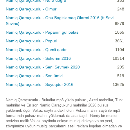
Namiq Qaraçuxurlu - Nura doğru
283
Namiq Qaraçuxurlu - Olmur
248
Namiq Qaraçuxurlu - Onu Bagislamaq Olarmi 2016 (ft Sevil
Sevinc)
6879
Namiq Qaraçuxurlu - Papanın gül balası
1865
Namiq Qaraçuxurlu - Popuri
3661
Namiq Qaraçuxurlu - Qəmli qadın
1104
Namiq Qaraçuxurlu - Sekerim 2016
19314
Namiq Qaraçuxurlu - Səni Sevmək 2020
295
Namiq Qaraçuxurlu - Son ümid
519
Namiq Qaraçuxurlu - Soyuqdur 2016
13625
Namiq Qaraçuxurlu - Buludlar mp3 yüklə pulsuz , Azeri mahnilar, Turk
mahnilar ve En son Namiq Qaraçuxurlu mahnilar 2026 pulsuz
yuklemek üçün Vol.az saytina daxil olun. Vol.az mahni sayti ilə mp3
formatında pulsuz mahnı yükləmək də asanlaşdı. Geniş bir musiqi
arxivinə malik Vol.az saytinda onlayn musiqi dinləyə və ən yeni,
zövqünüzə uyğun musiqi parçalarını səsli reklam loqoları olmadan və