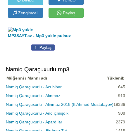
Zengimcell
Paylaş
MP3SAYT.az - Mp3 yukle pulsuz
f
Paylaş
Namiq Qaraçuxurlu mp3
Müğənni / Mahnı adı
Yüklənib
Namiq Qaraçuxurlu - Acı bibər
645
Namiq Qaraçuxurlu - Alınmaz
913
Namiq Qaraçuxurlu - Alinmaz 2018 (ft Ahmed Mustafayev)
19336
Namiq Qaraçuxurlu - And içmişdik
908
Namiq Qaraçuxurlu - Apardılar
2379
Namiq Qaraçuxurlu - Bir Arzu Tut
1415