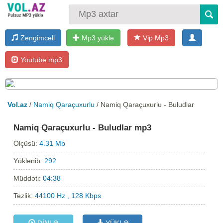
Zengimcell
Mp3 yüklə
Vip Mp3
Youtube mp3
Vol.az
/
Namiq Qaraçuxurlu
/ Namiq Qaraçuxurlu - Buludlar
Namiq Qaraçuxurlu - Buludlar mp3
Ölçüsü:
4.31 Mb
Yüklənib:
292
Müddəti:
04:38
Tezlik:
44100 Hz , 128 Kbps
DİNLƏ
YÜKLƏ