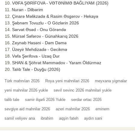
VƏFA ŞƏRİFOVA - VƏTƏNİMƏ BAĞLIYAM (2026)
Nuran - Dilbərim
Çinarə Məlikzadə & Rasim Əsgərov - Hekayə
Şəbnəm Tovuzlu - O Gözlərin 2026
Sərvət Əsəd - Onu Görəndə
Mürsəl Səfərov - Günahkarıq 2026
Zeynəb Həsəni - Dəm Dəmə
Üzeyir Mehdizadə - Gecikmə
Vəfa Şərifova - Uzaq Dur
SHAN & Şöhrət Məmmədov - Yaram Öldürməz
Talıb Tale - Duyğu (2026)
Türk mahnıları 2026
Roya yeni mahnilari 2026
meyxana yigmalar
yeni mahnilar 2026 yukle
sevil sevinc 2026 mahnilari yukle
talib tale
samir ilqarli 2026 Yukle
serdar ortac 2026
sevgiye aid mahnilar 2026
azeri mahnilar 2026
eminem
samil veliyev ana
ibrahim
aqşin fateh
aydın sani