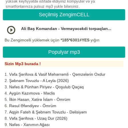
yüksək keyfiyyətdə istifadə etdiyiniz kompyuter və ya
smartfonlarınıza pulsuz mp3 yukle bilərsiniz.
Seçilmiş ZengimCELL
Ali Baş Komandan - Verməyəcəkdi torpaqları...
Bu Zengimcelli yükləmək üçün
*185*6301#YES
yığın
Populyar mp3
Sizin Mp3 burada !
Vəfa Şərifova & Vasif Məhərrəmli - Qəmzələrin Oxdur
Şəbnəm Tovuzlu - A Leyla (2026)
Nəfəs & Pünhan Piriyev - Qoşulub Qaçaq
Aygün Kazımova - Məclis
İlkin Hasan, Xatirə İslam - Ömrüm
Rəsul Əfəndiyev - Ömrüm
Aqşin Fateh & Şəbnəm Tovuzlu - Dəlisiyəm
Vəfa Şərifova - Uzaq Dur (2026)
Nəfəs - Xanımın Ağası