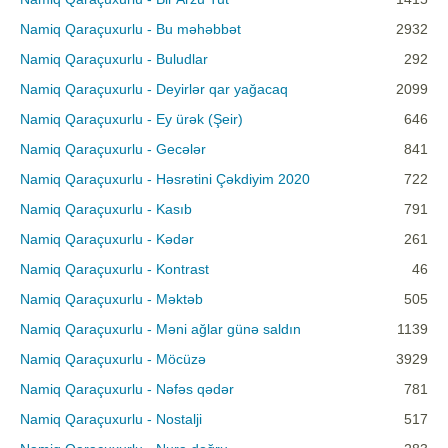
Namiq Qaraçuxurlu - Bu məhəbbət
2932
Namiq Qaraçuxurlu - Buludlar
292
Namiq Qaraçuxurlu - Deyirlər qar yağacaq
2099
Namiq Qaraçuxurlu - Ey ürək (Şeir)
646
Namiq Qaraçuxurlu - Gecələr
841
Namiq Qaraçuxurlu - Həsrətini Çəkdiyim 2020
722
Namiq Qaraçuxurlu - Kasıb
791
Namiq Qaraçuxurlu - Kədər
261
Namiq Qaraçuxurlu - Kontrast
46
Namiq Qaraçuxurlu - Məktəb
505
Namiq Qaraçuxurlu - Məni ağlar günə saldın
1139
Namiq Qaraçuxurlu - Möcüzə
3929
Namiq Qaraçuxurlu - Nəfəs qədər
781
Namiq Qaraçuxurlu - Nostalji
517