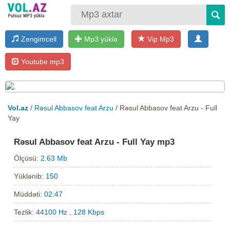
Zengimcell
Mp3 yüklə
Vip Mp3
Youtube mp3
Vol.az
/
Rəsul Abbasov feat Arzu
/ Rəsul Abbasov feat Arzu - Full
Yay
Rəsul Abbasov feat Arzu - Full Yay mp3
Ölçüsü:
2.63 Mb
Yüklənib:
150
Müddəti:
02:47
Tezlik:
44100 Hz , 128 Kbps