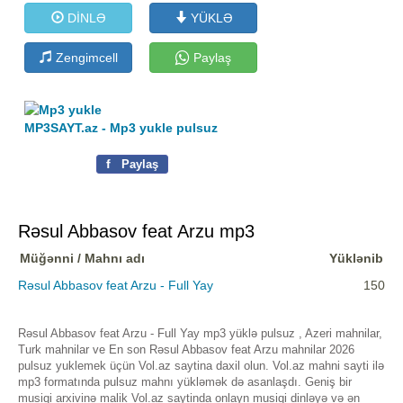
DİNLƏ
YÜKLƏ
Zengimcell
Paylaş
MP3SAYT.az - Mp3 yukle pulsuz
f
Paylaş
Rəsul Abbasov feat Arzu mp3
Müğənni / Mahnı adı
Yüklənib
Rəsul Abbasov feat Arzu - Full Yay
150
Rəsul Abbasov feat Arzu - Full Yay mp3 yüklə pulsuz , Azeri mahnilar,
Turk mahnilar ve En son Rəsul Abbasov feat Arzu mahnilar 2026
pulsuz yuklemek üçün Vol.az saytina daxil olun. Vol.az mahni sayti ilə
mp3 formatında pulsuz mahnı yükləmək də asanlaşdı. Geniş bir
musiqi arxivinə malik Vol.az saytinda onlayn musiqi dinləyə və ən