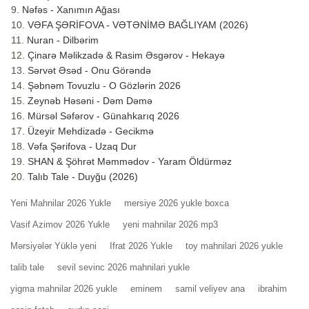
Nəfəs - Xanımın Ağası
VƏFA ŞƏRİFOVA - VƏTƏNİMƏ BAĞLIYAM (2026)
Nuran - Dilbərim
Çinarə Məlikzadə & Rasim Əsgərov - Hekayə
Sərvət Əsəd - Onu Görəndə
Şəbnəm Tovuzlu - O Gözlərin 2026
Zeynəb Həsəni - Dəm Dəmə
Mürsəl Səfərov - Günahkarıq 2026
Üzeyir Mehdizadə - Gecikmə
Vəfa Şərifova - Uzaq Dur
SHAN & Şöhrət Məmmədov - Yaram Öldürməz
Talıb Tale - Duyğu (2026)
Yeni Mahnilar 2026 Yukle
mersiye 2026 yukle boxca
Vasif Azimov 2026 Yukle
yeni mahnilar 2026 mp3
Mərsiyələr Yüklə yeni
Ifrat 2026 Yukle
toy mahnilari 2026 yukle
talib tale
sevil sevinc 2026 mahnilari yukle
yigma mahnilar 2026 yukle
eminem
samil veliyev ana
ibrahim