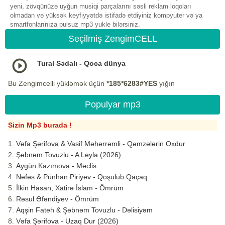
yeni, zövqünüzə uyğun musiqi parçalarını səsli reklam loqoları
olmadan və yüksək keyfiyyətdə istifadə etdiyiniz kompyuter və ya
smartfonlarınıza pulsuz mp3 yukle bilərsiniz.
Seçilmiş ZengimCELL
Tural Sədalı - Qoca dünya
Bu Zengimcelli yükləmək üçün
*185*6283#YES
yığın
Populyar mp3
Sizin Mp3 burada !
Vəfa Şərifova & Vasif Məhərrəmli - Qəmzələrin Oxdur
Şəbnəm Tovuzlu - A Leyla (2026)
Aygün Kazımova - Məclis
Nəfəs & Pünhan Piriyev - Qoşulub Qaçaq
İlkin Hasan, Xatirə İslam - Ömrüm
Rəsul Əfəndiyev - Ömrüm
Aqşin Fateh & Şəbnəm Tovuzlu - Dəlisiyəm
Vəfa Şərifova - Uzaq Dur (2026)