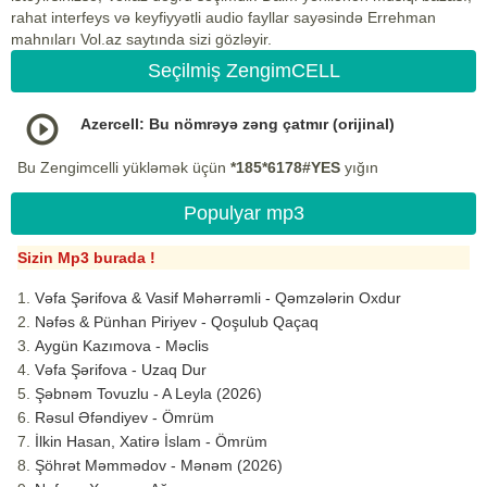
rahat interfeys və keyfiyyətli audio fayllar sayəsində Errehman
mahnıları Vol.az saytında sizi gözləyir.
Seçilmiş ZengimCELL
Azercell: Bu nömrəyə zəng çatmır (orijinal)
Bu Zengimcelli yükləmək üçün
*185*6178#YES
yığın
Populyar mp3
Sizin Mp3 burada !
Vəfa Şərifova & Vasif Məhərrəmli - Qəmzələrin Oxdur
Nəfəs & Pünhan Piriyev - Qoşulub Qaçaq
Aygün Kazımova - Məclis
Vəfa Şərifova - Uzaq Dur
Şəbnəm Tovuzlu - A Leyla (2026)
Rəsul Əfəndiyev - Ömrüm
İlkin Hasan, Xatirə İslam - Ömrüm
Şöhrət Məmmədov - Mənəm (2026)