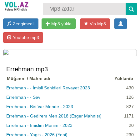
Zengimcell
Mp3 yüklə
Vip Mp3
Youtube mp3
Errehman mp3
Müğənni / Mahnı adı
Yüklənib
Errehman - - İmisli Sehidleri Revayet 2023
430
Errehman - - Sev
126
Errehman - Biri Var Mende - 2023
827
Errehman - Gedirem Men 2018 (Esger Mahnısı)
1171
Errehman - Imislim Menim - 2023
20
Errehman - Yagis - 2026 (Yeni)
230