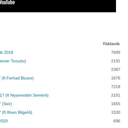
Yüklənib
ib 2018
7695
lsever Tovuzlu)
2191
2387
 (ft Ferhad Bicare)
1676
7218
17 (ft Niyameddin Semkirli)
2101
 (Seir)
1655
ft Ilham Bilgehli)
1530
2020
696