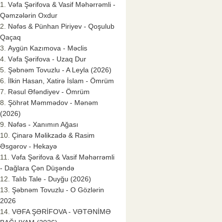
Vəfa Şərifova & Vasif Məhərrəmli -
Qəmzələrin Oxdur
Nəfəs & Pünhan Piriyev - Qoşulub
Qaçaq
Aygün Kazımova - Məclis
Vəfa Şərifova - Uzaq Dur
Şəbnəm Tovuzlu - A Leyla (2026)
İlkin Hasan, Xatirə İslam - Ömrüm
Rəsul Əfəndiyev - Ömrüm
Şöhrət Məmmədov - Mənəm
(2026)
Nəfəs - Xanımın Ağası
Çinarə Məlikzadə & Rasim
Əsgərov - Hekayə
Vəfa Şərifova & Vasif Məhərrəmli
- Dağlara Çən Düşəndə
Talıb Tale - Duyğu (2026)
Şəbnəm Tovuzlu - O Gözlərin
2026
VƏFA ŞƏRİFOVA - VƏTƏNİMƏ