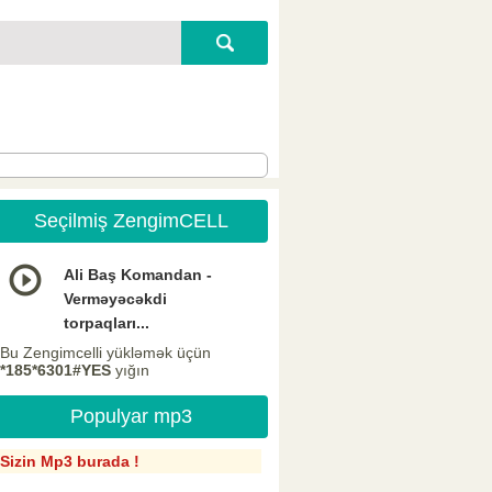
Seçilmiş ZengimCELL
Ali Baş Komandan -
Verməyəcəkdi
torpaqları...
Bu Zengimcelli yükləmək üçün
*185*6301#YES
yığın
Populyar mp3
Sizin Mp3 burada !