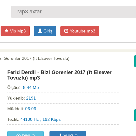
Vip Mp3
Giriş
Youtube mp3
izi Gorenler 2017 (ft Elsever Tovuzlu)
Ferid Derdli - Bizi Gorenler 2017 (ft Elsever
Tovuzlu) mp3
Ölçüsü:
8.44 Mb
Yüklənib:
2191
Müddəti:
06:06
Tezlik:
44100 Hz , 192 Kbps