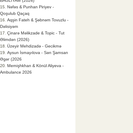
BAĞLIYAM (2026)
Nəfəs & Punhan Piriyev -
Qoşulub Qaçaq
Aqşin Fateh & Şəbnəm Tovuzlu -
Dəlisiyəm
Çinarə Məlikzade & Topic - Tut
Əlimdən (2026)
Üzeyir Mehdizadə - Gecikmə
Aysun İsmayılova - Sən Şamsan
Əgər (2026
Memişhkhan & Könül Aliyeva -
Ambulance 2026