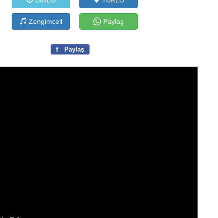
DİNLƏ
YÜKLƏ
Zengimcell
Paylaş
f
Paylaş