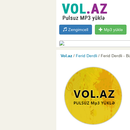
Zengimcell
Mp3 yüklə
Vol.az
/
Ferid Derdli
/ Ferid Derdli - B