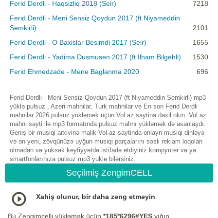
Ferid Derdli - Haqsizliq 2018 (Seir)
7218
Ferid Derdli - Meni Sensiz Qoydun 2017 (ft Niyameddin
Semkirli)
2101
Ferid Derdli - O Baxislar Besimdi 2017 (Seir)
1655
Ferid Derdli - Yadima Dusmusen 2017 (ft Ilham Bilgehli)
1530
Ferid Ehmedzade - Mene Baglanma 2020
696
Ferid Derdli - Meni Sensiz Qoydun 2017 (ft Niyameddin Semkirli) mp3
yüklə pulsuz , Azeri mahnilar, Turk mahnilar ve En son Ferid Derdli
mahnilar 2026 pulsuz yuklemek üçün Vol.az saytina daxil olun. Vol.az
mahni sayti ilə mp3 formatında pulsuz mahnı yükləmək də asanlaşdı.
Geniş bir musiqi arxivinə malik Vol.az saytinda onlayn musiqi dinləyə
və ən yeni, zövqünüzə uyğun musiqi parçalarını səsli reklam loqoları
olmadan və yüksək keyfiyyətdə istifadə etdiyiniz kompyuter və ya
smartfonlarınıza pulsuz mp3 yukle bilərsiniz.
Seçilmiş ZengimCELL
Xahiş olunur, bir daha zəng etməyin
Bu Zengimcelli yükləmək üçün
*185*6296#YES
yığın