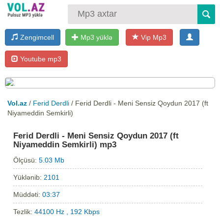
Zengimcell
Mp3 yüklə
Vip Mp3
Youtube mp3
Vol.az
/
Ferid Derdli
/ Ferid Derdli - Meni Sensiz Qoydun 2017 (ft
Niyameddin Semkirli)
Ferid Derdli - Meni Sensiz Qoydun 2017 (ft
Niyameddin Semkirli) mp3
Ölçüsü:
5.03 Mb
Yüklənib:
2101
Müddəti:
03:37
Tezlik:
44100 Hz , 192 Kbps