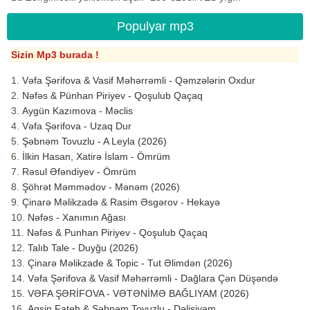
Populyar mp3
Sizin Mp3 burada !
Vəfa Şərifova & Vasif Məhərrəmli - Qəmzələrin Oxdur
Nəfəs & Pünhan Piriyev - Qoşulub Qaçaq
Aygün Kazımova - Məclis
Vəfa Şərifova - Uzaq Dur
Şəbnəm Tovuzlu - A Leyla (2026)
İlkin Hasan, Xatirə İslam - Ömrüm
Rəsul Əfəndiyev - Ömrüm
Şöhrət Məmmədov - Mənəm (2026)
Çinarə Məlikzadə & Rasim Əsgərov - Hekayə
Nəfəs - Xanımın Ağası
Nəfəs & Punhan Piriyev - Qoşulub Qaçaq
Talıb Tale - Duyğu (2026)
Çinarə Məlikzade & Topic - Tut Əlimdən (2026)
Vəfa Şərifova & Vasif Məhərrəmli - Dağlara Çən Düşəndə
VƏFA ŞƏRİFOVA - VƏTƏNİMƏ BAĞLIYAM (2026)
Aqşin Fateh & Şəbnəm Tovuzlu - Dəlisiyəm