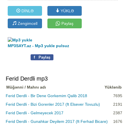
DİNLƏ
YÜKLƏ
Zengimcell
Paylaş
MP3SAYT.az - Mp3 yukle pulsuz
f
Paylaş
Ferid Derdli mp3
Müğənni / Mahnı adı
Yüklənib
Ferid Derdli - Bir Dene Gorkemim Qalib 2018
7695
Ferid Derdli - Bizi Gorenler 2017 (ft Elsever Tovuzlu)
2191
Ferid Derdli - Gelmeyecek 2017
2387
Ferid Derdli - Gunahkar Deyilem 2017 (ft Ferhad Bicare)
1676