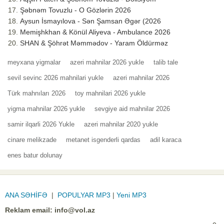
Şəbnəm Tovuzlu - O Gözlərin 2026
Aysun İsmayılova - Sən Şamsan Əgər (2026
Memişhkhan & Könül Aliyeva - Ambulance 2026
SHAN & Şöhrət Məmmədov - Yaram Öldürməz
meyxana yigmalar
azeri mahnilar 2026 yukle
talib tale
sevil sevinc 2026 mahnilari yukle
azeri mahnilar 2026
Türk mahnıları 2026
toy mahnilari 2026 yukle
yigma mahnilar 2026 yukle
sevgiye aid mahnilar 2026
samir ilqarli 2026 Yukle
azeri mahnilar 2020 yukle
cinare melikzade
metanet isgenderli qardas
adil karaca
enes batur dolunay
ANA SƏHİFƏ
|
POPULYAR MP3
|
Yeni MP3
Reklam email:
info@vol.az