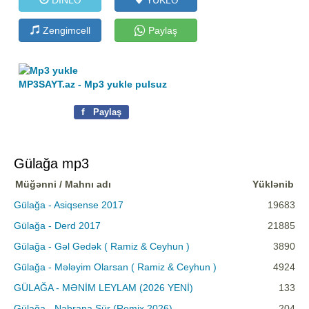
Zengimcell
Paylaş
MP3SAYT.az - Mp3 yukle pulsuz
f
Paylaş
Gülağa mp3
Müğənni / Mahnı adı
Yüklənib
Gülağa - Asiqsense 2017
19683
Gülağa - Derd 2017
21885
Gülağa - Gəl Gedək ( Ramiz & Ceyhun )
3890
Gülağa - Mələyim Olarsan ( Ramiz & Ceyhun )
4924
GÜLAĞA - MƏNİM LEYLAM (2026 YENİ)
133
Gülağa - Nabrana Sür (Remix 2026)
204