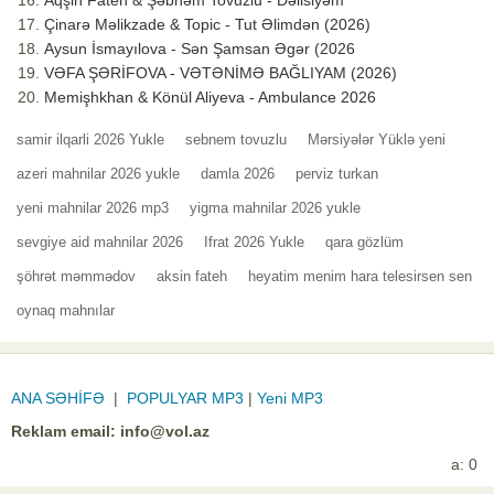
Aqşin Fateh & Şəbnəm Tovuzlu - Dəlisiyəm
Çinarə Məlikzade & Topic - Tut Əlimdən (2026)
Aysun İsmayılova - Sən Şamsan Əgər (2026
VƏFA ŞƏRİFOVA - VƏTƏNİMƏ BAĞLIYAM (2026)
Memişhkhan & Könül Aliyeva - Ambulance 2026
samir ilqarli 2026 Yukle
sebnem tovuzlu
Mərsiyələr Yüklə yeni
azeri mahnilar 2026 yukle
damla 2026
perviz turkan
yeni mahnilar 2026 mp3
yigma mahnilar 2026 yukle
sevgiye aid mahnilar 2026
Ifrat 2026 Yukle
qara gözlüm
şöhrət məmmədov
aksin fateh
heyatim menim hara telesirsen sen
oynaq mahnılar
ANA SƏHİFƏ
|
POPULYAR MP3
|
Yeni MP3
Reklam email:
info@vol.az
a: 0