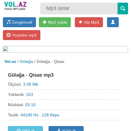
Zengimcell
Mp3 yüklə
Vip Mp3
Youtube mp3
Vol.az
/
Gülağa
/ Gülağa - Qisas
Gülağa - Qisas mp3
Ölçüsü:
3.06 Mb
Yüklənib:
153
Müddəti:
03:15
Tezlik:
44100 Hz , 128 Kbps
DİNLƏ
YÜKLƏ