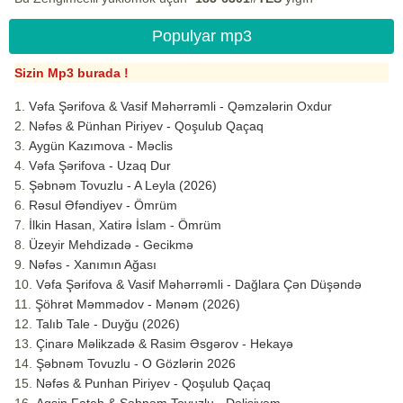
Populyar mp3
Sizin Mp3 burada !
Vəfa Şərifova & Vasif Məhərrəmli - Qəmzələrin Oxdur
Nəfəs & Pünhan Piriyev - Qoşulub Qaçaq
Aygün Kazımova - Məclis
Vəfa Şərifova - Uzaq Dur
Şəbnəm Tovuzlu - A Leyla (2026)
Rəsul Əfəndiyev - Ömrüm
İlkin Hasan, Xatirə İslam - Ömrüm
Üzeyir Mehdizadə - Gecikmə
Nəfəs - Xanımın Ağası
Vəfa Şərifova & Vasif Məhərrəmli - Dağlara Çən Düşəndə
Şöhrət Məmmədov - Mənəm (2026)
Talıb Tale - Duyğu (2026)
Çinarə Məlikzadə & Rasim Əsgərov - Hekayə
Şəbnəm Tovuzlu - O Gözlərin 2026
Nəfəs & Punhan Piriyev - Qoşulub Qaçaq