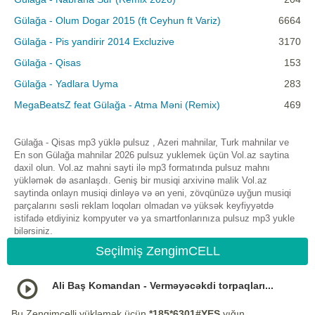
Gülağa - Olum Dogar 2015 (ft Ceyhun ft Variz)
6664
Gülağa - Pis yandirir 2014 Excluzive
3170
Gülağa - Qisas
153
Gülağa - Yadlara Uyma
283
MegaBeatsZ feat Gülağa - Atma Məni (Remix)
469
Gülağa - Qisas mp3 yüklə pulsuz , Azeri mahnilar, Turk mahnilar ve
En son Gülağa mahnilar 2026 pulsuz yuklemek üçün Vol.az saytina
daxil olun. Vol.az mahni sayti ilə mp3 formatında pulsuz mahnı
yükləmək də asanlaşdı. Geniş bir musiqi arxivinə malik Vol.az
saytinda onlayn musiqi dinləyə və ən yeni, zövqünüzə uyğun musiqi
parçalarını səsli reklam loqoları olmadan və yüksək keyfiyyətdə
istifadə etdiyiniz kompyuter və ya smartfonlarınıza pulsuz mp3 yukle
bilərsiniz.
Seçilmiş ZengimCELL
Ali Baş Komandan - Verməyəcəkdi torpaqları...
Bu Zengimcelli yükləmək üçün
*185*6301#YES
yığın