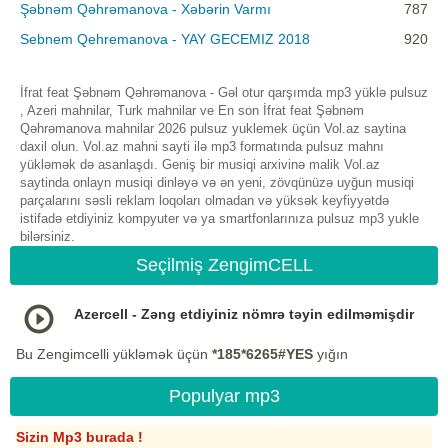
Şəbnəm Qəhrəmanova - Xəbərin Varmı
787
Sebnem Qehremanova - YAY GECEMIZ 2018
920
İfrat feat Şəbnəm Qəhrəmanova - Gəl otur qarşımda mp3 yüklə pulsuz
, Azeri mahnilar, Turk mahnilar ve En son İfrat feat Şəbnəm
Qəhrəmanova mahnilar 2026 pulsuz yuklemek üçün Vol.az saytina
daxil olun. Vol.az mahni sayti ilə mp3 formatında pulsuz mahnı
yükləmək də asanlaşdı. Geniş bir musiqi arxivinə malik Vol.az
saytinda onlayn musiqi dinləyə və ən yeni, zövqünüzə uyğun musiqi
parçalarını səsli reklam loqoları olmadan və yüksək keyfiyyətdə
istifadə etdiyiniz kompyuter və ya smartfonlarınıza pulsuz mp3 yukle
bilərsiniz.
Seçilmiş ZengimCELL
Azercell - Zəng etdiyiniz nömrə təyin edilməmişdir
Bu Zengimcelli yükləmək üçün
*185*6265#YES
yığın
Populyar mp3
Sizin Mp3 burada !