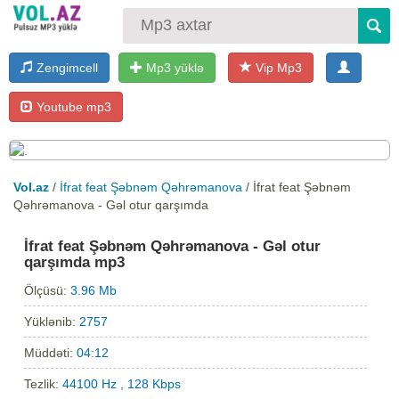
Zengimcell
Mp3 yüklə
Vip Mp3
Youtube mp3
Vol.az
/
İfrat feat Şəbnəm Qəhrəmanova
/ İfrat feat Şəbnəm
Qəhrəmanova - Gəl otur qarşımda
İfrat feat Şəbnəm Qəhrəmanova - Gəl otur
qarşımda mp3
Ölçüsü:
3.96 Mb
Yüklənib:
2757
Müddəti:
04:12
Tezlik:
44100 Hz , 128 Kbps