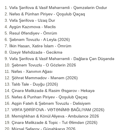
Vəfa Şərifova & Vasif Məhərrəmli - Qəmzələrin Oxdur
Nəfəs & Pünhan Piriyev - Qoşulub Qaçaq
Vəfa Şərifova - Uzaq Dur
Aygün Kazımova - Məclis
Rəsul Əfəndiyev - Ömrüm
Şəbnəm Tovuzlu - A Leyla (2026)
İlkin Hasan, Xatirə İslam - Ömrüm
Üzeyir Mehdizadə - Gecikmə
Vəfa Şərifova & Vasif Məhərrəmli - Dağlara Çən Düşəndə
Şəbnəm Tovuzlu - O Gözlərin 2026
Nəfəs - Xanımın Ağası
Şöhrət Məmmədov - Mənəm (2026)
Talıb Tale - Duyğu (2026)
Çinarə Məlikzadə & Rasim Əsgərov - Hekayə
Nəfəs & Punhan Piriyev - Qoşulub Qaçaq
Aqşin Fateh & Şəbnəm Tovuzlu - Dəlisiyəm
VƏFA ŞƏRİFOVA - VƏTƏNİMƏ BAĞLIYAM (2026)
Memişhkhan & Könül Aliyeva - Ambulance 2026
Çinarə Məlikzade & Topic - Tut Əlimdən (2026)
Mürsəl Səfərov - Günahkarıq 2026