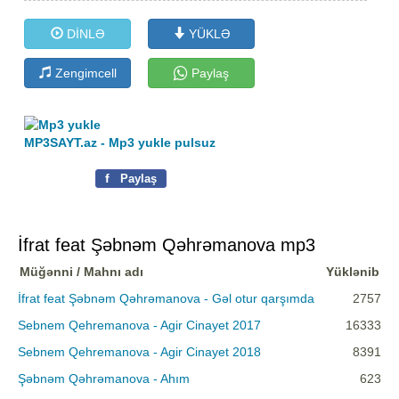
DİNLƏ
YÜKLƏ
Zengimcell
Paylaş
MP3SAYT.az - Mp3 yukle pulsuz
f
Paylaş
İfrat feat Şəbnəm Qəhrəmanova mp3
Müğənni / Mahnı adı
Yüklənib
İfrat feat Şəbnəm Qəhrəmanova - Gəl otur qarşımda
2757
Sebnem Qehremanova - Agir Cinayet 2017
16333
Sebnem Qehremanova - Agir Cinayet 2018
8391
Şəbnəm Qəhrəmanova - Ahım
623