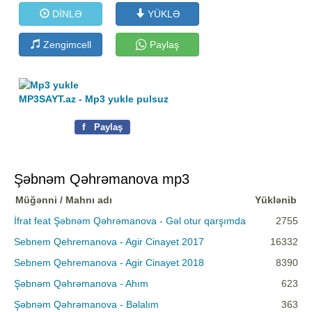
DİNLƏ
YÜKLƏ
Zengimcell
Paylaş
MP3SAYT.az - Mp3 yukle pulsuz
f
Paylaş
Şəbnəm Qəhrəmanova mp3
Müğənni / Mahnı adı
Yüklənib
İfrat feat Şəbnəm Qəhrəmanova - Gəl otur qarşımda
2755
Sebnem Qehremanova - Agir Cinayet 2017
16332
Sebnem Qehremanova - Agir Cinayet 2018
8390
Şəbnəm Qəhrəmanova - Ahım
623
Şəbnəm Qəhrəmanova - Bəlalım
363