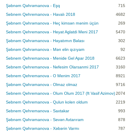
Şəbnəm Qəhrəmanova - Eşq
715
Sebnem Qehremanova - Havalı 2018
4682
Şəbnəm Qəhrəmanova - Heç kimsən mənim üçün
269
Sebnem Qehremanova - Heyat Aglatdi Meni 2017
5470
Şəbnəm Qəhrəmanova - Həyatımın Bəlası
302
Şəbnəm Qəhrəmanova - Mən elin qızıyam
92
Sebnem Qehremanova - Menide Gel Apar 2018
6623
Sebnem Qehremanova - Nefesim Olarsanmi 2017
3160
Sebnem Qehremanova - O Menim 2017
8921
Şəbnəm Qəhrəmanova - Olmaz olmaz
9716
Sebnem Qehremanova - Olum Olum 2017 (ft Vasif Azimov)
2074
Sebnem Qehremanova - Qulun kolen oldum
2219
Sebnem Qehremanova - Saxtakar
993
Şəbnəm Qəhrəmanova - Sevən Axtarıram
878
Şəbnəm Qəhrəmanova - Xəbərin Varmı
787