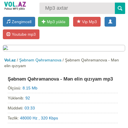
Zengimcell
Mp3 yüklə
Vip Mp3
Youtube mp3
Vol.az
/
Şəbnəm Qəhrəmanova
/ Şəbnəm Qəhrəmanova - Mən
elin qızıyam
Şəbnəm Qəhrəmanova - Mən elin qızıyam mp3
Ölçüsü:
8.15 Mb
Yüklənib:
92
Müddəti:
03:33
Tezlik:
48000 Hz , 320 Kbps