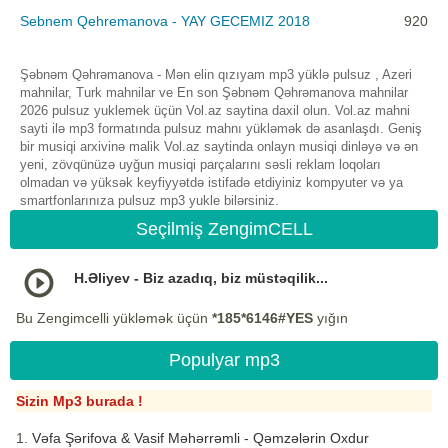
Sebnem Qehremanova - YAY GECEMIZ 2018
920
Şəbnəm Qəhrəmanova - Mən elin qızıyam mp3 yüklə pulsuz , Azeri
mahnilar, Turk mahnilar ve En son Şəbnəm Qəhrəmanova mahnilar
2026 pulsuz yuklemek üçün Vol.az saytina daxil olun. Vol.az mahni
sayti ilə mp3 formatında pulsuz mahnı yükləmək də asanlaşdı. Geniş
bir musiqi arxivinə malik Vol.az saytinda onlayn musiqi dinləyə və ən
yeni, zövqünüzə uyğun musiqi parçalarını səsli reklam loqoları
olmadan və yüksək keyfiyyətdə istifadə etdiyiniz kompyuter və ya
smartfonlarınıza pulsuz mp3 yukle bilərsiniz.
Seçilmiş ZengimCELL
H.Əliyev - Biz azadıq, biz müstəqilik...
Bu Zengimcelli yükləmək üçün
*185*6146#YES
yığın
Populyar mp3
Sizin Mp3 burada !
Vəfa Şərifova & Vasif Məhərrəmli - Qəmzələrin Oxdur