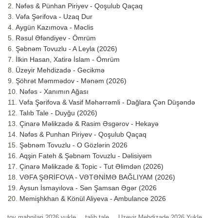
Nəfəs & Pünhan Piriyev - Qoşulub Qaçaq
Vəfa Şərifova - Uzaq Dur
Aygün Kazımova - Məclis
Rəsul Əfəndiyev - Ömrüm
Şəbnəm Tovuzlu - A Leyla (2026)
İlkin Hasan, Xatirə İslam - Ömrüm
Üzeyir Mehdizadə - Gecikmə
Şöhrət Məmmədov - Mənəm (2026)
Nəfəs - Xanımın Ağası
Vəfa Şərifova & Vasif Məhərrəmli - Dağlara Çən Düşəndə
Talıb Tale - Duyğu (2026)
Çinarə Məlikzadə & Rasim Əsgərov - Hekayə
Nəfəs & Punhan Piriyev - Qoşulub Qaçaq
Şəbnəm Tovuzlu - O Gözlərin 2026
Aqşin Fateh & Şəbnəm Tovuzlu - Dəlisiyəm
Çinarə Məlikzade & Topic - Tut Əlimdən (2026)
VƏFA ŞƏRİFOVA - VƏTƏNİMƏ BAĞLIYAM (2026)
Aysun İsmayılova - Sən Şamsan Əgər (2026
Memişhkhan & Könül Aliyeva - Ambulance 2026
toy mahnilari 2026 yukle
talib tale
Uzeyir Mehdizade 2026 Yukle