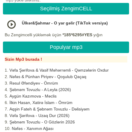
mp3 yukle bilərsiniz.
Seçilmiş ZengimCELL
Ülkər&Şahmar - O yar gəlir (TikTok versiya)
Bu Zengimcelli yükləmək üçün
*185*6295#YES
yığın
Populyar mp3
Sizin Mp3 burada !
Vəfa Şərifova & Vasif Məhərrəmli - Qəmzələrin Oxdur
Nəfəs & Pünhan Piriyev - Qoşulub Qaçaq
Rəsul Əfəndiyev - Ömrüm
Şəbnəm Tovuzlu - A Leyla (2026)
Aygün Kazımova - Məclis
İlkin Hasan, Xatirə İslam - Ömrüm
Aqşin Fateh & Şəbnəm Tovuzlu - Dəlisiyəm
Vəfa Şərifova - Uzaq Dur (2026)
Şəbnəm Tovuzlu - O Gözlərin 2026
Nəfəs - Xanımın Ağası