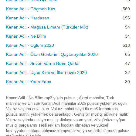
Kenan Adil - Göçmen Kızı
560
Kənan Adil - Hardasan
196
Kənan Adil - Mağusa Limanı (Türküler Mix)
94
Kənan Adil - Nə Bilim
34
Kenan Adil - Oğlum 2020
513
Kənan Adil - Ötən Günlərimi Qaytaraydılar 2020
65
Kənan Adil - Sevən Varmı Bizim Qədər
47
Kənan Adil - Uşaq Kimi və İllər (Live) 2020
32
Kənan Adil - Yana-Yana
80
Kənan Adil - Nə Bilim mp3 yüklə pulsuz , Azeri mahnilar, Turk
mahnilar ve En son Kənan Adil mahnilar 2026 pulsuz yuklemek üçün
Vol.az saytina daxil olun. Vol.az mahni sayti ilə mp3 formatında
pulsuz mahnı yükləmək də asanlaşdı. Geniş bir musiqi arxivinə malik
Vol.az saytinda onlayn musiqi dinləyə və ən yeni, zövqünüzə uyğun
musiqi parçalarını səsli reklam loqoları olmadan və yüksək
keyfiyyətdə istifadə etdiyiniz kompyuter və ya smartfonlarınıza pulsuz