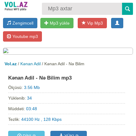
Zengimcell
Mp3 yüklə
Vip Mp3
Youtube mp3
Vol.az
/
Kənan Adil
/ Kənan Adil - Nə Bilim
Kənan Adil - Nə Bilim mp3
Ölçüsü:
3.56 Mb
Yüklənib:
34
Müddəti:
03:48
Tezlik:
44100 Hz , 128 Kbps
DİNLƏ
YÜKLƏ