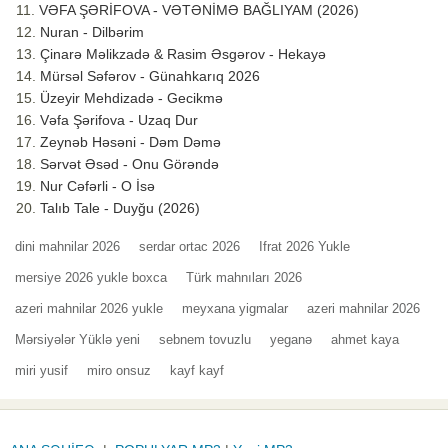
VƏFA ŞƏRİFOVA - VƏTƏNİMƏ BAĞLIYAM (2026)
Nuran - Dilbərim
Çinarə Məlikzadə & Rasim Əsgərov - Hekayə
Mürsəl Səfərov - Günahkarıq 2026
Üzeyir Mehdizadə - Gecikmə
Vəfa Şərifova - Uzaq Dur
Zeynəb Həsəni - Dəm Dəmə
Sərvət Əsəd - Onu Görəndə
Nur Cəfərli - O İsə
Talıb Tale - Duyğu (2026)
dini mahnilar 2026
serdar ortac 2026
Ifrat 2026 Yukle
mersiye 2026 yukle boxca
Türk mahnıları 2026
azeri mahnilar 2026 yukle
meyxana yigmalar
azeri mahnilar 2026
Mərsiyələr Yüklə yeni
sebnem tovuzlu
yeganə
ahmet kaya
miri yusif
miro onsuz
kayf kayf