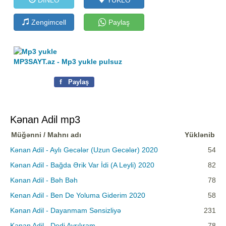
Zengimcell
Paylaş
MP3SAYT.az - Mp3 yukle pulsuz
f
Paylaş
Kənan Adil mp3
Müğənni / Mahnı adı
Yüklənib
Kənan Adil - Aylı Gecələr (Uzun Gecələr) 2020
54
Kənan Adil - Bağda Ərik Var İdi (A Leyli) 2020
82
Kənan Adil - Bəh Bəh
78
Kenan Adil - Ben De Yoluma Giderim 2020
58
Kənan Adil - Dayanmam Sənsizliyə
231
Kənan Adil - Dedi Ayrılıram
78