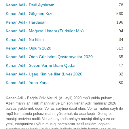
Kənan Adil - Dedi Ayrılıram
78
Kenan Adil - Göçmen Kızı
560
Kənan Adil - Hardasan
196
Kənan Adil - Mağusa Limanı (Türküler Mix)
94
Kənan Adil - Nə Bilim
34
Kenan Adil - Oğlum 2020
513
Kənan Adil - Ötən Günlərimi Qaytaraydılar 2020
65
Kənan Adil - Sevən Varmı Bizim Qədər
47
Kənan Adil - Uşaq Kimi və İllər (Live) 2020
32
Kənan Adil - Yana-Yana
80
Kənan Adil - Bağda Ərik Var İdi (A Leyli) 2020 mp3 yüklə pulsuz ,
Azeri mahnilar, Turk mahnilar ve En son Kənan Adil mahnilar 2026
pulsuz yuklemek üçün Vol.az saytina daxil olun. Vol.az mahni sayti ilə
mp3 formatında pulsuz mahnı yükləmək də asanlaşdı. Geniş bir
musiqi arxivinə malik Vol.az saytinda onlayn musiqi dinləyə və ən
yeni, zövqünüzə uyğun musiqi parçalarını səsli reklam loqoları