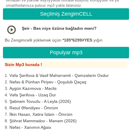
olmadan və yüksək keyfiyyətdə istifadə etdiyiniz kompyuter və ya
smartfonlarınıza pulsuz mp3 yukle bilərsiniz.
Seçilmiş ZengimCELL
Şeir - Bəs niyə özünə bağladın məni?
Bu Zengimcelli yükləmək üçün
*185*6299#YES
yığın
Populyar mp3
Sizin Mp3 burada !
Vəfa Şərifova & Vasif Məhərrəmli - Qəmzələrin Oxdur
Nəfəs & Pünhan Piriyev - Qoşulub Qaçaq
Aygün Kazımova - Məclis
Vəfa Şərifova - Uzaq Dur
Şəbnəm Tovuzlu - A Leyla (2026)
Rəsul Əfəndiyev - Ömrüm
İlkin Hasan, Xatirə İslam - Ömrüm
Şöhrət Məmmədov - Mənəm (2026)
Nəfəs - Xanımın Ağası