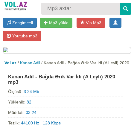
Zengimcell
Mp3 yüklə
Vip Mp3
Youtube mp3
Vol.az
/
Kənan Adil
/ Kənan Adil - Bağda Ərik Var İdi (A Leyli) 2020
Kənan Adil - Bağda Ərik Var İdi (A Leyli) 2020
mp3
Ölçüsü:
3.24 Mb
Yüklənib:
82
Müddəti:
03:24
Tezlik:
44100 Hz , 128 Kbps