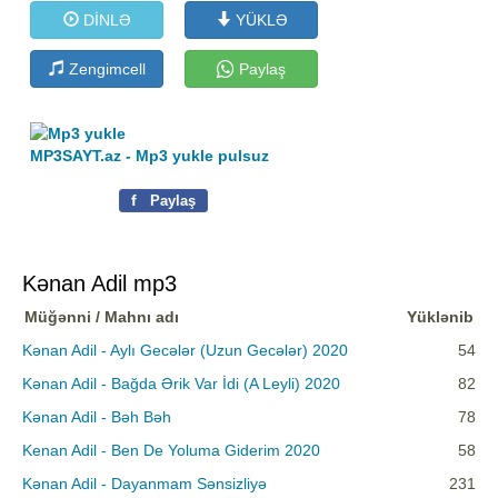
DİNLƏ
YÜKLƏ
Zengimcell
Paylaş
MP3SAYT.az - Mp3 yukle pulsuz
f
Paylaş
Kənan Adil mp3
Müğənni / Mahnı adı
Yüklənib
Kənan Adil - Aylı Gecələr (Uzun Gecələr) 2020
54
Kənan Adil - Bağda Ərik Var İdi (A Leyli) 2020
82
Kənan Adil - Bəh Bəh
78
Kenan Adil - Ben De Yoluma Giderim 2020
58
Kənan Adil - Dayanmam Sənsizliyə
231