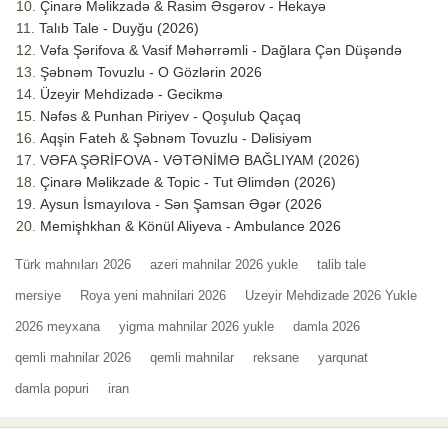
Çinarə Məlikzadə & Rasim Əsgərov - Hekayə
Talıb Tale - Duyğu (2026)
Vəfa Şərifova & Vasif Məhərrəmli - Dağlara Çən Düşəndə
Şəbnəm Tovuzlu - O Gözlərin 2026
Üzeyir Mehdizadə - Gecikmə
Nəfəs & Punhan Piriyev - Qoşulub Qaçaq
Aqşin Fateh & Şəbnəm Tovuzlu - Dəlisiyəm
VƏFA ŞƏRİFOVA - VƏTƏNİMƏ BAĞLIYAM (2026)
Çinarə Məlikzade & Topic - Tut Əlimdən (2026)
Aysun İsmayılova - Sən Şamsan Əgər (2026
Memişhkhan & Könül Aliyeva - Ambulance 2026
Türk mahnıları 2026
azeri mahnilar 2026 yukle
talib tale
mersiye
Roya yeni mahnilari 2026
Uzeyir Mehdizade 2026 Yukle
2026 meyxana
yigma mahnilar 2026 yukle
damla 2026
qemli mahnilar 2026
qemli mahnilar
reksane
yarqunat
damla popuri
iran