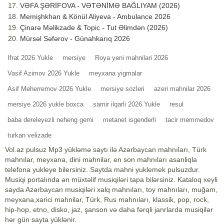
VƏFA ŞƏRİFOVA - VƏTƏNİMƏ BAĞLIYAM (2026)
Memişhkhan & Könül Aliyeva - Ambulance 2026
Çinarə Məlikzade & Topic - Tut Əlimdən (2026)
Mürsəl Səfərov - Günahkarıq 2026
Ifrat 2026 Yukle
mersiye
Roya yeni mahnilari 2026
Vasif Azimov 2026 Yukle
meyxana yigmalar
Asif Meherremov 2026 Yukle
mersiye sozleri
azeri mahnilar 2026
mersiye 2026 yukle boxca
samir ilqarli 2026 Yukle
resul
baba dereleyezli neheng gemi
metanet isgenderli
tacir memmedov
turkan velizade
Vol.az pulsuz Mp3 yükləmə saytı ilə Azərbaycan mahnıları, Türk
mahnılar, meyxana, dini mahnilar, en son mahnıları asanliqla
telefona yukleye bilersiniz. Saytda mahni yuklemek pulsuzdur.
Musiqi portalında ən müxtəlif musiqiləri tapa bilərsiniz. Kataloq xeyli
sayda Azərbaycan musiqiləri xalq mahnıları, toy mahnıları, muğam,
meyxana,xarici mahnilar, Türk, Rus mahnıları, klassik, pop, rock,
hip-hop, etno, disko, jaz, şanson və daha fərqli janrlarda musiqilər
hər gün sayta yüklənir.