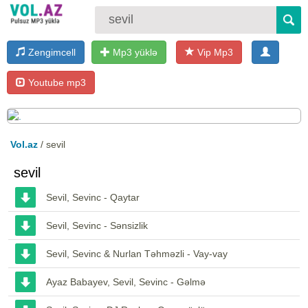
Zengimcell
Mp3 yüklə
Vip Mp3
Youtube mp3
Vol.az
/ sevil
sevil
Sevil, Sevinc - Qaytar
Sevil, Sevinc - Sənsizlik
Sevil, Sevinc & Nurlan Təhməzli - Vay-vay
Ayaz Babayev, Sevil, Sevinc - Gəlmə