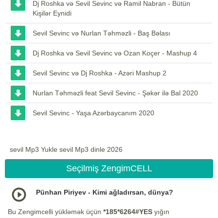
Dj Roshka və Sevil Sevinc və Ramil Nabran - Bütün
Kişilər Eynidi
Sevil Sevinc və Nurlan Təhməzli - Baş Bəlası
Dj Roshka və Sevil Sevinc və Ozan Koçer - Mashup 4
Sevil Sevinc və Dj Roshka - Azəri Mashup 2
Nurlan Təhməzli feat Sevil Sevinc - Şəkər ilə Bal 2020
Sevil Sevinc - Yaşa Azərbaycanım 2020
sevil Mp3 Yukle sevil Mp3 dinle 2026
Seçilmiş ZengimCELL
Pünhan Piriyev - Kimi ağladırsan, dünya?
Bu Zengimcelli yükləmək üçün
*185*6264#YES
yığın