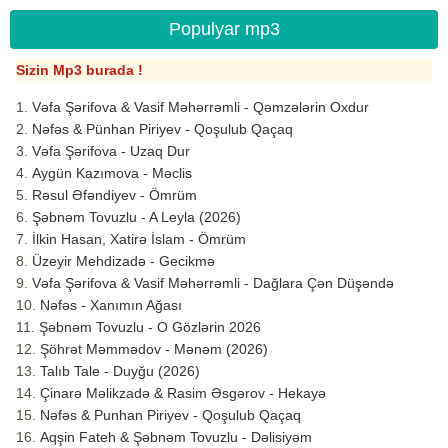
Populyar mp3
Sizin Mp3 burada !
Vəfa Şərifova & Vasif Məhərrəmli - Qəmzələrin Oxdur
Nəfəs & Pünhan Piriyev - Qoşulub Qaçaq
Vəfa Şərifova - Uzaq Dur
Aygün Kazımova - Məclis
Rəsul Əfəndiyev - Ömrüm
Şəbnəm Tovuzlu - A Leyla (2026)
İlkin Hasan, Xatirə İslam - Ömrüm
Üzeyir Mehdizadə - Gecikmə
Vəfa Şərifova & Vasif Məhərrəmli - Dağlara Çən Düşəndə
Nəfəs - Xanımın Ağası
Şəbnəm Tovuzlu - O Gözlərin 2026
Şöhrət Məmmədov - Mənəm (2026)
Talıb Tale - Duyğu (2026)
Çinarə Məlikzadə & Rasim Əsgərov - Hekayə
Nəfəs & Punhan Piriyev - Qoşulub Qaçaq
Aqşin Fateh & Şəbnəm Tovuzlu - Dəlisiyəm