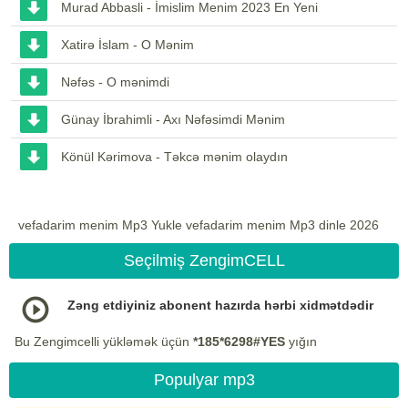
Murad Abbasli - İmislim Menim 2023 En Yeni
Xatirə İslam - O Mənim
Nəfəs - O mənimdi
Günay İbrahimli - Axı Nəfəsimdi Mənim
Könül Kərimova - Təkcə mənim olaydın
vefadarim menim Mp3 Yukle vefadarim menim Mp3 dinle 2026
Seçilmiş ZengimCELL
Zəng etdiyiniz abonent hazırda hərbi xidmətdədir
Bu Zengimcelli yükləmək üçün
*185*6298#YES
yığın
Populyar mp3