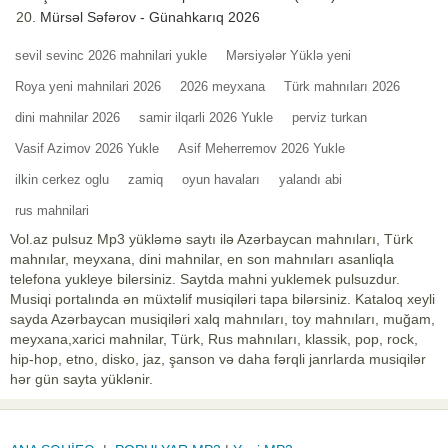
Mürsəl Səfərov - Günahkarıq 2026
sevil sevinc 2026 mahnilari yukle
Mərsiyələr Yüklə yeni
Roya yeni mahnilari 2026
2026 meyxana
Türk mahnıları 2026
dini mahnilar 2026
samir ilqarli 2026 Yukle
perviz turkan
Vasif Azimov 2026 Yukle
Asif Meherremov 2026 Yukle
ilkin cerkez oglu
zamiq
oyun havaları
yalandı abi
rus mahnilari
Vol.az pulsuz Mp3 yükləmə saytı ilə Azərbaycan mahnıları, Türk
mahnılar, meyxana, dini mahnilar, en son mahnıları asanliqla
telefona yukleye bilersiniz. Saytda mahni yuklemek pulsuzdur.
Musiqi portalında ən müxtəlif musiqiləri tapa bilərsiniz. Kataloq xeyli
sayda Azərbaycan musiqiləri xalq mahnıları, toy mahnıları, muğam,
meyxana,xarici mahnilar, Türk, Rus mahnıları, klassik, pop, rock,
hip-hop, etno, disko, jaz, şanson və daha fərqli janrlarda musiqilər
hər gün sayta yüklənir.