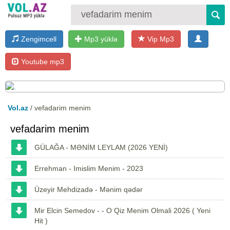
Zengimcell
Mp3 yüklə
Vip Mp3
Youtube mp3
Vol.az
/ vefadarim menim
vefadarim menim
GÜLAĞA - MƏNİM LEYLAM (2026 YENİ)
Errehman - Imislim Menim - 2023
Üzeyir Mehdizadə - Mənim qədər
Mir Elcin Semedov - - O Qiz Menim Olmali 2026 ( Yeni
Hit )