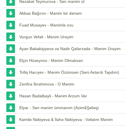
Nəzakət Teymurova - Sən mənim ol
Abbas Bağırov - Mənim bir dənəm
Fuad Musayev - Mənimlə oxu
Vurgun Vefali - Menim Ureyim
Ayan Babakişiyeva və Nadir Qafarzadə - Mənim Ürəyim
Elçin Hüseynov - Mənim Olmalısan
Tofiq Hacıyev - Mənim Özümsən (Səni Axtarıb Tapdım)
Zenfira İbrahimova - O Mənim
Hasan Badalbayli - Mənim Arzum Var
Elyar - Sən mənim ümmanım (Azim&Şəfəq)
Kamilə Nəbiyeva & İlahə Nəbiyeva - Vəfalım Mənim