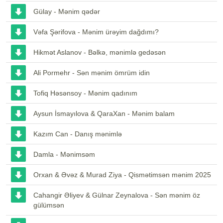
Gülay - Mənim qədər
Vəfa Şərifova - Mənim ürəyim dağdımı?
Hikmət Aslanov - Bəlkə, mənimlə gedəsən
Ali Pormehr - Sən mənim ömrüm idin
Tofiq Həsənsoy - Mənim qadınım
Aysun İsmayılova & QaraXan - Mənim balam
Kazım Can - Danış mənimlə
Damla - Mənimsəm
Orxan & Əvəz & Murad Ziya - Qismətimsən mənim 2025
Cahangir Əliyev & Gülnar Zeynalova - Sən mənim öz
gülümsən