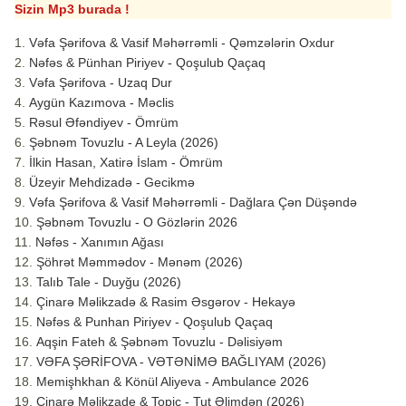
Sizin Mp3 burada !
Vəfa Şərifova & Vasif Məhərrəmli - Qəmzələrin Oxdur
Nəfəs & Pünhan Piriyev - Qoşulub Qaçaq
Vəfa Şərifova - Uzaq Dur
Aygün Kazımova - Məclis
Rəsul Əfəndiyev - Ömrüm
Şəbnəm Tovuzlu - A Leyla (2026)
İlkin Hasan, Xatirə İslam - Ömrüm
Üzeyir Mehdizadə - Gecikmə
Vəfa Şərifova & Vasif Məhərrəmli - Dağlara Çən Düşəndə
Şəbnəm Tovuzlu - O Gözlərin 2026
Nəfəs - Xanımın Ağası
Şöhrət Məmmədov - Mənəm (2026)
Talıb Tale - Duyğu (2026)
Çinarə Məlikzadə & Rasim Əsgərov - Hekayə
Nəfəs & Punhan Piriyev - Qoşulub Qaçaq
Aqşin Fateh & Şəbnəm Tovuzlu - Dəlisiyəm
VƏFA ŞƏRİFOVA - VƏTƏNİMƏ BAĞLIYAM (2026)
Memişhkhan & Könül Aliyeva - Ambulance 2026
Çinarə Məlikzade & Topic - Tut Əlimdən (2026)