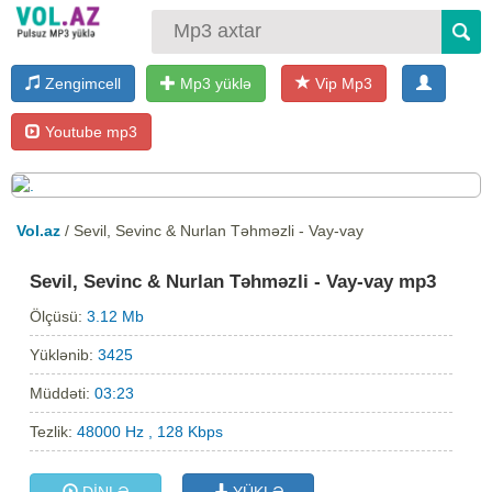
Zengimcell
Mp3 yüklə
Vip Mp3
Youtube mp3
Vol.az
/ Sevil, Sevinc & Nurlan Təhməzli - Vay-vay
Sevil, Sevinc & Nurlan Təhməzli - Vay-vay mp3
Ölçüsü:
3.12 Mb
Yüklənib:
3425
Müddəti:
03:23
Tezlik:
48000 Hz , 128 Kbps
DİNLƏ
YÜKLƏ