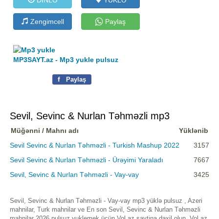
Zengimcell
Paylaş
MP3SAYT.az - Mp3 yukle pulsuz
f
Paylaş
Sevil, Sevinc & Nurlan Təhməzli mp3
Müğənni / Mahnı adı
Yüklənib
Sevil Sevinc & Nurlan Təhməzli - Turkish Mashup 2022
3157
Sevil Sevinc & Nurlan Təhməzli - Ürəyimi Yaraladı
7667
Sevil, Sevinc & Nurlan Təhməzli - Vay-vay
3425
Sevil, Sevinc & Nurlan Təhməzli - Vay-vay mp3 yüklə pulsuz , Azeri
mahnilar, Turk mahnilar ve En son Sevil, Sevinc & Nurlan Təhməzli
mahnilar 2026 pulsuz yuklemek üçün Vol.az saytina daxil olun. Vol.az