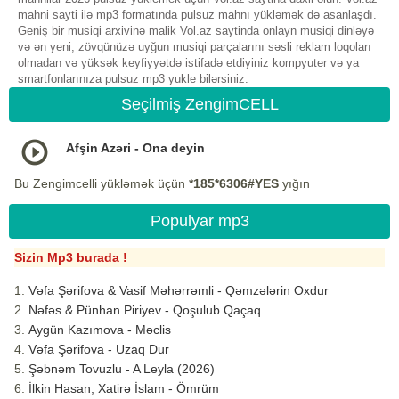
mahni sayti ilə mp3 formatında pulsuz mahnı yükləmək də asanlaşdı.
Geniş bir musiqi arxivinə malik Vol.az saytinda onlayn musiqi dinləyə
və ən yeni, zövqünüzə uyğun musiqi parçalarını səsli reklam loqoları
olmadan və yüksək keyfiyyətdə istifadə etdiyiniz kompyuter və ya
smartfonlarınıza pulsuz mp3 yukle bilərsiniz.
Seçilmiş ZengimCELL
Afşin Azəri - Ona deyin
Bu Zengimcelli yükləmək üçün
*185*6306#YES
yığın
Populyar mp3
Sizin Mp3 burada !
Vəfa Şərifova & Vasif Məhərrəmli - Qəmzələrin Oxdur
Nəfəs & Pünhan Piriyev - Qoşulub Qaçaq
Aygün Kazımova - Məclis
Vəfa Şərifova - Uzaq Dur
Şəbnəm Tovuzlu - A Leyla (2026)
İlkin Hasan, Xatirə İslam - Ömrüm