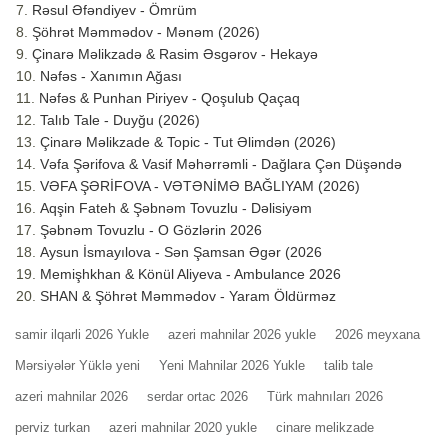
Rəsul Əfəndiyev - Ömrüm
Şöhrət Məmmədov - Mənəm (2026)
Çinarə Məlikzadə & Rasim Əsgərov - Hekayə
Nəfəs - Xanımın Ağası
Nəfəs & Punhan Piriyev - Qoşulub Qaçaq
Talıb Tale - Duyğu (2026)
Çinarə Məlikzade & Topic - Tut Əlimdən (2026)
Vəfa Şərifova & Vasif Məhərrəmli - Dağlara Çən Düşəndə
VƏFA ŞƏRİFOVA - VƏTƏNİMƏ BAĞLIYAM (2026)
Aqşin Fateh & Şəbnəm Tovuzlu - Dəlisiyəm
Şəbnəm Tovuzlu - O Gözlərin 2026
Aysun İsmayılova - Sən Şamsan Əgər (2026
Memişhkhan & Könül Aliyeva - Ambulance 2026
SHAN & Şöhrət Məmmədov - Yaram Öldürməz
samir ilqarli 2026 Yukle
azeri mahnilar 2026 yukle
2026 meyxana
Mərsiyələr Yüklə yeni
Yeni Mahnilar 2026 Yukle
talib tale
azeri mahnilar 2026
serdar ortac 2026
Türk mahnıları 2026
perviz turkan
azeri mahnilar 2020 yukle
cinare melikzade