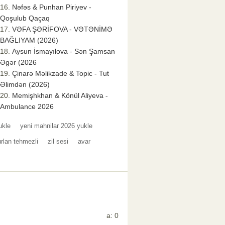
Nəfəs & Punhan Piriyev -
Qoşulub Qaçaq
VƏFA ŞƏRİFOVA - VƏTƏNİMƏ
BAĞLIYAM (2026)
Aysun İsmayılova - Sən Şamsan
Əgər (2026
Çinarə Məlikzade & Topic - Tut
Əlimdən (2026)
Memişhkhan & Könül Aliyeva -
Ambulance 2026
ukle
yeni mahnilar 2026 yukle
rlan tehmezli
zil sesi
avar
a: 0