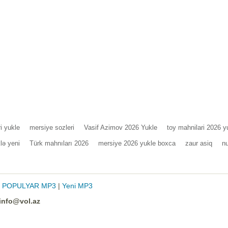
i yukle
mersiye sozleri
Vasif Azimov 2026 Yukle
toy mahnilari 2026 y
lə yeni
Türk mahnıları 2026
mersiye 2026 yukle boxca
zaur asiq
nu
|
POPULYAR MP3
|
Yeni MP3
info@vol.az