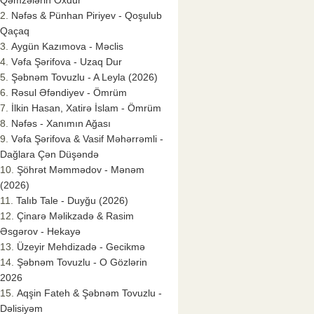
Qəmzələrin Oxdur
Nəfəs & Pünhan Piriyev - Qoşulub
Qaçaq
Aygün Kazımova - Məclis
Vəfa Şərifova - Uzaq Dur
Şəbnəm Tovuzlu - A Leyla (2026)
Rəsul Əfəndiyev - Ömrüm
İlkin Hasan, Xatirə İslam - Ömrüm
Nəfəs - Xanımın Ağası
Vəfa Şərifova & Vasif Məhərrəmli -
Dağlara Çən Düşəndə
Şöhrət Məmmədov - Mənəm
(2026)
Talıb Tale - Duyğu (2026)
Çinarə Məlikzadə & Rasim
Əsgərov - Hekayə
Üzeyir Mehdizadə - Gecikmə
Şəbnəm Tovuzlu - O Gözlərin
2026
Aqşin Fateh & Şəbnəm Tovuzlu -
Dəlisiyəm