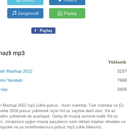
DİNLƏ
YÜKLƏ
Zengimcell
Paylaş
f
Paylaş
məzli mp3
Yüklənib
rkish Mashup 2022
3157
imi Yaraladı
7668
-vay
3426
sh Mashup 2022 mp3 yüklə pulsuz , Azeri mahnilar, Turk mahnilar ve En
ilar 2026 pulsuz yuklemek üçün Vol.az saytina daxil olun. Vol.az
ahnı yükləmək də asanlaşdı. Geniş bir musiqi arxivinə malik Vol.az
ni, zövqünüzə uyğun musiqi parçalarını səsli reklam loqoları olmadan və
mpyuter və ya smartfonlarınıza pulsuz mp3 yukle bilərsiniz.