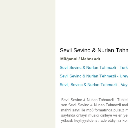
Sevil Sevinc & Nurlan Təh
Müğənni / Mahnı adı
Sevil Sevinc & Nurlan Təhməzli - Tu
Sevil Sevinc & Nurlan Təhməzli - Ürəy
Sevil, Sevinc & Nurlan Təhməzli - Vay
Sevil Sevinc & Nurlan Təhməzli - Turki
son Sevil Sevinc & Nurlan Təhməzli mahn
mahni sayti ilə mp3 formatında pulsuz m
saytinda onlayn musiqi dinləyə və ən ye
yüksək keyfiyyətdə istifadə etdiyiniz ko