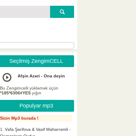
Seçilmiş ZengimCELL
Afşin Azəri - Ona deyin
Bu Zengimcelli yükləmək üçün
*185*6306#YES
yığın
Populyar mp3
Sizin Mp3 burada !
Vəfa Şərifova & Vasif Məhərrəmli -