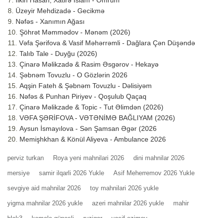
İlkin Hasan, Xatirə İslam - Ömrüm
Üzeyir Mehdizadə - Gecikmə
Nəfəs - Xanımın Ağası
Şöhrət Məmmədov - Mənəm (2026)
Vəfa Şərifova & Vasif Məhərrəmli - Dağlara Çən Düşəndə
Talıb Tale - Duyğu (2026)
Çinarə Məlikzadə & Rasim Əsgərov - Hekayə
Şəbnəm Tovuzlu - O Gözlərin 2026
Aqşin Fateh & Şəbnəm Tovuzlu - Dəlisiyəm
Nəfəs & Punhan Piriyev - Qoşulub Qaçaq
Çinarə Məlikzade & Topic - Tut Əlimdən (2026)
VƏFA ŞƏRİFOVA - VƏTƏNİMƏ BAĞLIYAM (2026)
Aysun İsmayılova - Sən Şamsan Əgər (2026
Memişhkhan & Könül Aliyeva - Ambulance 2026
perviz turkan
Roya yeni mahnilari 2026
dini mahnilar 2026
mersiye
samir ilqarli 2026 Yukle
Asif Meherremov 2026 Yukle
sevgiye aid mahnilar 2026
toy mahnilari 2026 yukle
yigma mahnilar 2026 yukle
azeri mahnilar 2026 yukle
mahir