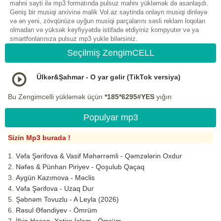
mahni sayti ilə mp3 formatında pulsuz mahnı yükləmək də asanlaşdı.
Geniş bir musiqi arxivinə malik Vol.az saytinda onlayn musiqi dinləyə
və ən yeni, zövqünüzə uyğun musiqi parçalarını səsli reklam loqoları
olmadan və yüksək keyfiyyətdə istifadə etdiyiniz kompyuter və ya
smartfonlarınıza pulsuz mp3 yukle bilərsiniz.
Seçilmiş ZengimCELL
Ülkər&Şahmar - O yar gəlir (TikTok versiya)
Bu Zengimcelli yükləmək üçün
*185*6295#YES
yığın
Populyar mp3
Sizin Mp3 burada !
Vəfa Şərifova & Vasif Məhərrəmli - Qəmzələrin Oxdur
Nəfəs & Pünhan Piriyev - Qoşulub Qaçaq
Aygün Kazımova - Məclis
Vəfa Şərifova - Uzaq Dur
Şəbnəm Tovuzlu - A Leyla (2026)
Rəsul Əfəndiyev - Ömrüm