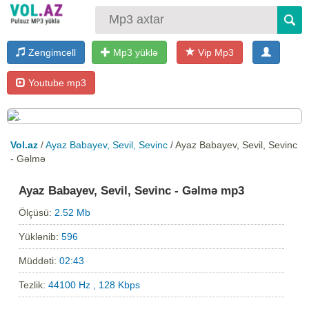
Zengimcell
Mp3 yüklə
Vip Mp3
Youtube mp3
Vol.az
/
Ayaz Babayev, Sevil, Sevinc
/ Ayaz Babayev, Sevil, Sevinc
- Gəlmə
Ayaz Babayev, Sevil, Sevinc - Gəlmə mp3
Ölçüsü:
2.52 Mb
Yüklənib:
596
Müddəti:
02:43
Tezlik:
44100 Hz , 128 Kbps