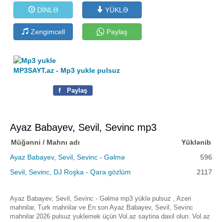
DİNLƏ
YÜKLƏ
Zengimcell
Paylaş
MP3SAYT.az - Mp3 yukle pulsuz
f
Paylaş
Ayaz Babayev, Sevil, Sevinc mp3
Müğənni / Mahnı adı
Yüklənib
Ayaz Babayev, Sevil, Sevinc - Gəlmə
596
Sevil, Sevinc, DJ Roşka - Qara gözlüm
2117
Ayaz Babayev, Sevil, Sevinc - Gəlmə mp3 yüklə pulsuz , Azeri
mahnilar, Turk mahnilar ve En son Ayaz Babayev, Sevil, Sevinc
mahnilar 2026 pulsuz yuklemek üçün Vol.az saytina daxil olun. Vol.az