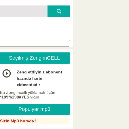
Seçilmiş ZengimCELL
Zəng etdiyiniz abonent
hazırda hərbi
xidmətdədir
Bu Zengimcelli yükləmək üçün
*185*6298#YES
yığın
Populyar mp3
Sizin Mp3 burada !