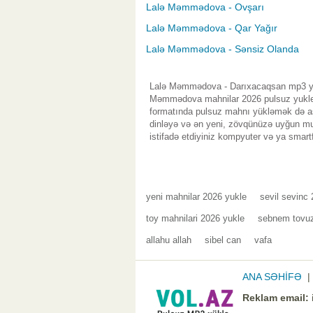
Lalə Məmmədova - Ovşarı
Lalə Məmmədova - Qar Yağır
Lalə Məmmədova - Sənsiz Olanda
Lalə Məmmədova - Darıxacaqsan mp3 yükl
Məmmədova mahnilar 2026 pulsuz yukleme
formatında pulsuz mahnı yükləmək də asa
dinləyə və ən yeni, zövqünüzə uyğun mus
istifadə etdiyiniz kompyuter və ya smart
yeni mahnilar 2026 yukle
sevil sevinc 
toy mahnilari 2026 yukle
sebnem tovuz
allahu allah
sibel can
vafa
ANA SƏHİFƏ
Reklam email: