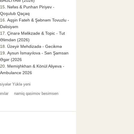
BAĞLIYAM (2026)
Nəfəs & Punhan Piriyev -
Qoşulub Qaçaq
Aqşin Fateh & Şəbnəm Tovuzlu -
Dəlisiyəm
Çinarə Məlikzade & Topic - Tut
Əlimdən (2026)
Üzeyir Mehdizadə - Gecikmə
Aysun İsmayılova - Sən Şamsan
Əgər (2026
Memişhkhan & Könül Aliyeva -
Ambulance 2026
siyələr Yüklə yeni
nılar
namiq qasimov besimsen