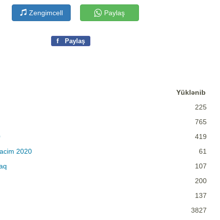
Zengimcell
Paylaş
f
Paylaş
Yüklənib
225
765
0
419
acim 2020
61
aq
107
200
137
3827