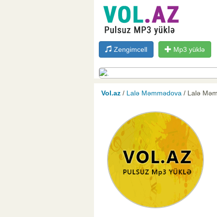
Zengimcell
Mp3 yüklə
Vol.az
/
Lalə Məmmədova
/ Lalə Mə