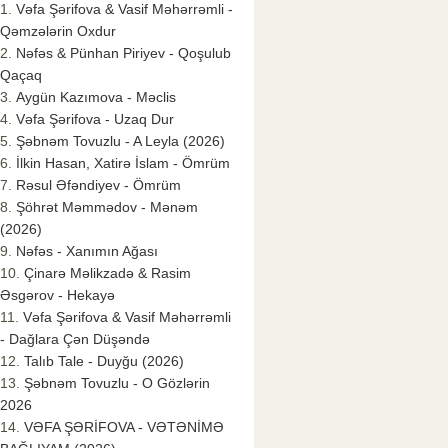
Vəfa Şərifova & Vasif Məhərrəmli -
Qəmzələrin Oxdur
Nəfəs & Pünhan Piriyev - Qoşulub
Qaçaq
Aygün Kazımova - Məclis
Vəfa Şərifova - Uzaq Dur
Şəbnəm Tovuzlu - A Leyla (2026)
İlkin Hasan, Xatirə İslam - Ömrüm
Rəsul Əfəndiyev - Ömrüm
Şöhrət Məmmədov - Mənəm
(2026)
Nəfəs - Xanımın Ağası
Çinarə Məlikzadə & Rasim
Əsgərov - Hekayə
Vəfa Şərifova & Vasif Məhərrəmli
- Dağlara Çən Düşəndə
Talıb Tale - Duyğu (2026)
Şəbnəm Tovuzlu - O Gözlərin
2026
VƏFA ŞƏRİFOVA - VƏTƏNİMƏ