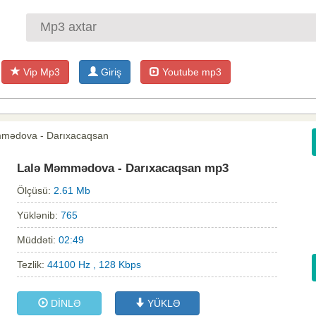
Vip Mp3
Giriş
Youtube mp3
mmədova - Darıxacaqsan
Lalə Məmmədova - Darıxacaqsan mp3
Ölçüsü:
2.61 Mb
Yüklənib:
765
Müddəti:
02:49
Tezlik:
44100 Hz , 128 Kbps
DİNLƏ
YÜKLƏ