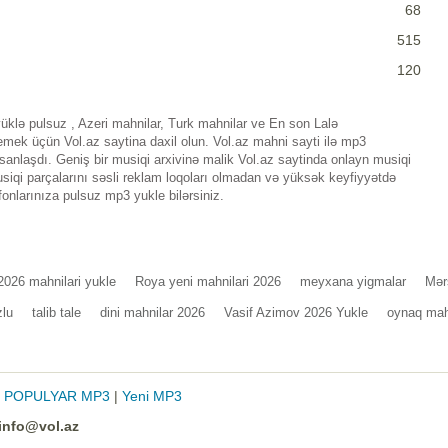
68
515
120
ə pulsuz , Azeri mahnilar, Turk mahnilar ve En son Lalə
k üçün Vol.az saytina daxil olun. Vol.az mahni sayti ilə mp3
nlaşdı. Geniş bir musiqi arxivinə malik Vol.az saytinda onlayn musiqi
iqi parçalarını səsli reklam loqoları olmadan və yüksək keyfiyyətdə
fonlarınıza pulsuz mp3 yukle bilərsiniz.
2026 mahnilari yukle
Roya yeni mahnilari 2026
meyxana yigmalar
Mər
lu
talib tale
dini mahnilar 2026
Vasif Azimov 2026 Yukle
oynaq mah
|
POPULYAR MP3
|
Yeni MP3
info@vol.az