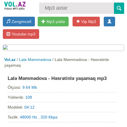
Zengimcell
Mp3 yüklə
Vip Mp3
Youtube mp3
Vol.az
/
Lalə Məmmədova
/ Lalə Məmmədova - Həsrətinlə
yaşamaq
Lalə Məmmədova - Həsrətinlə yaşamaq mp3
Ölçüsü:
9.64 Mb
Yüklənib:
108
Müddəti:
04:12
Tezlik:
48000 Hz , 320 Kbps