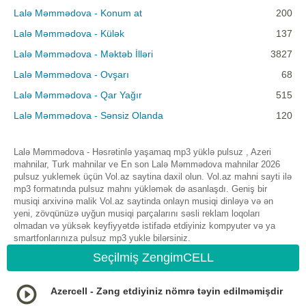
Lalə Məmmədova - Konum at
200
Lalə Məmmədova - Külək
137
Lalə Məmmədova - Məktəb İlləri
3827
Lalə Məmmədova - Ovşarı
68
Lalə Məmmədova - Qar Yağır
515
Lalə Məmmədova - Sənsiz Olanda
120
Lalə Məmmədova - Həsrətinlə yaşamaq mp3 yüklə pulsuz , Azeri
mahnilar, Turk mahnilar ve En son Lalə Məmmədova mahnilar 2026
pulsuz yuklemek üçün Vol.az saytina daxil olun. Vol.az mahni sayti ilə
mp3 formatında pulsuz mahnı yükləmək də asanlaşdı. Geniş bir
musiqi arxivinə malik Vol.az saytinda onlayn musiqi dinləyə və ən
yeni, zövqünüzə uyğun musiqi parçalarını səsli reklam loqoları
olmadan və yüksək keyfiyyətdə istifadə etdiyiniz kompyuter və ya
smartfonlarınıza pulsuz mp3 yukle bilərsiniz.
Seçilmiş ZengimCELL
Azercell - Zəng etdiyiniz nömrə təyin edilməmişdir