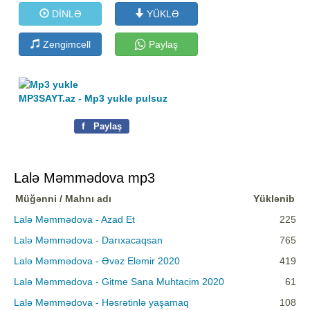
DİNLƏ
YÜKLƏ
Zengimcell
Paylaş
MP3SAYT.az - Mp3 yukle pulsuz
f
Paylaş
Lalə Məmmədova mp3
Müğənni / Mahnı adı
Yüklənib
Lalə Məmmədova - Azad Et
225
Lalə Məmmədova - Darıxacaqsan
765
Lalə Məmmədova - Əvəz Eləmir 2020
419
Lalə Məmmədova - Gitme Sana Muhtacim 2020
61
Lalə Məmmədova - Həsrətinlə yaşamaq
108