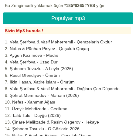
Bu Zengimcelli yükləmək üçün
*185*6265#YES
yığın
Populyar mp3
Sizin Mp3 burada !
Vəfa Şərifova & Vasif Məhərrəmli - Qəmzələrin Oxdur
Nəfəs & Pünhan Piriyev - Qoşulub Qaçaq
Aygün Kazımova - Məclis
Vəfa Şərifova - Uzaq Dur
Şəbnəm Tovuzlu - A Leyla (2026)
Rəsul Əfəndiyev - Ömrüm
İlkin Hasan, Xatirə İslam - Ömrüm
Vəfa Şərifova & Vasif Məhərrəmli - Dağlara Çən Düşəndə
Şöhrət Məmmədov - Mənəm (2026)
Nəfəs - Xanımın Ağası
Üzeyir Mehdizadə - Gecikmə
Talıb Tale - Duyğu (2026)
Çinarə Məlikzadə & Rasim Əsgərov - Hekayə
Şəbnəm Tovuzlu - O Gözlərin 2026
Nəfəs & Punhan Piriyev - Qoşulub Qaçaq