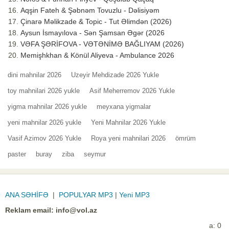
Aqşin Fateh & Şəbnəm Tovuzlu - Dəlisiyəm
Çinarə Məlikzade & Topic - Tut Əlimdən (2026)
Aysun İsmayılova - Sən Şamsan Əgər (2026
VƏFA ŞƏRİFOVA - VƏTƏNİMƏ BAĞLIYAM (2026)
Memişhkhan & Könül Aliyeva - Ambulance 2026
dini mahnilar 2026
Uzeyir Mehdizade 2026 Yukle
toy mahnilari 2026 yukle
Asif Meherremov 2026 Yukle
yigma mahnilar 2026 yukle
meyxana yigmalar
yeni mahnilar 2026 yukle
Yeni Mahnilar 2026 Yukle
Vasif Azimov 2026 Yukle
Roya yeni mahnilari 2026
ömrüm
paster
buray
ziba
seymur
ANA SƏHİFƏ
|
POPULYAR MP3
|
Yeni MP3
Reklam email:
info@vol.az
a: 0