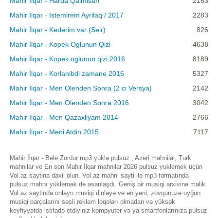
Mahir İlqar - Harda Qalmisan
2163
Mahir İlqar - Istemirem Ayrilaq / 2017
2283
Mahir İlqar - Kederim var (Seir)
826
Mahir İlqar - Kopek Oglunun Qizi
4638
Mahir İlqar - Kopek oglunun qizi 2016
8189
Mahir İlqar - Korlanibdi zamane 2016
5327
Mahir İlqar - Men Olenden Sonra (2 ci Versya)
2142
Mahir İlqar - Men Olenden Sonra 2016
3042
Mahir İlqar - Men Qazaxliyam 2014
2766
Mahir İlqar - Meni Atdin 2015
7117
Mahir İlqar - Bele Zordur mp3 yüklə pulsuz , Azeri mahnilar, Turk
mahnilar ve En son Mahir İlqar mahnilar 2026 pulsuz yuklemek üçün
Vol.az saytina daxil olun. Vol.az mahni sayti ilə mp3 formatında
pulsuz mahnı yükləmək də asanlaşdı. Geniş bir musiqi arxivinə malik
Vol.az saytinda onlayn musiqi dinləyə və ən yeni, zövqünüzə uyğun
musiqi parçalarını səsli reklam loqoları olmadan və yüksək
keyfiyyətdə istifadə etdiyiniz kompyuter və ya smartfonlarınıza pulsuz