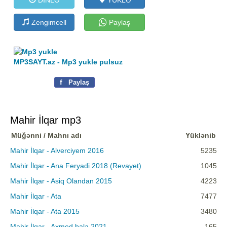
Zengimcell
Paylaş
MP3SAYT.az - Mp3 yukle pulsuz
f
Paylaş
Mahir İlqar mp3
Müğənni / Mahnı adı
Yüklənib
Mahir İlqar - Alverciyem 2016
5235
Mahir İlqar - Ana Feryadi 2018 (Revayet)
1045
Mahir İlqar - Asiq Olandan 2015
4223
Mahir İlqar - Ata
7477
Mahir İlqar - Ata 2015
3480
Mahir İlqar - Axmed bala 2021
165