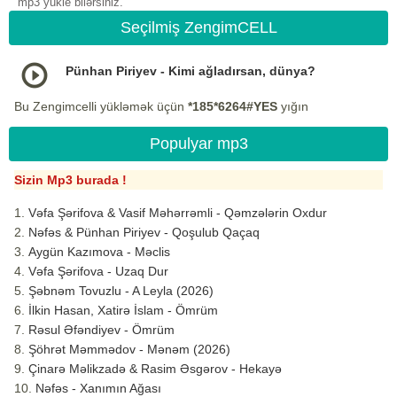
mp3 yukle bilərsiniz.
Seçilmiş ZengimCELL
Pünhan Piriyev - Kimi ağladırsan, dünya?
Bu Zengimcelli yükləmək üçün
*185*6264#YES
yığın
Populyar mp3
Sizin Mp3 burada !
Vəfa Şərifova & Vasif Məhərrəmli - Qəmzələrin Oxdur
Nəfəs & Pünhan Piriyev - Qoşulub Qaçaq
Aygün Kazımova - Məclis
Vəfa Şərifova - Uzaq Dur
Şəbnəm Tovuzlu - A Leyla (2026)
İlkin Hasan, Xatirə İslam - Ömrüm
Rəsul Əfəndiyev - Ömrüm
Şöhrət Məmmədov - Mənəm (2026)
Çinarə Məlikzadə & Rasim Əsgərov - Hekayə
Nəfəs - Xanımın Ağası