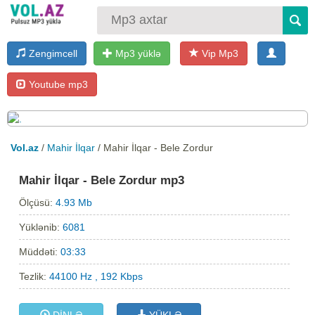
Zengimcell
Mp3 yüklə
Vip Mp3
Youtube mp3
Vol.az
/
Mahir İlqar
/ Mahir İlqar - Bele Zordur
Mahir İlqar - Bele Zordur mp3
Ölçüsü:
4.93 Mb
Yüklənib:
6081
Müddəti:
03:33
Tezlik:
44100 Hz , 192 Kbps
DİNLƏ
YÜKLƏ