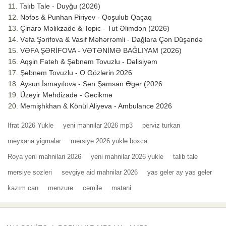
Talıb Tale - Duyğu (2026)
Nəfəs & Punhan Piriyev - Qoşulub Qaçaq
Çinarə Məlikzade & Topic - Tut Əlimdən (2026)
Vəfa Şərifova & Vasif Məhərrəmli - Dağlara Çən Düşəndə
VƏFA ŞƏRİFOVA - VƏTƏNİMƏ BAĞLIYAM (2026)
Aqşin Fateh & Şəbnəm Tovuzlu - Dəlisiyəm
Şəbnəm Tovuzlu - O Gözlərin 2026
Aysun İsmayılova - Sən Şamsan Əgər (2026
Üzeyir Mehdizadə - Gecikmə
Memişhkhan & Könül Aliyeva - Ambulance 2026
Ifrat 2026 Yukle
yeni mahnilar 2026 mp3
perviz turkan
meyxana yigmalar
mersiye 2026 yukle boxca
Roya yeni mahnilari 2026
yeni mahnilar 2026 yukle
talib tale
mersiye sozleri
sevgiye aid mahnilar 2026
yas geler ay yas geler
kazım can
menzure
cəmilə
matani