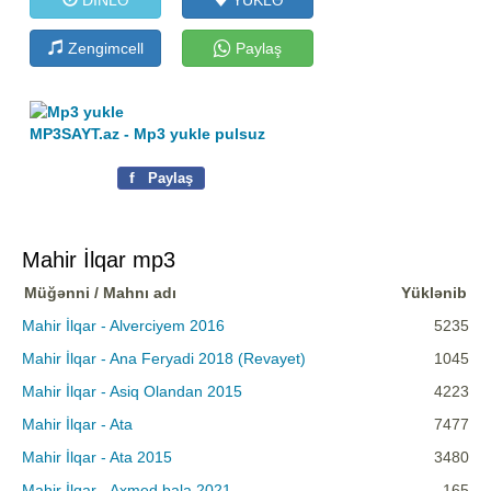
Zengimcell
Paylaş
MP3SAYT.az - Mp3 yukle pulsuz
f
Paylaş
Mahir İlqar mp3
Müğənni / Mahnı adı
Yüklənib
Mahir İlqar - Alverciyem 2016
5235
Mahir İlqar - Ana Feryadi 2018 (Revayet)
1045
Mahir İlqar - Asiq Olandan 2015
4223
Mahir İlqar - Ata
7477
Mahir İlqar - Ata 2015
3480
Mahir İlqar - Axmed bala 2021
165