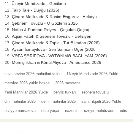
Üzeyir Mehdizadə - Gecikmə
Talıb Tale - Duyğu (2026)
Çinarə Məlikzadə & Rasim Əsgərov - Hekayə
Şəbnəm Tovuzlu - O Gözlərin 2026
Nəfəs & Punhan Piriyev - Qoşulub Qaçaq
Aqşin Fateh & Şəbnəm Tovuzlu - Dəlisiyəm
Çinarə Məlikzade & Topic - Tut Əlimdən (2026)
Aysun İsmayılova - Sən Şamsan Əgər (2026
VƏFA ŞƏRİFOVA - VƏTƏNİMƏ BAĞLIYAM (2026)
Memişhkhan & Könül Aliyeva - Ambulance 2026
sevil sevinc 2026 mahnilari yukle
Uzeyir Mehdizade 2026 Yukle
mersiye 2026 yukle boxca
2026 meyxana
Yeni Mahnilar 2026 Yukle
perviz turkan
sebnem tovuzlu
dini mahnilar 2026
qemli mahnilar 2026
samir ilqarli 2026 Yukle
ulviyye namazova
ebru yaşar
nazenin
uzeyir mehdizade
edis