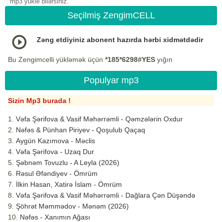
mp3 yukle bilərsiniz.
Seçilmiş ZengimCELL
Zəng etdiyiniz abonent hazırda hərbi xidmətdədir
Bu Zengimcelli yükləmək üçün
*185*6298#YES
yığın
Populyar mp3
Sizin Mp3 burada !
Vəfa Şərifova & Vasif Məhərrəmli - Qəmzələrin Oxdur
Nəfəs & Pünhan Piriyev - Qoşulub Qaçaq
Aygün Kazımova - Məclis
Vəfa Şərifova - Uzaq Dur
Şəbnəm Tovuzlu - A Leyla (2026)
Rəsul Əfəndiyev - Ömrüm
İlkin Hasan, Xatirə İslam - Ömrüm
Vəfa Şərifova & Vasif Məhərrəmli - Dağlara Çən Düşəndə
Şöhrət Məmmədov - Mənəm (2026)
Nəfəs - Xanımın Ağası