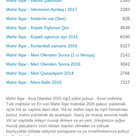
Mahir İlqar - Harda Qalmisan
2163
Mahir İlqar - Istemirem Ayrilaq / 2017
2283
Mahir İlqar - Kederim var (Seir)
826
Mahir İlqar - Kopek Oglunun Qizi
4638
Mahir İlqar - Kopek oglunun qizi 2016
8190
Mahir İlqar - Korlanibdi zamane 2016
5327
Mahir İlqar - Men Olenden Sonra (2 ci Versya)
2142
Mahir İlqar - Men Olenden Sonra 2016
3042
Mahir İlqar - Men Qazaxliyam 2014
2766
Mahir İlqar - Meni Atdin 2015
7117
Mahir İlqar - Asiq Olandan 2015 mp3 yüklə pulsuz , Azeri mahnilar,
Turk mahnilar ve En son Mahir İlqar mahnilar 2026 pulsuz yuklemek
üçün Vol.az saytina daxil olun. Vol.az mahni sayti ilə mp3 formatında
pulsuz mahnı yükləmək də asanlaşdı. Geniş bir musiqi arxivinə malik
Vol.az saytinda onlayn musiqi dinləyə və ən yeni, zövqünüzə uyğun
musiqi parçalarını səsli reklam loqoları olmadan və yüksək
keyfiyyətdə istifadə etdiyiniz kompyuter və ya smartfonlarınıza pulsuz