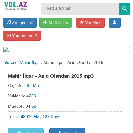
Zengimcell
Mp3 yüklə
Vip Mp3
Youtube mp3
Vol.az
/
Mahir İlqar
/ Mahir İlqar - Asiq Olandan 2015
Mahir İlqar - Asiq Olandan 2015 mp3
Ölçüsü:
4.63 Mb
Yüklənib:
4223
Müddəti:
04:58
Tezlik:
48000 Hz , 128 Kbps
DİNLƏ
YÜKLƏ