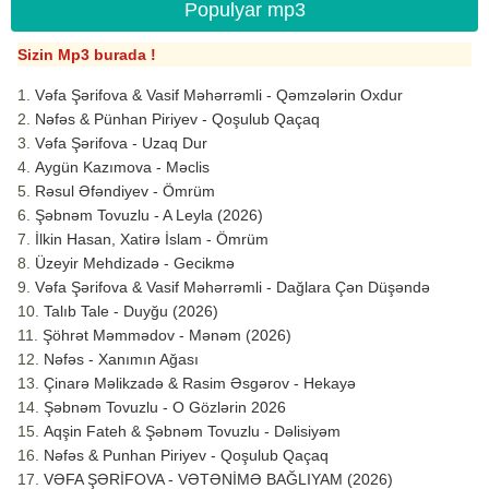
Populyar mp3
Sizin Mp3 burada !
Vəfa Şərifova & Vasif Məhərrəmli - Qəmzələrin Oxdur
Nəfəs & Pünhan Piriyev - Qoşulub Qaçaq
Vəfa Şərifova - Uzaq Dur
Aygün Kazımova - Məclis
Rəsul Əfəndiyev - Ömrüm
Şəbnəm Tovuzlu - A Leyla (2026)
İlkin Hasan, Xatirə İslam - Ömrüm
Üzeyir Mehdizadə - Gecikmə
Vəfa Şərifova & Vasif Məhərrəmli - Dağlara Çən Düşəndə
Talıb Tale - Duyğu (2026)
Şöhrət Məmmədov - Mənəm (2026)
Nəfəs - Xanımın Ağası
Çinarə Məlikzadə & Rasim Əsgərov - Hekayə
Şəbnəm Tovuzlu - O Gözlərin 2026
Aqşin Fateh & Şəbnəm Tovuzlu - Dəlisiyəm
Nəfəs & Punhan Piriyev - Qoşulub Qaçaq
VƏFA ŞƏRİFOVA - VƏTƏNİMƏ BAĞLIYAM (2026)