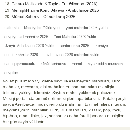
Çinarə Məlikzade & Topic - Tut Əlimdən (2026)
Memişhkhan & Könül Aliyeva - Ambulance 2026
Mürsəl Səfərov - Günahkarıq 2026
talib tale
Mərsiyələr Yüklə yeni
yeni mahnilar 2026 yukle
sevgiye aid mahnilar 2026
Yeni Mahnilar 2026 Yukle
Uzeyir Mehdizade 2026 Yukle
serdar ortac 2026
mersiye
qemli mahnilar 2026
sevil sevinc 2026 mahnilari yukle
namiq qaracuxurlu
könül kerimova
manaf
niyameddin musayev
sevgilim
Vol.az pulsuz Mp3 yükləmə saytı ilə Azərbaycan mahnıları, Türk
mahnılar, meyxana, dini mahnilar, en son mahnıları asanliqla
telefona yukleye bilersiniz. Saytda mahni yuklemek pulsuzdur.
Musiqi portalında ən müxtəlif musiqiləri tapa bilərsiniz. Kataloq xeyli
sayda Azərbaycan musiqiləri xalq mahnıları, toy mahnıları, muğam,
meyxana,xarici mahnilar, Türk, Rus mahnıları, klassik, pop, rock,
hip-hop, etno, disko, jaz, şanson və daha fərqli janrlarda musiqilər
hər gün sayta yüklənir.