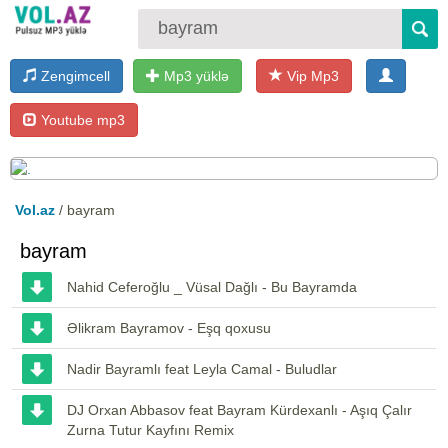
Zengimcell
Mp3 yüklə
Vip Mp3
Youtube mp3
Vol.az
/ bayram
bayram
Nahid Ceferoğlu _ Vüsal Dağlı - Bu Bayramda
Əlikram Bayramov - Eşq qoxusu
Nadir Bayramlı feat Leyla Camal - Buludlar
DJ Orxan Abbasov feat Bayram Kürdexanlı - Aşıq Çalır
Zurna Tutur Kayfını Remix