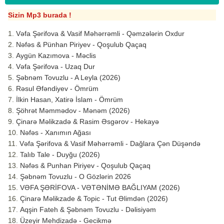
Sizin Mp3 burada !
Vəfa Şərifova & Vasif Məhərrəmli - Qəmzələrin Oxdur
Nəfəs & Pünhan Piriyev - Qoşulub Qaçaq
Aygün Kazımova - Məclis
Vəfa Şərifova - Uzaq Dur
Şəbnəm Tovuzlu - A Leyla (2026)
Rəsul Əfəndiyev - Ömrüm
İlkin Hasan, Xatirə İslam - Ömrüm
Şöhrət Məmmədov - Mənəm (2026)
Çinarə Məlikzadə & Rasim Əsgərov - Hekayə
Nəfəs - Xanımın Ağası
Vəfa Şərifova & Vasif Məhərrəmli - Dağlara Çən Düşəndə
Talıb Tale - Duyğu (2026)
Nəfəs & Punhan Piriyev - Qoşulub Qaçaq
Şəbnəm Tovuzlu - O Gözlərin 2026
VƏFA ŞƏRİFOVA - VƏTƏNİMƏ BAĞLIYAM (2026)
Çinarə Məlikzade & Topic - Tut Əlimdən (2026)
Aqşin Fateh & Şəbnəm Tovuzlu - Dəlisiyəm
Üzeyir Mehdizadə - Gecikmə