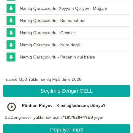
Namiq Qaraçuxurlu, Xəyyam Quliyev - Muğam
Namiq Qaraçuxurlu - Bu məhəbbət
Namiq Qaraçuxurlu - Gecələr
Namiq Qaraçuxurlu - Nura doğru
Namiq Qaraçuxurlu - Papanın gül balası
namiq Mp3 Yukle namiq Mp3 dinle 2026
Seçilmiş ZengimCELL
Pünhan Piriyev - Kimi ağladırsan, dünya?
Bu Zengimcelli yükləmək üçün
*185*6264#YES
yığın
Populyar mp3