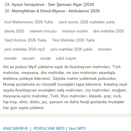
Aysun İsmayılova - Sən Şamsan Əgər (2026
Memişhkhan & Könül Aliyeva - Ambulance 2026
Asif Meherremov 2026 Yukle
sevil sevinc 2026 mahnilari yukle
damla 2026
sebnem tovuzlu
mersiye sozleri
dini mahnilar 2026
Vasif Azimov 2026 Yukle
Yeni Mahnilar 2026 Yukle
yeni mahnilar 2026 mp3
yeni mahnilar 2026 yukle
eminem
kemale
ressam
sevda
sahil rzayev
Vol.az pulsuz Mp3 yükləmə saytı ilə Azərbaycan mahnıları, Türk
mahnılar, meyxana, dini mahnilar, en son mahnıları asanliqla
telefona yukleye bilersiniz. Saytda mahni yuklemek pulsuzdur.
Musiqi portalında ən müxtəlif musiqiləri tapa bilərsiniz. Kataloq xeyli
sayda Azərbaycan musiqiləri xalq mahnıları, toy mahnıları, muğam,
meyxana,xarici mahnilar, Türk, Rus mahnıları, klassik, pop, rock,
hip-hop, etno, disko, jaz, şanson və daha fərqli janrlarda musiqilər
hər gün sayta yüklənir.
ANA SƏHİFƏ
|
POPULYAR MP3
|
Yeni MP3