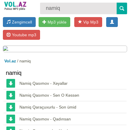
Zengimcell
Mp3 yüklə
Vip Mp3
Youtube mp3
Vol.az
/ namiq
namiq
Namiq Qasımov - Xəyallar
Namiq Qasımov - Sən O Kəssən
Namiq Qaraçuxurlu - Son ümid
Namiq Qasımov - Qadınsan