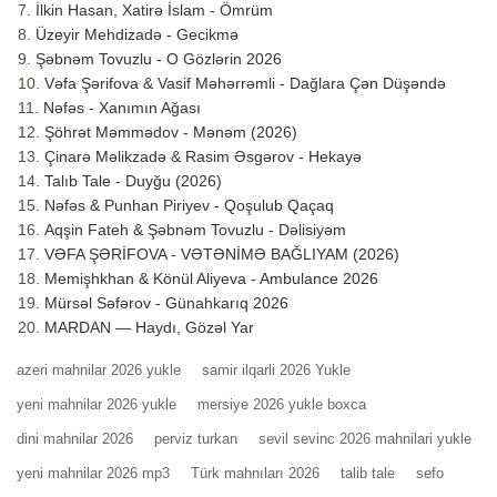
İlkin Hasan, Xatirə İslam - Ömrüm
Üzeyir Mehdizadə - Gecikmə
Şəbnəm Tovuzlu - O Gözlərin 2026
Vəfa Şərifova & Vasif Məhərrəmli - Dağlara Çən Düşəndə
Nəfəs - Xanımın Ağası
Şöhrət Məmmədov - Mənəm (2026)
Çinarə Məlikzadə & Rasim Əsgərov - Hekayə
Talıb Tale - Duyğu (2026)
Nəfəs & Punhan Piriyev - Qoşulub Qaçaq
Aqşin Fateh & Şəbnəm Tovuzlu - Dəlisiyəm
VƏFA ŞƏRİFOVA - VƏTƏNİMƏ BAĞLIYAM (2026)
Memişhkhan & Könül Aliyeva - Ambulance 2026
Mürsəl Səfərov - Günahkarıq 2026
MARDAN — Haydı, Gözəl Yar
azeri mahnilar 2026 yukle
samir ilqarli 2026 Yukle
yeni mahnilar 2026 yukle
mersiye 2026 yukle boxca
dini mahnilar 2026
perviz turkan
sevil sevinc 2026 mahnilari yukle
yeni mahnilar 2026 mp3
Türk mahnıları 2026
talib tale
sefo