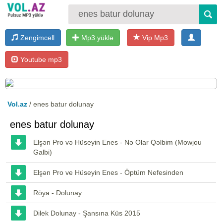
Zengimcell
Mp3 yüklə
Vip Mp3
Youtube mp3
Vol.az
/ enes batur dolunay
enes batur dolunay
Elşən Pro və Hüseyin Enes - Nə Olar Qəlbim (Mowjou
Galbi)
Elşən Pro ve Hüseyin Enes - Öptüm Nefesinden
Röya - Dolunay
Dilek Dolunay - Şansına Küs 2015