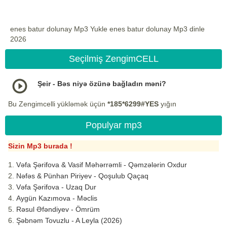
enes batur dolunay Mp3 Yukle enes batur dolunay Mp3 dinle
2026
Seçilmiş ZengimCELL
Şeir - Bəs niyə özünə bağladın məni?
Bu Zengimcelli yükləmək üçün
*185*6299#YES
yığın
Populyar mp3
Sizin Mp3 burada !
Vəfa Şərifova & Vasif Məhərrəmli - Qəmzələrin Oxdur
Nəfəs & Pünhan Piriyev - Qoşulub Qaçaq
Vəfa Şərifova - Uzaq Dur
Aygün Kazımova - Məclis
Rəsul Əfəndiyev - Ömrüm
Şəbnəm Tovuzlu - A Leyla (2026)