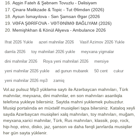
Aqşin Fateh & Şəbnəm Tovuzlu - Dəlisiyəm
Çinarə Məlikzade & Topic - Tut Əlimdən (2026)
Aysun İsmayılova - Sən Şamsan Əgər (2026
VƏFA ŞƏRİFOVA - VƏTƏNİMƏ BAĞLIYAM (2026)
Memişhkhan & Könül Aliyeva - Ambulance 2026
Ifrat 2026 Yukle
azeri mahnilar 2026
Vasif Azimov 2026 Yukle
damla 2026
toy mahnilari 2026 yukle
meyxana yigmalar
dini mahnilar 2026
Roya yeni mahnilari 2026
mersiye
yeni mahnilar 2026 yukle
ad gunun mubarek
50 cent
cukur
yeni mahnilar 2026 mp3
zamiq
Vol.az pulsuz Mp3 yükləmə saytı ilə Azərbaycan mahnıları, Türk
mahnılar, meyxana, dini mahnilar, en son mahnıları asanliqla
telefona yukleye bilersiniz. Saytda mahni yuklemek pulsuzdur.
Musiqi portalında ən müxtəlif musiqiləri tapa bilərsiniz. Kataloq xeyli
sayda Azərbaycan musiqiləri xalq mahnıları, toy mahnıları, muğam,
meyxana,xarici mahnilar, Türk, Rus mahnıları, klassik, pop, rock,
hip-hop, etno, disko, jaz, şanson və daha fərqli janrlarda musiqilər
hər gün sayta yüklənir.