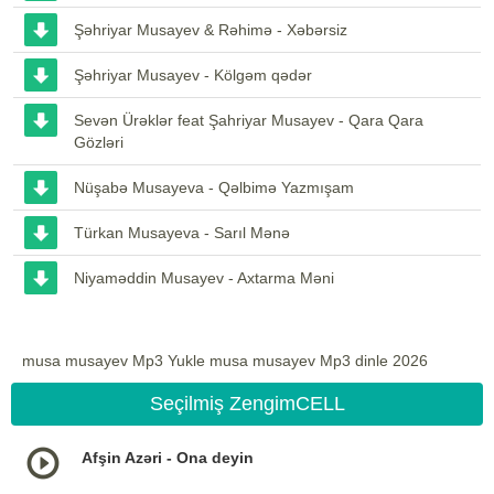
Şəhriyar Musayev & Rəhimə - Xəbərsiz
Şəhriyar Musayev - Kölgəm qədər
Sevən Ürəklər feat Şahriyar Musayev - Qara Qara
Gözləri
Nüşabə Musayeva - Qəlbimə Yazmışam
Türkan Musayeva - Sarıl Mənə
Niyaməddin Musayev - Axtarma Məni
musa musayev Mp3 Yukle musa musayev Mp3 dinle 2026
Seçilmiş ZengimCELL
Afşin Azəri - Ona deyin