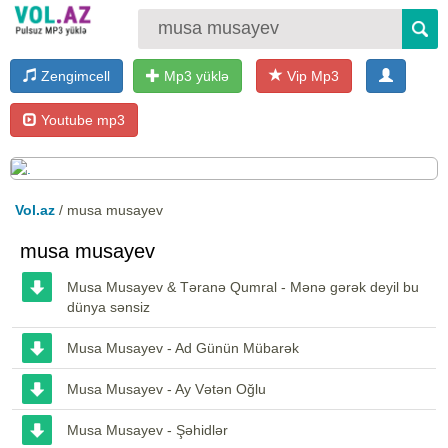
Zengimcell
Mp3 yüklə
Vip Mp3
Youtube mp3
Vol.az
/ musa musayev
musa musayev
Musa Musayev & Təranə Qumral - Mənə gərək deyil bu
dünya sənsiz
Musa Musayev - Ad Günün Mübarək
Musa Musayev - Ay Vətən Oğlu
Musa Musayev - Şəhidlər