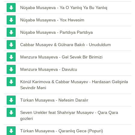
Nüşabə Musayeva - Ya O Yanlıq Ya Bu Yanlıq
Nüşabə Musayeva - Yox Həvəsim
Nüşabə Musayeva - Partdıya Partdıya
Cabbar Musayev & Gülnarə Bakılı - Unuduldum
Mənzurə Musayeva - Gəl Sevək Bir Birimizi
Mənzurə Musayeva - Davulcu
Könül Kərimova & Cabbar Musayev - Hardasan Gəlişinlə
Sevindir Məni
Türkan Musayeva - Nəfəsim Daralır
Seven Urekler feat Shahriyar Musayev - Qara Qara
gozleri
Türkan Musayeva - Qaranlıq Gecə (Popuri)