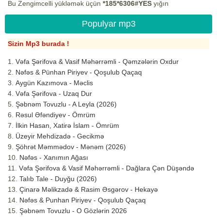
Bu Zengimcelli yükləmək üçün
*185*6306#YES
yığın
Populyar mp3
Sizin Mp3 burada !
Vəfa Şərifova & Vasif Məhərrəmli - Qəmzələrin Oxdur
Nəfəs & Pünhan Piriyev - Qoşulub Qaçaq
Aygün Kazımova - Məclis
Vəfa Şərifova - Uzaq Dur
Şəbnəm Tovuzlu - A Leyla (2026)
Rəsul Əfəndiyev - Ömrüm
İlkin Hasan, Xatirə İslam - Ömrüm
Üzeyir Mehdizadə - Gecikmə
Şöhrət Məmmədov - Mənəm (2026)
Nəfəs - Xanımın Ağası
Vəfa Şərifova & Vasif Məhərrəmli - Dağlara Çən Düşəndə
Talıb Tale - Duyğu (2026)
Çinarə Məlikzadə & Rasim Əsgərov - Hekayə
Nəfəs & Punhan Piriyev - Qoşulub Qaçaq
Şəbnəm Tovuzlu - O Gözlərin 2026