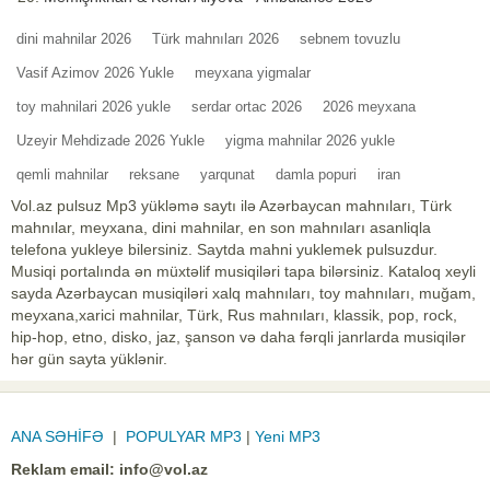
dini mahnilar 2026
Türk mahnıları 2026
sebnem tovuzlu
Vasif Azimov 2026 Yukle
meyxana yigmalar
toy mahnilari 2026 yukle
serdar ortac 2026
2026 meyxana
Uzeyir Mehdizade 2026 Yukle
yigma mahnilar 2026 yukle
qemli mahnilar
reksane
yarqunat
damla popuri
iran
Vol.az pulsuz Mp3 yükləmə saytı ilə Azərbaycan mahnıları, Türk
mahnılar, meyxana, dini mahnilar, en son mahnıları asanliqla
telefona yukleye bilersiniz. Saytda mahni yuklemek pulsuzdur.
Musiqi portalında ən müxtəlif musiqiləri tapa bilərsiniz. Kataloq xeyli
sayda Azərbaycan musiqiləri xalq mahnıları, toy mahnıları, muğam,
meyxana,xarici mahnilar, Türk, Rus mahnıları, klassik, pop, rock,
hip-hop, etno, disko, jaz, şanson və daha fərqli janrlarda musiqilər
hər gün sayta yüklənir.
ANA SƏHİFƏ
|
POPULYAR MP3
|
Yeni MP3
Reklam email:
info@vol.az