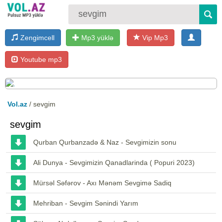
Zengimcell
Mp3 yüklə
Vip Mp3
Youtube mp3
Vol.az
/ sevgim
sevgim
Qurban Qurbanzadə & Naz - Sevgimizin sonu
Ali Dunya - Sevgimizin Qanadlarinda ( Popuri 2023)
Mürsəl Səfərov - Axı Mənəm Sevgimə Sadiq
Mehriban - Sevgim Sənindi Yarım