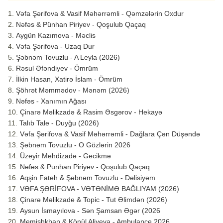
Vəfa Şərifova & Vasif Məhərrəmli - Qəmzələrin Oxdur
Nəfəs & Pünhan Piriyev - Qoşulub Qaçaq
Aygün Kazımova - Məclis
Vəfa Şərifova - Uzaq Dur
Şəbnəm Tovuzlu - A Leyla (2026)
Rəsul Əfəndiyev - Ömrüm
İlkin Hasan, Xatirə İslam - Ömrüm
Şöhrət Məmmədov - Mənəm (2026)
Nəfəs - Xanımın Ağası
Çinarə Məlikzadə & Rasim Əsgərov - Hekayə
Talıb Tale - Duyğu (2026)
Vəfa Şərifova & Vasif Məhərrəmli - Dağlara Çən Düşəndə
Şəbnəm Tovuzlu - O Gözlərin 2026
Üzeyir Mehdizadə - Gecikmə
Nəfəs & Punhan Piriyev - Qoşulub Qaçaq
Aqşin Fateh & Şəbnəm Tovuzlu - Dəlisiyəm
VƏFA ŞƏRİFOVA - VƏTƏNİMƏ BAĞLIYAM (2026)
Çinarə Məlikzade & Topic - Tut Əlimdən (2026)
Aysun İsmayılova - Sən Şamsan Əgər (2026
Memişhkhan & Könül Aliyeva - Ambulance 2026