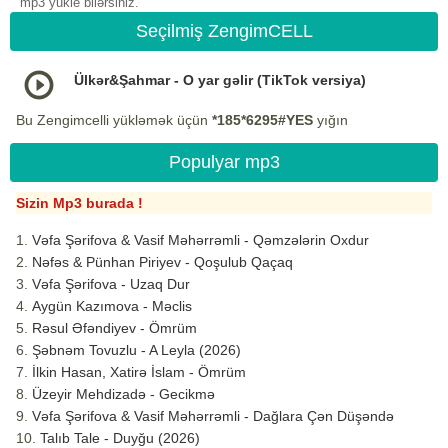
mp3 yukle bilərsiniz.
Seçilmiş ZengimCELL
Ülkər&Şahmar - O yar gəlir (TikTok versiya)
Bu Zengimcelli yükləmək üçün
*185*6295#YES
yığın
Populyar mp3
Sizin Mp3 burada !
Vəfa Şərifova & Vasif Məhərrəmli - Qəmzələrin Oxdur
Nəfəs & Pünhan Piriyev - Qoşulub Qaçaq
Vəfa Şərifova - Uzaq Dur
Aygün Kazımova - Məclis
Rəsul Əfəndiyev - Ömrüm
Şəbnəm Tovuzlu - A Leyla (2026)
İlkin Hasan, Xatirə İslam - Ömrüm
Üzeyir Mehdizadə - Gecikmə
Vəfa Şərifova & Vasif Məhərrəmli - Dağlara Çən Düşəndə
Talıb Tale - Duyğu (2026)