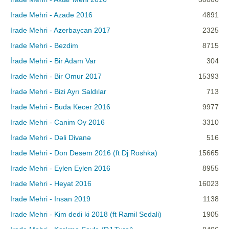
Irade Mehri - Azade 2016
4891
Irade Mehri - Azerbaycan 2017
2325
Irade Mehri - Bezdim
8715
İradə Mehri - Bir Adam Var
304
Irade Mehri - Bir Omur 2017
15393
İradə Mehri - Bizi Ayrı Saldılar
713
Irade Mehri - Buda Kecer 2016
9977
Irade Mehri - Canim Oy 2016
3310
İradə Mehri - Dəli Divanə
516
Irade Mehri - Don Desem 2016 (ft Dj Roshka)
15665
Irade Mehri - Eylen Eylen 2016
8955
Irade Mehri - Heyat 2016
16023
Irade Mehri - Insan 2019
1138
Irade Mehri - Kim dedi ki 2018 (ft Ramil Sedali)
1905