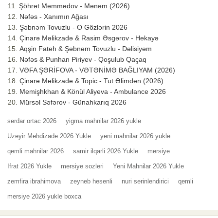
Şöhrət Məmmədov - Mənəm (2026)
Nəfəs - Xanımın Ağası
Şəbnəm Tovuzlu - O Gözlərin 2026
Çinarə Məlikzadə & Rasim Əsgərov - Hekayə
Aqşin Fateh & Şəbnəm Tovuzlu - Dəlisiyəm
Nəfəs & Punhan Piriyev - Qoşulub Qaçaq
VƏFA ŞƏRİFOVA - VƏTƏNİMƏ BAĞLIYAM (2026)
Çinarə Məlikzade & Topic - Tut Əlimdən (2026)
Memişhkhan & Könül Aliyeva - Ambulance 2026
Mürsəl Səfərov - Günahkarıq 2026
serdar ortac 2026
yigma mahnilar 2026 yukle
Uzeyir Mehdizade 2026 Yukle
yeni mahnilar 2026 yukle
qemli mahnilar 2026
samir ilqarli 2026 Yukle
mersiye
Ifrat 2026 Yukle
mersiye sozleri
Yeni Mahnilar 2026 Yukle
zemfira ibrahimova
zeyneb hesenli
nuri serinlendirici
qemli
mersiye 2026 yukle boxca