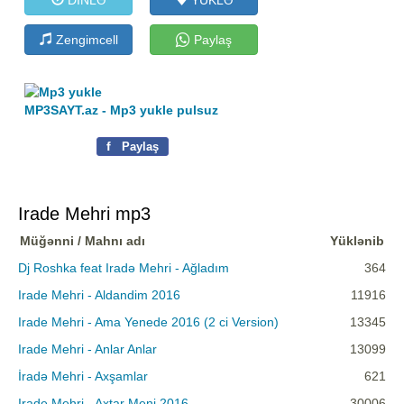
Zengimcell
Paylaş
MP3SAYT.az - Mp3 yukle pulsuz
f
Paylaş
Irade Mehri mp3
Müğənni / Mahnı adı
Yüklənib
Dj Roshka feat Iradə Mehri - Ağladım
364
Irade Mehri - Aldandim 2016
11916
Irade Mehri - Ama Yenede 2016 (2 ci Version)
13345
Irade Mehri - Anlar Anlar
13099
İradə Mehri - Axşamlar
621
Irade Mehri - Axtar Meni 2016
30006