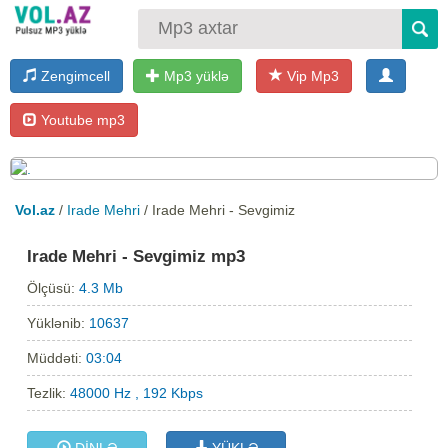
Zengimcell
Mp3 yüklə
Vip Mp3
Youtube mp3
Vol.az
/
Irade Mehri
/ Irade Mehri - Sevgimiz
Irade Mehri - Sevgimiz mp3
Ölçüsü:
4.3 Mb
Yüklənib:
10637
Müddəti:
03:04
Tezlik:
48000 Hz , 192 Kbps
DİNLƏ
YÜKLƏ