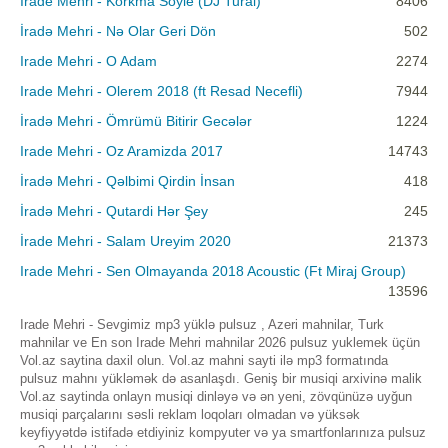
Irade Mehri - Korkma Soyle (DJ Tural)
8406
İradə Mehri - Nə Olar Geri Dön
502
Irade Mehri - O Adam
2274
Irade Mehri - Olerem 2018 (ft Resad Necefli)
7944
İradə Mehri - Ömrümü Bitirir Gecələr
1224
Irade Mehri - Oz Aramizda 2017
14743
İradə Mehri - Qəlbimi Qirdin İnsan
418
İradə Mehri - Qutardi Hər Şey
245
İrade Mehri - Salam Ureyim 2020
21373
Irade Mehri - Sen Olmayanda 2018 Acoustic (Ft Miraj Group)
13596
Irade Mehri - Sevgimiz mp3 yüklə pulsuz , Azeri mahnilar, Turk
mahnilar ve En son Irade Mehri mahnilar 2026 pulsuz yuklemek üçün
Vol.az saytina daxil olun. Vol.az mahni sayti ilə mp3 formatında
pulsuz mahnı yükləmək də asanlaşdı. Geniş bir musiqi arxivinə malik
Vol.az saytinda onlayn musiqi dinləyə və ən yeni, zövqünüzə uyğun
musiqi parçalarını səsli reklam loqoları olmadan və yüksək
keyfiyyətdə istifadə etdiyiniz kompyuter və ya smartfonlarınıza pulsuz