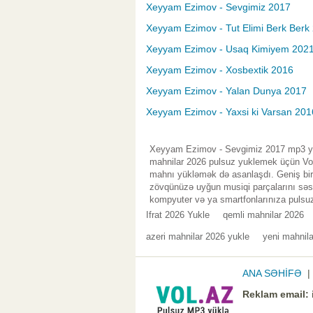
Xeyyam Ezimov - Sevgimiz 2017
Xeyyam Ezimov - Tut Elimi Berk Berk
Xeyyam Ezimov - Usaq Kimiyem 202
Xeyyam Ezimov - Xosbextik 2016
Xeyyam Ezimov - Yalan Dunya 2017
Xeyyam Ezimov - Yaxsi ki Varsan 201
Xeyyam Ezimov - Sevgimiz 2017 mp3 yük
mahnilar 2026 pulsuz yuklemek üçün Vol.
mahnı yükləmək də asanlaşdı. Geniş bir 
zövqünüzə uyğun musiqi parçalarını səsl
kompyuter və ya smartfonlarınıza pulsuz
Ifrat 2026 Yukle
qemli mahnilar 2026
azeri mahnilar 2026 yukle
yeni mahnila
ANA SƏHİFƏ
Reklam email: