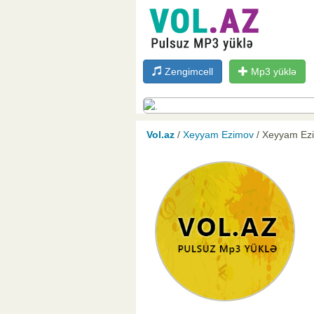
Zengimcell
Mp3 yüklə
Vol.az
/
Xeyyam Ezimov
/ Xeyyam Ezi