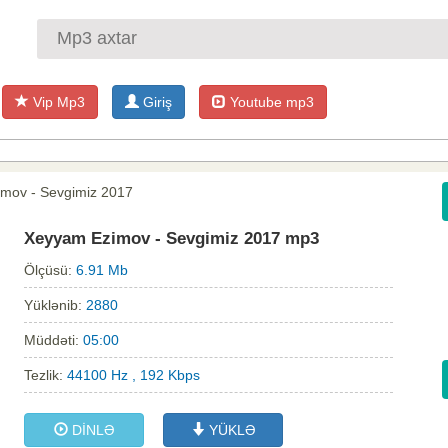
Vip Mp3
Giriş
Youtube mp3
mov - Sevgimiz 2017
Xeyyam Ezimov - Sevgimiz 2017 mp3
Ölçüsü:
6.91 Mb
Yüklənib:
2880
Müddəti:
05:00
Tezlik:
44100 Hz , 192 Kbps
DİNLƏ
YÜKLƏ