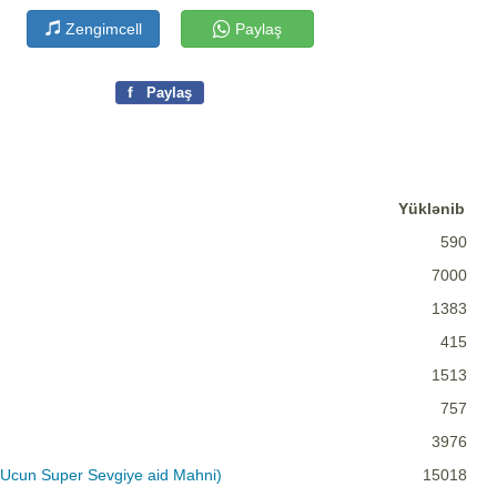
Zengimcell
Paylaş
f
Paylaş
Yüklənib
590
7000
1383
415
1513
757
3976
Ucun Super Sevgiye aid Mahni)
15018