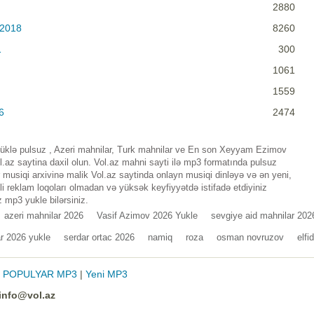
2880
 2018
8260
1
300
1061
1559
6
2474
lə pulsuz , Azeri mahnilar, Turk mahnilar ve En son Xeyyam Ezimov
az saytina daxil olun. Vol.az mahni sayti ilə mp3 formatında pulsuz
musiqi arxivinə malik Vol.az saytinda onlayn musiqi dinləyə və ən yeni,
i reklam loqoları olmadan və yüksək keyfiyyətdə istifadə etdiyiniz
 mp3 yukle bilərsiniz.
azeri mahnilar 2026
Vasif Azimov 2026 Yukle
sevgiye aid mahnilar 202
r 2026 yukle
serdar ortac 2026
namiq
roza
osman novruzov
elfi
|
POPULYAR MP3
|
Yeni MP3
info@vol.az