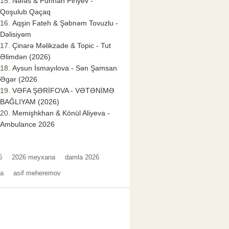
Nəfəs & Punhan Piriyev -
Qoşulub Qaçaq
Aqşin Fateh & Şəbnəm Tovuzlu -
Dəlisiyəm
Çinarə Məlikzade & Topic - Tut
Əlimdən (2026)
Aysun İsmayılova - Sən Şamsan
Əgər (2026
VƏFA ŞƏRİFOVA - VƏTƏNİMƏ
BAĞLIYAM (2026)
Memişhkhan & Könül Aliyeva -
Ambulance 2026
6
2026 meyxana
damla 2026
da
asif meheremov