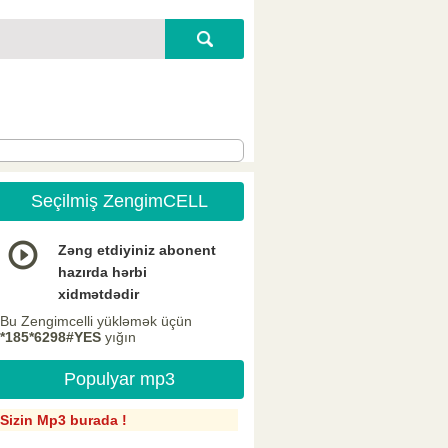
Seçilmiş ZengimCELL
Zəng etdiyiniz abonent
hazırda hərbi
xidmətdədir
Bu Zengimcelli yükləmək üçün
*185*6298#YES
yığın
Populyar mp3
Sizin Mp3 burada !