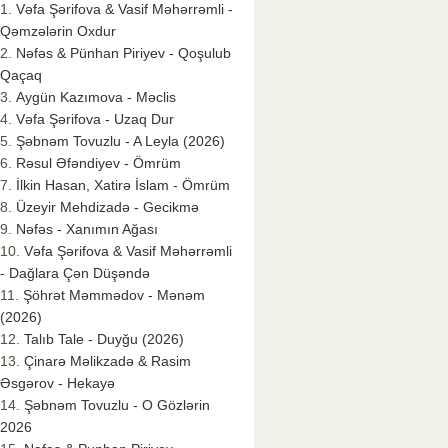
Vəfa Şərifova & Vasif Məhərrəmli -
Qəmzələrin Oxdur
Nəfəs & Pünhan Piriyev - Qoşulub
Qaçaq
Aygün Kazımova - Məclis
Vəfa Şərifova - Uzaq Dur
Şəbnəm Tovuzlu - A Leyla (2026)
Rəsul Əfəndiyev - Ömrüm
İlkin Hasan, Xatirə İslam - Ömrüm
Üzeyir Mehdizadə - Gecikmə
Nəfəs - Xanımın Ağası
Vəfa Şərifova & Vasif Məhərrəmli
- Dağlara Çən Düşəndə
Şöhrət Məmmədov - Mənəm
(2026)
Talıb Tale - Duyğu (2026)
Çinarə Məlikzadə & Rasim
Əsgərov - Hekayə
Şəbnəm Tovuzlu - O Gözlərin
2026