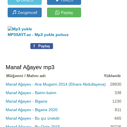
Zengimcell
Paylaş
MP3SAYT.az - Mp3 yukle pulsuz
f
Paylaş
Manaf Ağayev mp3
Müğənni / Mahnı adı
Yüklənib
Manaf Ağayev - Ana Mugami 2014 (Elnare Abdullayeva)
28830
Manaf Ağayev - Balım-balım
338
Manaf Ağayev - Biganə
1230
Manaf Ağayev - Biganə 2020
811
Manaf Ağayev - Bu qız ürəkdir
665
Manaf Ağayev - Bu Qizin 2015
20726