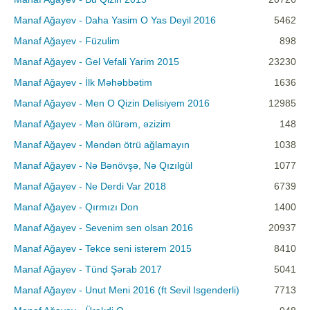
Manaf Ağayev - Daha Yasim O Yas Deyil 2016
5462
Manaf Ağayev - Füzulim
898
Manaf Ağayev - Gel Vefali Yarim 2015
23230
Manaf Ağayev - İlk Məhəbbətim
1636
Manaf Ağayev - Men O Qizin Delisiyem 2016
12985
Manaf Ağayev - Mən ölürəm, əzizim
148
Manaf Ağayev - Məndən ötrü ağlamayın
1038
Manaf Ağayev - Nə Bənövşə, Nə Qızılgül
1077
Manaf Ağayev - Ne Derdi Var 2018
6739
Manaf Ağayev - Qırmızı Don
1400
Manaf Ağayev - Sevenim sen olsan 2016
20937
Manaf Ağayev - Tekce seni isterem 2015
8410
Manaf Ağayev - Tünd Şərab 2017
5041
Manaf Ağayev - Unut Meni 2016 (ft Sevil Isgenderli)
7713