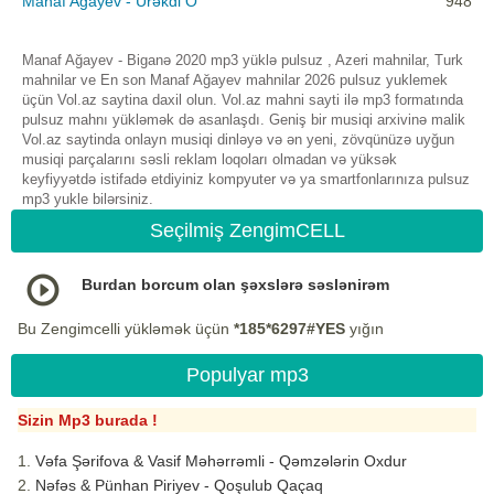
Manaf Ağayev - Ürəkdi O
948
Manaf Ağayev - Biganə 2020 mp3 yüklə pulsuz , Azeri mahnilar, Turk
mahnilar ve En son Manaf Ağayev mahnilar 2026 pulsuz yuklemek
üçün Vol.az saytina daxil olun. Vol.az mahni sayti ilə mp3 formatında
pulsuz mahnı yükləmək də asanlaşdı. Geniş bir musiqi arxivinə malik
Vol.az saytinda onlayn musiqi dinləyə və ən yeni, zövqünüzə uyğun
musiqi parçalarını səsli reklam loqoları olmadan və yüksək
keyfiyyətdə istifadə etdiyiniz kompyuter və ya smartfonlarınıza pulsuz
mp3 yukle bilərsiniz.
Seçilmiş ZengimCELL
Burdan borcum olan şəxslərə səslənirəm
Bu Zengimcelli yükləmək üçün
*185*6297#YES
yığın
Populyar mp3
Sizin Mp3 burada !
Vəfa Şərifova & Vasif Məhərrəmli - Qəmzələrin Oxdur
Nəfəs & Pünhan Piriyev - Qoşulub Qaçaq