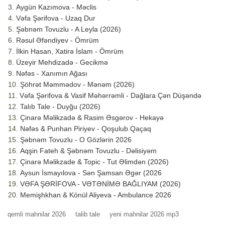
Aygün Kazımova - Məclis
Vəfa Şərifova - Uzaq Dur
Şəbnəm Tovuzlu - A Leyla (2026)
Rəsul Əfəndiyev - Ömrüm
İlkin Hasan, Xatirə İslam - Ömrüm
Üzeyir Mehdizadə - Gecikmə
Nəfəs - Xanımın Ağası
Şöhrət Məmmədov - Mənəm (2026)
Vəfa Şərifova & Vasif Məhərrəmli - Dağlara Çən Düşəndə
Talıb Tale - Duyğu (2026)
Çinarə Məlikzadə & Rasim Əsgərov - Hekayə
Nəfəs & Punhan Piriyev - Qoşulub Qaçaq
Şəbnəm Tovuzlu - O Gözlərin 2026
Aqşin Fateh & Şəbnəm Tovuzlu - Dəlisiyəm
Çinarə Məlikzade & Topic - Tut Əlimdən (2026)
Aysun İsmayılova - Sən Şamsan Əgər (2026
VƏFA ŞƏRİFOVA - VƏTƏNİMƏ BAĞLIYAM (2026)
Memişhkhan & Könül Aliyeva - Ambulance 2026
qemli mahnilar 2026
talib tale
yeni mahnilar 2026 mp3