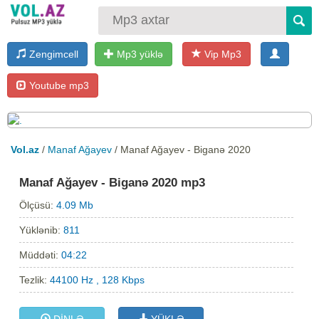
Zengimcell
Mp3 yüklə
Vip Mp3
Youtube mp3
Vol.az
/
Manaf Ağayev
/ Manaf Ağayev - Biganə 2020
Manaf Ağayev - Biganə 2020 mp3
Ölçüsü:
4.09 Mb
Yüklənib:
811
Müddəti:
04:22
Tezlik:
44100 Hz , 128 Kbps
DİNLƏ
YÜKLƏ