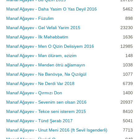
Manaf Ağayev - Daha Yasim O Yas Deyil 2016
5462
Manaf Ağayev - Füzulim
898
Manaf Ağayev - Gel Vefali Yarim 2015
23230
Manaf Ağayev - İlk Məhəbbətim
1636
Manaf Ağayev - Men O Qizin Delisiyem 2016
12985
Manaf Ağayev - Mən ölürəm, əzizim
148
Manaf Ağayev - Məndən ötrü ağlamayın
1038
Manaf Ağayev - Nə Bənövşə, Nə Qızılgül
1077
Manaf Ağayev - Ne Derdi Var 2018
6739
Manaf Ağayev - Qırmızı Don
1400
Manaf Ağayev - Sevenim sen olsan 2016
20937
Manaf Ağayev - Tekce seni isterem 2015
8410
Manaf Ağayev - Tünd Şərab 2017
5041
Manaf Ağayev - Unut Meni 2016 (ft Sevil Isgenderli)
7713