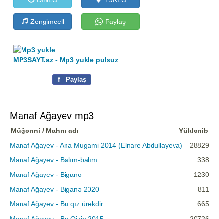
Zengimcell
Paylaş
MP3SAYT.az - Mp3 yukle pulsuz
f
Paylaş
Manaf Ağayev mp3
Müğənni / Mahnı adı
Yüklənib
Manaf Ağayev - Ana Mugami 2014 (Elnare Abdullayeva)
28829
Manaf Ağayev - Balım-balım
338
Manaf Ağayev - Biganə
1230
Manaf Ağayev - Biganə 2020
811
Manaf Ağayev - Bu qız ürəkdir
665
Manaf Ağayev - Bu Qizin 2015
20726