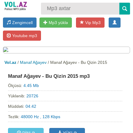
Zengimcell
Mp3 yüklə
Vip Mp3
Youtube mp3
Vol.az
/
Manaf Ağayev
/ Manaf Ağayev - Bu Qizin 2015
Manaf Ağayev - Bu Qizin 2015 mp3
Ölçüsü:
4.45 Mb
Yüklənib:
20726
Müddəti:
04:42
Tezlik:
48000 Hz , 128 Kbps
DİNLƏ
YÜKLƏ