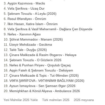
Aygün Kazımova - Məclis
Vəfa Şərifova - Uzaq Dur
Şəbnəm Tovuzlu - A Leyla (2026)
Rəsul Əfəndiyev - Ömrüm
İlkin Hasan, Xatirə İslam - Ömrüm
Vəfa Şərifova & Vasif Məhərrəmli - Dağlara Çən Düşəndə
Nəfəs - Xanımın Ağası
Şöhrət Məmmədov - Mənəm (2026)
Üzeyir Mehdizadə - Gecikmə
Talıb Tale - Duyğu (2026)
Çinarə Məlikzadə & Rasim Əsgərov - Hekayə
Şəbnəm Tovuzlu - O Gözlərin 2026
Nəfəs & Punhan Piriyev - Qoşulub Qaçaq
Aqşin Fateh & Şəbnəm Tovuzlu - Dəlisiyəm
Çinarə Məlikzade & Topic - Tut Əlimdən (2026)
VƏFA ŞƏRİFOVA - VƏTƏNİMƏ BAĞLIYAM (2026)
Aysun İsmayılova - Sən Şamsan Əgər (2026
Memişhkhan & Könül Aliyeva - Ambulance 2026
Yeni Mahnilar 2026 Yukle
Türk mahnıları 2026
2026 meyxana