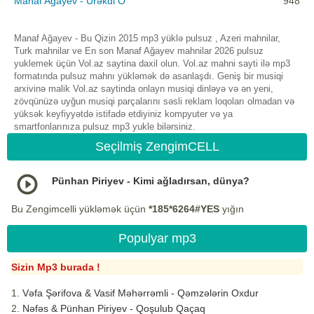
Manaf Ağayev - Ürəkdi O
948
Manaf Ağayev - Bu Qizin 2015 mp3 yüklə pulsuz , Azeri mahnilar,
Turk mahnilar ve En son Manaf Ağayev mahnilar 2026 pulsuz
yuklemek üçün Vol.az saytina daxil olun. Vol.az mahni sayti ilə mp3
formatında pulsuz mahnı yükləmək də asanlaşdı. Geniş bir musiqi
arxivinə malik Vol.az saytinda onlayn musiqi dinləyə və ən yeni,
zövqünüzə uyğun musiqi parçalarını səsli reklam loqoları olmadan və
yüksək keyfiyyətdə istifadə etdiyiniz kompyuter və ya
smartfonlarınıza pulsuz mp3 yukle bilərsiniz.
Seçilmiş ZengimCELL
Pünhan Piriyev - Kimi ağladırsan, dünya?
Bu Zengimcelli yükləmək üçün
*185*6264#YES
yığın
Populyar mp3
Sizin Mp3 burada !
Vəfa Şərifova & Vasif Məhərrəmli - Qəmzələrin Oxdur
Nəfəs & Pünhan Piriyev - Qoşulub Qaçaq