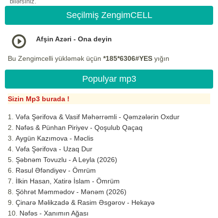
bilərsiniz.
Seçilmiş ZengimCELL
Afşin Azəri - Ona deyin
Bu Zengimcelli yükləmək üçün
*185*6306#YES
yığın
Populyar mp3
Sizin Mp3 burada !
Vəfa Şərifova & Vasif Məhərrəmli - Qəmzələrin Oxdur
Nəfəs & Pünhan Piriyev - Qoşulub Qaçaq
Aygün Kazımova - Məclis
Vəfa Şərifova - Uzaq Dur
Şəbnəm Tovuzlu - A Leyla (2026)
Rəsul Əfəndiyev - Ömrüm
İlkin Hasan, Xatirə İslam - Ömrüm
Şöhrət Məmmədov - Mənəm (2026)
Çinarə Məlikzadə & Rasim Əsgərov - Hekayə
Nəfəs - Xanımın Ağası