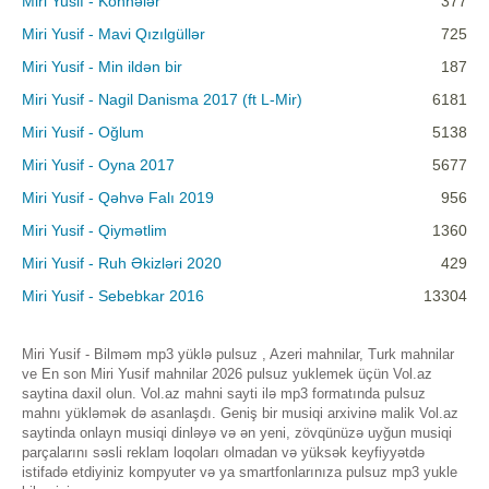
Miri Yusif - Köhnələr
377
Miri Yusif - Mavi Qızılgüllər
725
Miri Yusif - Min ildən bir
187
Miri Yusif - Nagil Danisma 2017 (ft L-Mir)
6181
Miri Yusif - Oğlum
5138
Miri Yusif - Oyna 2017
5677
Miri Yusif - Qəhvə Falı 2019
956
Miri Yusif - Qiymətlim
1360
Miri Yusif - Ruh Əkizləri 2020
429
Miri Yusif - Sebebkar 2016
13304
Miri Yusif - Bilməm mp3 yüklə pulsuz , Azeri mahnilar, Turk mahnilar
ve En son Miri Yusif mahnilar 2026 pulsuz yuklemek üçün Vol.az
saytina daxil olun. Vol.az mahni sayti ilə mp3 formatında pulsuz
mahnı yükləmək də asanlaşdı. Geniş bir musiqi arxivinə malik Vol.az
saytinda onlayn musiqi dinləyə və ən yeni, zövqünüzə uyğun musiqi
parçalarını səsli reklam loqoları olmadan və yüksək keyfiyyətdə
istifadə etdiyiniz kompyuter və ya smartfonlarınıza pulsuz mp3 yukle