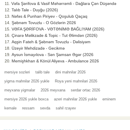
Vəfa Şərifova & Vasif Məhərrəmli - Dağlara Çən Düşəndə
Talıb Tale - Duyğu (2026)
Nəfəs & Punhan Piriyev - Qoşulub Qaçaq
Şəbnəm Tovuzlu - O Gözlərin 2026
VƏFA ŞƏRİFOVA - VƏTƏNİMƏ BAĞLIYAM (2026)
Çinarə Məlikzade & Topic - Tut Əlimdən (2026)
Aqşin Fateh & Şəbnəm Tovuzlu - Dəlisiyəm
Üzeyir Mehdizadə - Gecikmə
Aysun İsmayılova - Sən Şamsan Əgər (2026
Memişhkhan & Könül Aliyeva - Ambulance 2026
mersiye sozleri
talib tale
dini mahnilar 2026
yigma mahnilar 2026 yukle
Roya yeni mahnilari 2026
meyxana yigmalar
2026 meyxana
serdar ortac 2026
mersiye 2026 yukle boxca
azeri mahnilar 2026 yukle
eminem
kemale
ressam
sevda
sahil rzayev