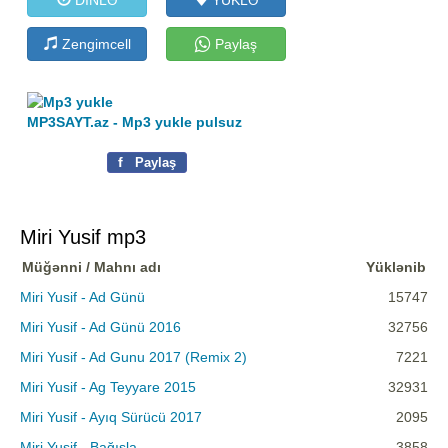
Zengimcell
Paylaş
MP3SAYT.az - Mp3 yukle pulsuz
f
Paylaş
Miri Yusif mp3
Müğənni / Mahnı adı
Yüklənib
Miri Yusif - Ad Günü
15747
Miri Yusif - Ad Günü 2016
32756
Miri Yusif - Ad Gunu 2017 (Remix 2)
7221
Miri Yusif - Ag Teyyare 2015
32931
Miri Yusif - Ayıq Sürücü 2017
2095
Miri Yusif - Bağışla
3858