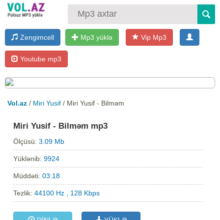
Zengimcell
Mp3 yüklə
Vip Mp3
Youtube mp3
Vol.az
/
Miri Yusif
/ Miri Yusif - Bilməm
Miri Yusif - Bilməm mp3
Ölçüsü:
3.09 Mb
Yüklənib:
9924
Müddəti:
03:18
Tezlik:
44100 Hz , 128 Kbps
DİNLƏ
YÜKLƏ