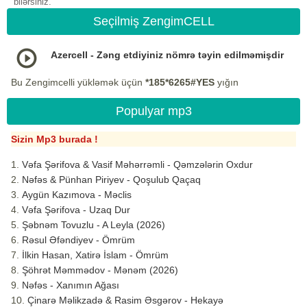
bilərsiniz.
Seçilmiş ZengimCELL
Azercell - Zəng etdiyiniz nömrə təyin edilməmişdir
Bu Zengimcelli yükləmək üçün
*185*6265#YES
yığın
Populyar mp3
Sizin Mp3 burada !
Vəfa Şərifova & Vasif Məhərrəmli - Qəmzələrin Oxdur
Nəfəs & Pünhan Piriyev - Qoşulub Qaçaq
Aygün Kazımova - Məclis
Vəfa Şərifova - Uzaq Dur
Şəbnəm Tovuzlu - A Leyla (2026)
Rəsul Əfəndiyev - Ömrüm
İlkin Hasan, Xatirə İslam - Ömrüm
Şöhrət Məmmədov - Mənəm (2026)
Nəfəs - Xanımın Ağası
Çinarə Məlikzadə & Rasim Əsgərov - Hekayə