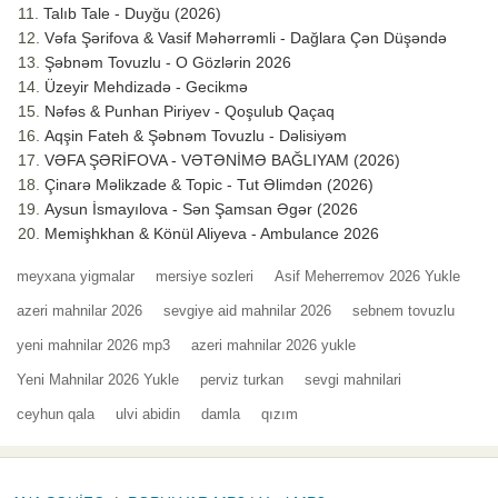
Talıb Tale - Duyğu (2026)
Vəfa Şərifova & Vasif Məhərrəmli - Dağlara Çən Düşəndə
Şəbnəm Tovuzlu - O Gözlərin 2026
Üzeyir Mehdizadə - Gecikmə
Nəfəs & Punhan Piriyev - Qoşulub Qaçaq
Aqşin Fateh & Şəbnəm Tovuzlu - Dəlisiyəm
VƏFA ŞƏRİFOVA - VƏTƏNİMƏ BAĞLIYAM (2026)
Çinarə Məlikzade & Topic - Tut Əlimdən (2026)
Aysun İsmayılova - Sən Şamsan Əgər (2026
Memişhkhan & Könül Aliyeva - Ambulance 2026
meyxana yigmalar
mersiye sozleri
Asif Meherremov 2026 Yukle
azeri mahnilar 2026
sevgiye aid mahnilar 2026
sebnem tovuzlu
yeni mahnilar 2026 mp3
azeri mahnilar 2026 yukle
Yeni Mahnilar 2026 Yukle
perviz turkan
sevgi mahnilari
ceyhun qala
ulvi abidin
damla
qızım