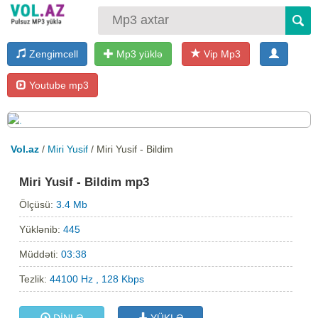
Zengimcell
Mp3 yüklə
Vip Mp3
Youtube mp3
Vol.az
/
Miri Yusif
/ Miri Yusif - Bildim
Miri Yusif - Bildim mp3
Ölçüsü:
3.4 Mb
Yüklənib:
445
Müddəti:
03:38
Tezlik:
44100 Hz , 128 Kbps
DİNLƏ
YÜKLƏ