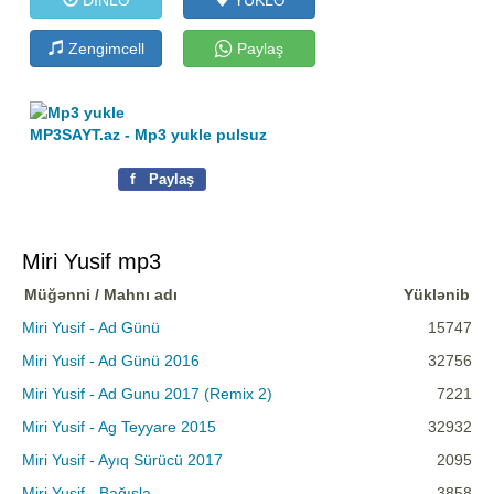
Zengimcell
Paylaş
MP3SAYT.az - Mp3 yukle pulsuz
f
Paylaş
Miri Yusif mp3
Müğənni / Mahnı adı
Yüklənib
Miri Yusif - Ad Günü
15747
Miri Yusif - Ad Günü 2016
32756
Miri Yusif - Ad Gunu 2017 (Remix 2)
7221
Miri Yusif - Ag Teyyare 2015
32932
Miri Yusif - Ayıq Sürücü 2017
2095
Miri Yusif - Bağışla
3858