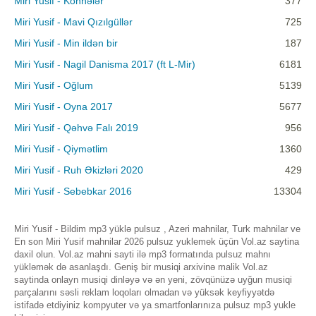
Miri Yusif - Köhnələr
377
Miri Yusif - Mavi Qızılgüllər
725
Miri Yusif - Min ildən bir
187
Miri Yusif - Nagil Danisma 2017 (ft L-Mir)
6181
Miri Yusif - Oğlum
5139
Miri Yusif - Oyna 2017
5677
Miri Yusif - Qəhvə Falı 2019
956
Miri Yusif - Qiymətlim
1360
Miri Yusif - Ruh Əkizləri 2020
429
Miri Yusif - Sebebkar 2016
13304
Miri Yusif - Bildim mp3 yüklə pulsuz , Azeri mahnilar, Turk mahnilar ve
En son Miri Yusif mahnilar 2026 pulsuz yuklemek üçün Vol.az saytina
daxil olun. Vol.az mahni sayti ilə mp3 formatında pulsuz mahnı
yükləmək də asanlaşdı. Geniş bir musiqi arxivinə malik Vol.az
saytinda onlayn musiqi dinləyə və ən yeni, zövqünüzə uyğun musiqi
parçalarını səsli reklam loqoları olmadan və yüksək keyfiyyətdə
istifadə etdiyiniz kompyuter və ya smartfonlarınıza pulsuz mp3 yukle