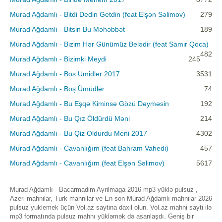
Murad Ağdamlı - Bitdi Dedin Getdin (feat Elşən Səlimov)
279
Murad Ağdamlı - Bitsin Bu Məhəbbət
189
Murad Ağdamlı - Bizim Hər Günümüz Belədir (feat Samir Qoca)
482
Murad Ağdamlı - Bizimki Meydi
245
Murad Ağdamlı - Bos Umidler 2017
3531
Murad Ağdamlı - Boş Ümüdlər
74
Murad Ağdamlı - Bu Eşqə Kiminsə Gözü Dəyməsin
192
Murad Ağdamlı - Bu Qız Öldürdü Məni
214
Murad Ağdamlı - Bu Qiz Oldurdu Meni 2017
4302
Murad Ağdamlı - Cavanlığım (feat Bahram Vahedi)
457
Murad Ağdamlı - Cavanlığım (feat Elşən Səlimov)
5617
Murad Ağdamlı - Bacarmadim Ayrilmaga 2016 mp3 yüklə pulsuz ,
Azeri mahnilar, Turk mahnilar ve En son Murad Ağdamlı mahnilar 2026
pulsuz yuklemek üçün Vol.az saytina daxil olun. Vol.az mahni sayti ilə
mp3 formatında pulsuz mahnı yükləmək də asanlaşdı. Geniş bir