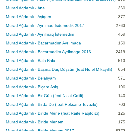
Murad Ağdamlı - Ana
360
Murad Ağdamlı - Aşiqəm
377
Murad Ağdamlı - Ayrilmaq Isdemedik 2017
2763
Murad Ağdamlı - Ayrılmaq İstəmədim
459
Murad Ağdamlı - Bacarmadım Ayrılmağa
150
Murad Ağdamlı - Bacarmadim Ayrilmaga 2016
2419
Murad Ağdamlı - Bala Bala
513
Murad Ağdamlı - Başına Daş Düşsün (feat Nofəl Mikayıllı)
654
Murad Ağdamlı - Bəlalıyam
571
Murad Ağdamlı - Biçarə Aşiq
196
Murad Ağdamlı - Bir Gün (feat Nicat Cəlili)
140
Murad Ağdamlı - Birdə De (feat Rəksanə Tovuzlu)
703
Murad Ağdamlı - Biridə Mənə (feat Raifə Raqifqızı)
125
Murad Ağdamlı - Biridə Mənəm
175
Murad Ağdamlı - Biride Menem 2017
8772