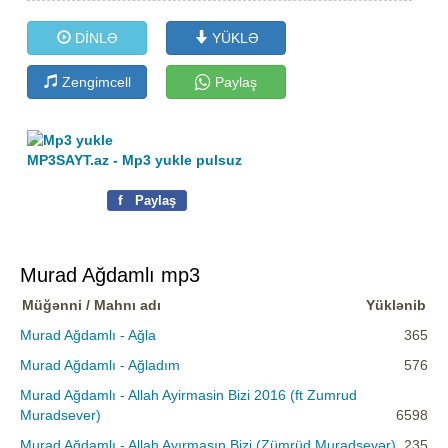
DİNLƏ
YÜKLƏ
Zengimcell
Paylaş
MP3SAYT.az - Mp3 yukle pulsuz
f
Paylaş
Murad Ağdamlı mp3
Müğənni / Mahnı adı
Yüklənib
Murad Ağdamlı - Ağla
365
Murad Ağdamlı - Ağladım
576
Murad Ağdamlı - Allah Ayirmasin Bizi 2016 (ft Zumrud
Muradsever)
6598
Murad Ağdamlı - Allah Ayırmasın Bizi (Zümrüd Muradsevər)
235