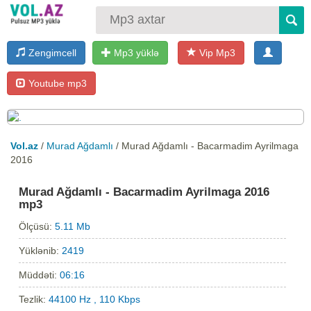
Zengimcell
Mp3 yüklə
Vip Mp3
Youtube mp3
Vol.az
/
Murad Ağdamlı
/ Murad Ağdamlı - Bacarmadim Ayrilmaga
2016
Murad Ağdamlı - Bacarmadim Ayrilmaga 2016
mp3
Ölçüsü:
5.11 Mb
Yüklənib:
2419
Müddəti:
06:16
Tezlik:
44100 Hz , 110 Kbps