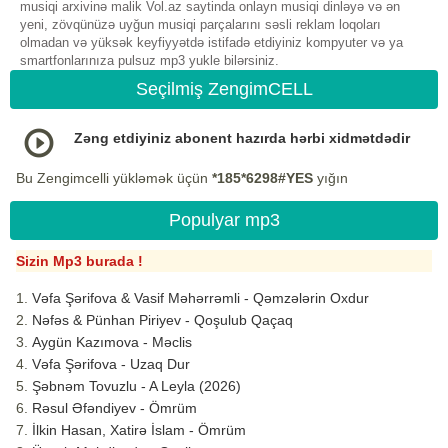
musiqi arxivinə malik Vol.az saytinda onlayn musiqi dinləyə və ən
yeni, zövqünüzə uyğun musiqi parçalarını səsli reklam loqoları
olmadan və yüksək keyfiyyətdə istifadə etdiyiniz kompyuter və ya
smartfonlarınıza pulsuz mp3 yukle bilərsiniz.
Seçilmiş ZengimCELL
Zəng etdiyiniz abonent hazırda hərbi xidmətdədir
Bu Zengimcelli yükləmək üçün
*185*6298#YES
yığın
Populyar mp3
Sizin Mp3 burada !
Vəfa Şərifova & Vasif Məhərrəmli - Qəmzələrin Oxdur
Nəfəs & Pünhan Piriyev - Qoşulub Qaçaq
Aygün Kazımova - Məclis
Vəfa Şərifova - Uzaq Dur
Şəbnəm Tovuzlu - A Leyla (2026)
Rəsul Əfəndiyev - Ömrüm
İlkin Hasan, Xatirə İslam - Ömrüm