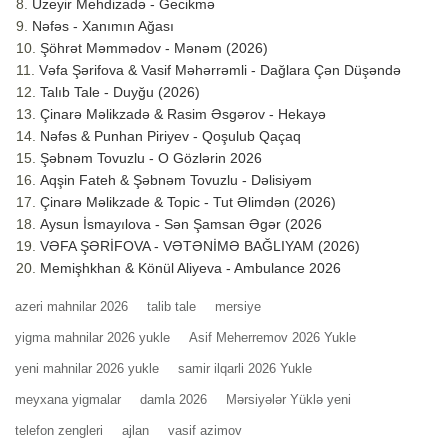
Üzeyir Mehdizadə - Gecikmə
Nəfəs - Xanımın Ağası
Şöhrət Məmmədov - Mənəm (2026)
Vəfa Şərifova & Vasif Məhərrəmli - Dağlara Çən Düşəndə
Talıb Tale - Duyğu (2026)
Çinarə Məlikzadə & Rasim Əsgərov - Hekayə
Nəfəs & Punhan Piriyev - Qoşulub Qaçaq
Şəbnəm Tovuzlu - O Gözlərin 2026
Aqşin Fateh & Şəbnəm Tovuzlu - Dəlisiyəm
Çinarə Məlikzade & Topic - Tut Əlimdən (2026)
Aysun İsmayılova - Sən Şamsan Əgər (2026
VƏFA ŞƏRİFOVA - VƏTƏNİMƏ BAĞLIYAM (2026)
Memişhkhan & Könül Aliyeva - Ambulance 2026
azeri mahnilar 2026
talib tale
mersiye
yigma mahnilar 2026 yukle
Asif Meherremov 2026 Yukle
yeni mahnilar 2026 yukle
samir ilqarli 2026 Yukle
meyxana yigmalar
damla 2026
Mərsiyələr Yüklə yeni
telefon zengleri
ajlan
vasif azimov