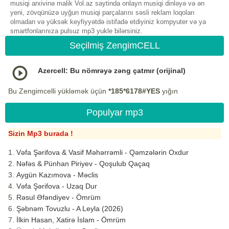
musiqi arxivinə malik Vol.az saytinda onlayn musiqi dinləyə və ən
yeni, zövqünüzə uyğun musiqi parçalarını səsli reklam loqoları
olmadan və yüksək keyfiyyətdə istifadə etdiyiniz kompyuter və ya
smartfonlarınıza pulsuz mp3 yukle bilərsiniz.
Seçilmiş ZengimCELL
Azercell: Bu nömrəyə zəng çatmır (orijinal)
Bu Zengimcelli yükləmək üçün
*185*6178#YES
yığın
Populyar mp3
Sizin Mp3 burada !
Vəfa Şərifova & Vasif Məhərrəmli - Qəmzələrin Oxdur
Nəfəs & Pünhan Piriyev - Qoşulub Qaçaq
Aygün Kazımova - Məclis
Vəfa Şərifova - Uzaq Dur
Rəsul Əfəndiyev - Ömrüm
Şəbnəm Tovuzlu - A Leyla (2026)
İlkin Hasan, Xatirə İslam - Ömrüm