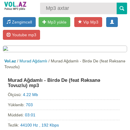
Zengimcell
Mp3 yüklə
Vip Mp3
Youtube mp3
Vol.az
/
Murad Ağdamlı
/ Murad Ağdamlı - Birdə De (feat Rəksanə
Tovuzlu)
Murad Ağdamlı - Birdə De (feat Rəksanə
Tovuzlu) mp3
Ölçüsü:
4.22 Mb
Yüklənib:
703
Müddəti:
03:01
Tezlik:
44100 Hz , 192 Kbps