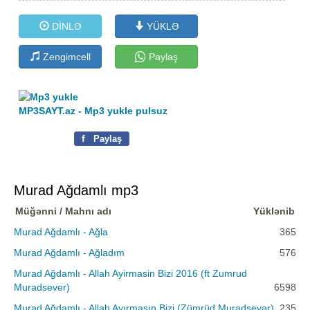
DİNLƏ
YÜKLƏ
Zengimcell
Paylaş
MP3SAYT.az - Mp3 yukle pulsuz
f
Paylaş
Murad Ağdamlı mp3
Müğənni / Mahnı adı
Yüklənib
Murad Ağdamlı - Ağla
365
Murad Ağdamlı - Ağladım
576
Murad Ağdamlı - Allah Ayirmasin Bizi 2016 (ft Zumrud
Muradsever)
6598
Murad Ağdamlı - Allah Ayırmasın Bizi (Zümrüd Muradsevər)
235