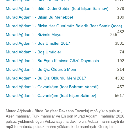
Murad Ağdamlı - Bitdi Dedin Getdin (feat Elşən Səlimov)
279
Murad Ağdamlı - Bitsin Bu Məhəbbət
189
Murad Ağdamlı - Bizim Hər Günümüz Belədir (feat Samir Qoca)
482
Murad Ağdamlı - Bizimki Meydi
245
Murad Ağdamlı - Bos Umidler 2017
3531
Murad Ağdamlı - Boş Ümüdlər
74
Murad Ağdamlı - Bu Eşqə Kiminsə Gözü Dəyməsin
192
Murad Ağdamlı - Bu Qız Öldürdü Məni
214
Murad Ağdamlı - Bu Qiz Oldurdu Meni 2017
4302
Murad Ağdamlı - Cavanlığım (feat Bahram Vahedi)
457
Murad Ağdamlı - Cavanlığım (feat Elşən Səlimov)
5617
Murad Ağdamlı - Birdə De (feat Rəksanə Tovuzlu) mp3 yüklə pulsuz ,
Azeri mahnilar, Turk mahnilar ve En son Murad Ağdamlı mahnilar 2026
pulsuz yuklemek üçün Vol.az saytina daxil olun. Vol.az mahni sayti ilə
mp3 formatında pulsuz mahnı yükləmək də asanlaşdı. Geniş bir