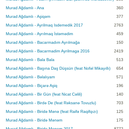
Murad Ağdamlı - Ana
360
Murad Ağdamlı - Aşiqəm
377
Murad Ağdamlı - Ayrilmaq Isdemedik 2017
2763
Murad Ağdamlı - Ayrılmaq İstəmədim
459
Murad Ağdamlı - Bacarmadım Ayrılmağa
150
Murad Ağdamlı - Bacarmadim Ayrilmaga 2016
2419
Murad Ağdamlı - Bala Bala
513
Murad Ağdamlı - Başına Daş Düşsün (feat Nofəl Mikayıllı)
654
Murad Ağdamlı - Bəlalıyam
571
Murad Ağdamlı - Biçarə Aşiq
196
Murad Ağdamlı - Bir Gün (feat Nicat Cəlili)
140
Murad Ağdamlı - Birdə De (feat Rəksanə Tovuzlu)
703
Murad Ağdamlı - Biridə Mənə (feat Raifə Raqifqızı)
125
Murad Ağdamlı - Biridə Mənəm
175
Murad Ağdamlı - Biride Menem 2017
8772