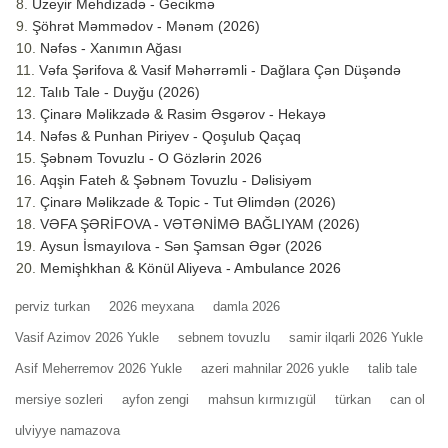
Üzeyir Mehdizadə - Gecikmə
Şöhrət Məmmədov - Mənəm (2026)
Nəfəs - Xanımın Ağası
Vəfa Şərifova & Vasif Məhərrəmli - Dağlara Çən Düşəndə
Talıb Tale - Duyğu (2026)
Çinarə Məlikzadə & Rasim Əsgərov - Hekayə
Nəfəs & Punhan Piriyev - Qoşulub Qaçaq
Şəbnəm Tovuzlu - O Gözlərin 2026
Aqşin Fateh & Şəbnəm Tovuzlu - Dəlisiyəm
Çinarə Məlikzade & Topic - Tut Əlimdən (2026)
VƏFA ŞƏRİFOVA - VƏTƏNİMƏ BAĞLIYAM (2026)
Aysun İsmayılova - Sən Şamsan Əgər (2026
Memişhkhan & Könül Aliyeva - Ambulance 2026
perviz turkan
2026 meyxana
damla 2026
Vasif Azimov 2026 Yukle
sebnem tovuzlu
samir ilqarli 2026 Yukle
Asif Meherremov 2026 Yukle
azeri mahnilar 2026 yukle
talib tale
mersiye sozleri
ayfon zengi
mahsun kırmızıgül
türkan
can ol
ulviyye namazova