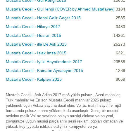
Mustafa Ceceli - Gul Rengi 2015
20681
Mustafa Ceceli - Gul rengi (COVER by Ahmed Mustafayev)
3184
Mustafa Ceceli - Hepsi Gelir Geçer 2015
2585
Mustafa Ceceli - Hikaye 2017
3483
Mustafa Ceceli - Husran 2015
14261
Mustafa Ceceli - ille De Ask 2015
26273
Mustafa Ceceli - Islak İmza 2015
6321
Mustafa Ceceli - Iyi ki Hayatimdasin 2017
23558
Mustafa Ceceli - Kainatın Aynasıyım 2015
1288
Mustafa Ceceli - Kalpten 2015
8069
Mustafa Ceceli - Ask Adina 2017 mp3 yüklə pulsuz , Azeri mahnilar,
Turk mahnilar ve En son Mustafa Ceceli mahnilar 2026 pulsuz
yuklemek üçün Vol.az saytina daxil olun. Vol.az mahni sayti ilə mp3
formatında pulsuz mahnı yükləmək də asanlaşdı. Geniş bir musiqi
arxivinə malik Vol.az saytinda onlayn musiqi dinləyə və ən yeni,
zövqünüzə uyğun musiqi parçalarını səsli reklam loqoları olmadan və
yüksək keyfiyyətdə istifadə etdiyiniz kompyuter və ya