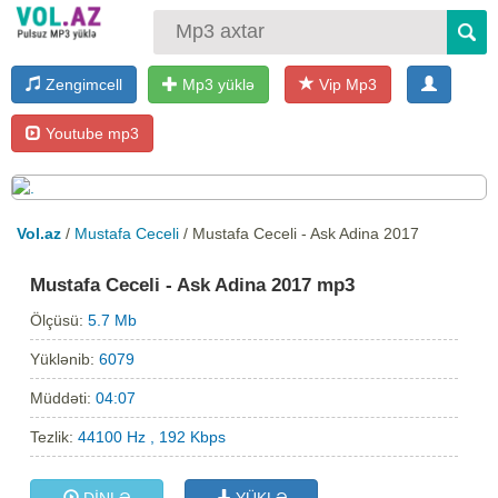
Zengimcell
Mp3 yüklə
Vip Mp3
Youtube mp3
Vol.az
/
Mustafa Ceceli
/ Mustafa Ceceli - Ask Adina 2017
Mustafa Ceceli - Ask Adina 2017 mp3
Ölçüsü:
5.7 Mb
Yüklənib:
6079
Müddəti:
04:07
Tezlik:
44100 Hz , 192 Kbps
DİNLƏ
YÜKLƏ