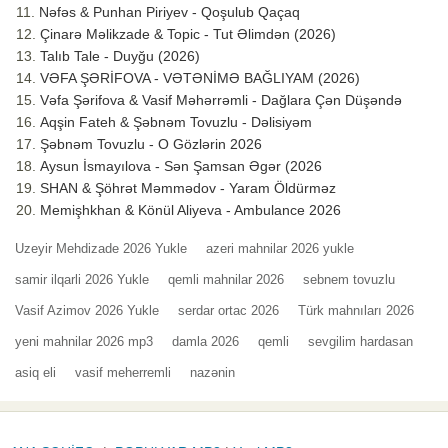
Nəfəs & Punhan Piriyev - Qoşulub Qaçaq
Çinarə Məlikzade & Topic - Tut Əlimdən (2026)
Talıb Tale - Duyğu (2026)
VƏFA ŞƏRİFOVA - VƏTƏNİMƏ BAĞLIYAM (2026)
Vəfa Şərifova & Vasif Məhərrəmli - Dağlara Çən Düşəndə
Aqşin Fateh & Şəbnəm Tovuzlu - Dəlisiyəm
Şəbnəm Tovuzlu - O Gözlərin 2026
Aysun İsmayılova - Sən Şamsan Əgər (2026
SHAN & Şöhrət Məmmədov - Yaram Öldürməz
Memişhkhan & Könül Aliyeva - Ambulance 2026
Uzeyir Mehdizade 2026 Yukle
azeri mahnilar 2026 yukle
samir ilqarli 2026 Yukle
qemli mahnilar 2026
sebnem tovuzlu
Vasif Azimov 2026 Yukle
serdar ortac 2026
Türk mahnıları 2026
yeni mahnilar 2026 mp3
damla 2026
qemli
sevgilim hardasan
asiq eli
vasif meherremli
nazənin