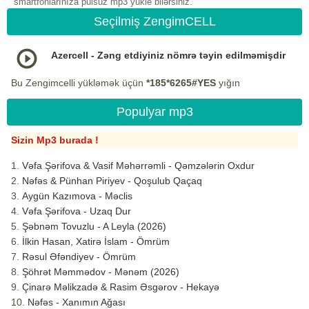
smartfonlarınıza pulsuz mp3 yukle bilərsiniz.
Seçilmiş ZengimCELL
Azercell - Zəng etdiyiniz nömrə təyin edilməmişdir
Bu Zengimcelli yükləmək üçün
*185*6265#YES
yığın
Populyar mp3
Sizin Mp3 burada !
Vəfa Şərifova & Vasif Məhərrəmli - Qəmzələrin Oxdur
Nəfəs & Pünhan Piriyev - Qoşulub Qaçaq
Aygün Kazımova - Məclis
Vəfa Şərifova - Uzaq Dur
Şəbnəm Tovuzlu - A Leyla (2026)
İlkin Hasan, Xatirə İslam - Ömrüm
Rəsul Əfəndiyev - Ömrüm
Şöhrət Məmmədov - Mənəm (2026)
Çinarə Məlikzadə & Rasim Əsgərov - Hekayə
Nəfəs - Xanımın Ağası