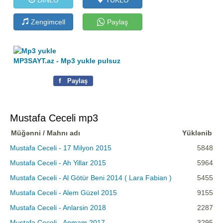
Zengimcell
Paylaş
MP3SAYT.az - Mp3 yukle pulsuz
f
Paylaş
Mustafa Ceceli mp3
Müğənni / Mahnı adı
Yüklənib
Mustafa Ceceli - 17 Milyon 2015
5848
Mustafa Ceceli - Ah Yillar 2015
5964
Mustafa Ceceli - Al Götür Beni 2014 ( Lara Fabian )
5455
Mustafa Ceceli - Alem Güzel 2015
9155
Mustafa Ceceli - Anlarsin 2018
2287
Mustafa Ceceli - Anmam 2017
3295