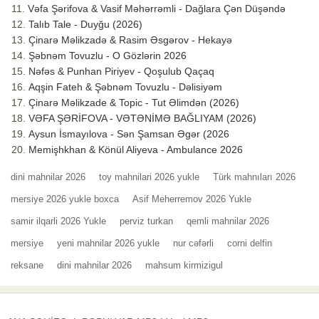
Vəfa Şərifova & Vasif Məhərrəmli - Dağlara Çən Düşəndə
Talıb Tale - Duyğu (2026)
Çinarə Məlikzadə & Rasim Əsgərov - Hekayə
Şəbnəm Tovuzlu - O Gözlərin 2026
Nəfəs & Punhan Piriyev - Qoşulub Qaçaq
Aqşin Fateh & Şəbnəm Tovuzlu - Dəlisiyəm
Çinarə Məlikzade & Topic - Tut Əlimdən (2026)
VƏFA ŞƏRİFOVA - VƏTƏNİMƏ BAĞLIYAM (2026)
Aysun İsmayılova - Sən Şamsan Əgər (2026
Memişhkhan & Könül Aliyeva - Ambulance 2026
dini mahnilar 2026
toy mahnilari 2026 yukle
Türk mahnıları 2026
mersiye 2026 yukle boxca
Asif Meherremov 2026 Yukle
samir ilqarli 2026 Yukle
perviz turkan
qemli mahnilar 2026
mersiye
yeni mahnilar 2026 yukle
nur cəfərli
corni delfin
reksane
dini mahnilar 2026
mahsum kirmizigul