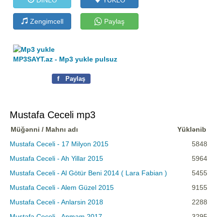
Zengimcell
Paylaş
MP3SAYT.az - Mp3 yukle pulsuz
f
Paylaş
Mustafa Ceceli mp3
Müğənni / Mahnı adı
Yüklənib
Mustafa Ceceli - 17 Milyon 2015
5848
Mustafa Ceceli - Ah Yillar 2015
5964
Mustafa Ceceli - Al Götür Beni 2014 ( Lara Fabian )
5455
Mustafa Ceceli - Alem Güzel 2015
9155
Mustafa Ceceli - Anlarsin 2018
2288
Mustafa Ceceli - Anmam 2017
3295