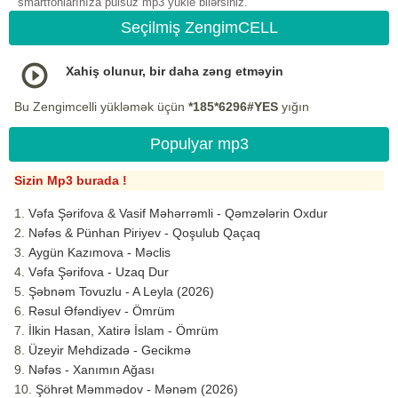
smartfonlarınıza pulsuz mp3 yukle bilərsiniz.
Seçilmiş ZengimCELL
Xahiş olunur, bir daha zəng etməyin
Bu Zengimcelli yükləmək üçün
*185*6296#YES
yığın
Populyar mp3
Sizin Mp3 burada !
Vəfa Şərifova & Vasif Məhərrəmli - Qəmzələrin Oxdur
Nəfəs & Pünhan Piriyev - Qoşulub Qaçaq
Aygün Kazımova - Məclis
Vəfa Şərifova - Uzaq Dur
Şəbnəm Tovuzlu - A Leyla (2026)
Rəsul Əfəndiyev - Ömrüm
İlkin Hasan, Xatirə İslam - Ömrüm
Üzeyir Mehdizadə - Gecikmə
Nəfəs - Xanımın Ağası
Şöhrət Məmmədov - Mənəm (2026)