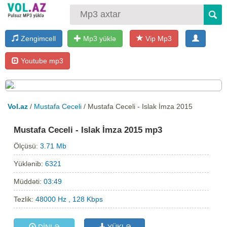
Zengimcell
Mp3 yüklə
Vip Mp3
Youtube mp3
Vol.az
/
Mustafa Ceceli
/ Mustafa Ceceli - Islak İmza 2015
Mustafa Ceceli - Islak İmza 2015 mp3
Ölçüsü:
3.71 Mb
Yüklənib:
6321
Müddəti:
03:49
Tezlik:
48000 Hz , 128 Kbps
DİNLƏ
YÜKLƏ