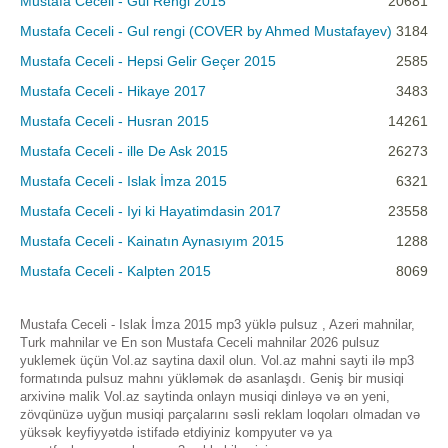
Mustafa Ceceli - Gul Rengi 2015
20681
Mustafa Ceceli - Gul rengi (COVER by Ahmed Mustafayev)
3184
Mustafa Ceceli - Hepsi Gelir Geçer 2015
2585
Mustafa Ceceli - Hikaye 2017
3483
Mustafa Ceceli - Husran 2015
14261
Mustafa Ceceli - ille De Ask 2015
26273
Mustafa Ceceli - Islak İmza 2015
6321
Mustafa Ceceli - Iyi ki Hayatimdasin 2017
23558
Mustafa Ceceli - Kainatın Aynasıyım 2015
1288
Mustafa Ceceli - Kalpten 2015
8069
Mustafa Ceceli - Islak İmza 2015 mp3 yüklə pulsuz , Azeri mahnilar,
Turk mahnilar ve En son Mustafa Ceceli mahnilar 2026 pulsuz
yuklemek üçün Vol.az saytina daxil olun. Vol.az mahni sayti ilə mp3
formatında pulsuz mahnı yükləmək də asanlaşdı. Geniş bir musiqi
arxivinə malik Vol.az saytinda onlayn musiqi dinləyə və ən yeni,
zövqünüzə uyğun musiqi parçalarını səsli reklam loqoları olmadan və
yüksək keyfiyyətdə istifadə etdiyiniz kompyuter və ya