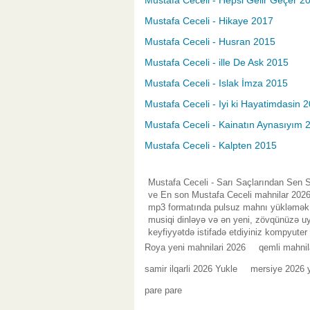
Mustafa Ceceli - Hepsi Gelir Geçer 2
Mustafa Ceceli - Hikaye 2017
Mustafa Ceceli - Husran 2015
Mustafa Ceceli - ille De Ask 2015
Mustafa Ceceli - Islak İmza 2015
Mustafa Ceceli - Iyi ki Hayatimdasin 
Mustafa Ceceli - Kainatın Aynasıyım 
Mustafa Ceceli - Kalpten 2015
Mustafa Ceceli - Sarı Saçlarından Sen S
ve En son Mustafa Ceceli mahnilar 2026 
mp3 formatında pulsuz mahnı yükləmək d
musiqi dinləyə və ən yeni, zövqünüzə uy
keyfiyyətdə istifadə etdiyiniz kompyuter
Roya yeni mahnilari 2026
qemli mahnil
samir ilqarli 2026 Yukle
mersiye 2026 
pare pare