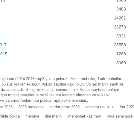
015
2585
3483
14261
26273
6321
2017
23558
2015
1288
8069
uçlusun (2014 2015) mp3 yüklə pulsuz , Azeri mahnilar, Turk mahnilar
pulsuz yuklemek üçün Vol.az saytina daxil olun. Vol.az mahni sayti ilə
ə asanlaşdı. Geniş bir musiqi arxivinə malik Vol.az saytinda onlayn
ğun musiqi parçalarını səsli reklam loqoları olmadan və yüksək
 və ya smartfonlarınıza pulsuz mp3 yukle bilərsiniz.
ar 2026
2026 meyxana
serdar ortac 2026
sebnem tovuzlu
Ifrat 202
yukle boxca
mersiye
dini mahni
mehebbet kazimov
roya sene gore