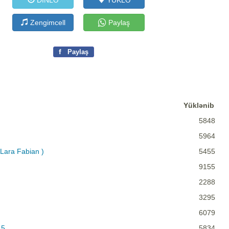
DİNLƏ
YÜKLƏ
Zengimcell
Paylaş
f
Paylaş
Yüklənib
5848
5964
 Lara Fabian )
5455
9155
2288
3295
6079
15
5834