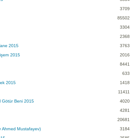
3709
85502
3304
2368
Yane 2015
3763
mişem 2015
2016
8441
633
rek 2015
1418
11411
Al Götür Beni 2015
4020
4281
20681
by Ahmed Mustafayev)
3184