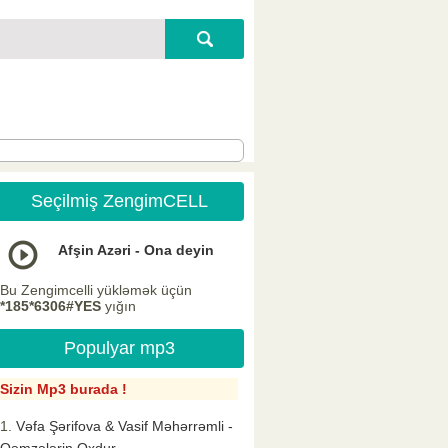
Seçilmiş ZengimCELL
Afşin Azəri - Ona deyin
Bu Zengimcelli yükləmək üçün
*185*6306#YES
yığın
Populyar mp3
Sizin Mp3 burada !
Vəfa Şərifova & Vasif Məhərrəmli -