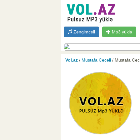
Zengimcell
Mp3 yüklə
Vol.az
/
Mustafa Ceceli
/ Mustafa Cece