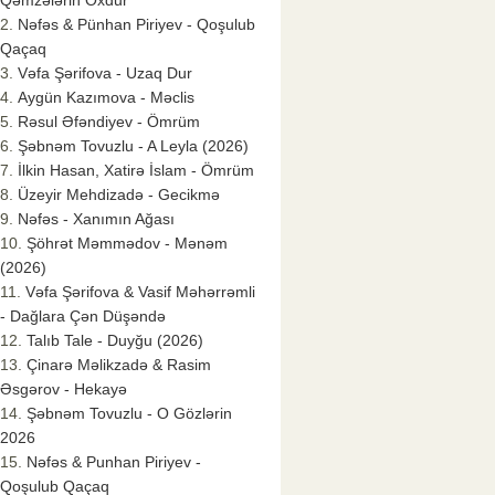
Qəmzələrin Oxdur
Nəfəs & Pünhan Piriyev - Qoşulub
Qaçaq
Vəfa Şərifova - Uzaq Dur
Aygün Kazımova - Məclis
Rəsul Əfəndiyev - Ömrüm
Şəbnəm Tovuzlu - A Leyla (2026)
İlkin Hasan, Xatirə İslam - Ömrüm
Üzeyir Mehdizadə - Gecikmə
Nəfəs - Xanımın Ağası
Şöhrət Məmmədov - Mənəm
(2026)
Vəfa Şərifova & Vasif Məhərrəmli
- Dağlara Çən Düşəndə
Talıb Tale - Duyğu (2026)
Çinarə Məlikzadə & Rasim
Əsgərov - Hekayə
Şəbnəm Tovuzlu - O Gözlərin
2026
Nəfəs & Punhan Piriyev -
Qoşulub Qaçaq