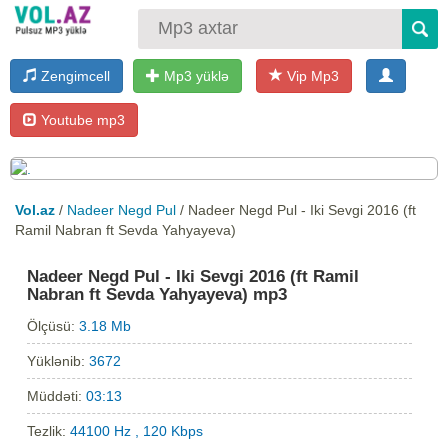
Zengimcell
Mp3 yüklə
Vip Mp3
Youtube mp3
Vol.az
/
Nadeer Negd Pul
/ Nadeer Negd Pul - Iki Sevgi 2016 (ft
Ramil Nabran ft Sevda Yahyayeva)
Nadeer Negd Pul - Iki Sevgi 2016 (ft Ramil
Nabran ft Sevda Yahyayeva) mp3
Ölçüsü:
3.18 Mb
Yüklənib:
3672
Müddəti:
03:13
Tezlik:
44100 Hz , 120 Kbps