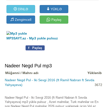
DİNLƏ
YÜKLƏ
Zengimcell
Paylaş
MP3SAYT.az - Mp3 yukle pulsuz
f
Paylaş
Nadeer Negd Pul mp3
Müğənni / Mahnı adı
Yüklənib
Nadeer Negd Pul - Iki Sevgi 2016 (ft Ramil Nabran ft Sevda
Yahyayeva)
3672
Nadeer Negd Pul - Iki Sevgi 2016 (ft Ramil Nabran ft Sevda
Yahyayeva) mp3 yüklə pulsuz , Azeri mahnilar, Turk mahnilar ve En
son Nadeer Negd Pul mahnilar 2026 pulsuz yuklemek üçün Vol.az