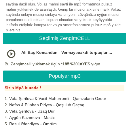
saytina daxil olun. Vol.az mahni sayti ilə mp3 formatında pulsuz
mahnı yükləmək də asanlaşdı. Geniş bir musiqi arxivinə malik Vol.az
saytinda onlayn musiqi dinləyə və ən yeni, zövqünüzə uyğun musiqi
parçalarını səsli reklam loqoları olmadan və yüksək keyfiyyətdə
istifadə etdiyiniz kompyuter və ya smartfonlarınıza pulsuz mp3 yukle
bilərsiniz.
Seçilmiş ZengimCELL
Ali Baş Komandan - Verməyəcəkdi torpaqları...
Bu Zengimcelli yükləmək üçün
*185*6301#YES
yığın
Populyar mp3
Sizin Mp3 burada !
Vəfa Şərifova & Vasif Məhərrəmli - Qəmzələrin Oxdur
Nəfəs & Pünhan Piriyev - Qoşulub Qaçaq
Vəfa Şərifova - Uzaq Dur
Aygün Kazımova - Məclis
Rəsul Əfəndiyev - Ömrüm