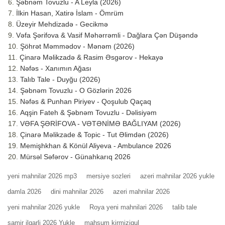
Şəbnəm Tovuzlu - A Leyla (2026)
İlkin Hasan, Xatirə İslam - Ömrüm
Üzeyir Mehdizadə - Gecikmə
Vəfa Şərifova & Vasif Məhərrəmli - Dağlara Çən Düşəndə
Şöhrət Məmmədov - Mənəm (2026)
Çinarə Məlikzadə & Rasim Əsgərov - Hekayə
Nəfəs - Xanımın Ağası
Talıb Tale - Duyğu (2026)
Şəbnəm Tovuzlu - O Gözlərin 2026
Nəfəs & Punhan Piriyev - Qoşulub Qaçaq
Aqşin Fateh & Şəbnəm Tovuzlu - Dəlisiyəm
VƏFA ŞƏRİFOVA - VƏTƏNİMƏ BAĞLIYAM (2026)
Çinarə Məlikzade & Topic - Tut Əlimdən (2026)
Memişhkhan & Könül Aliyeva - Ambulance 2026
Mürsəl Səfərov - Günahkarıq 2026
yeni mahnilar 2026 mp3
mersiye sozleri
azeri mahnilar 2026 yukle
damla 2026
dini mahnilar 2026
azeri mahnilar 2026
yeni mahnilar 2026 yukle
Roya yeni mahnilari 2026
talib tale
samir ilqarli 2026 Yukle
mahsum kirmizigul