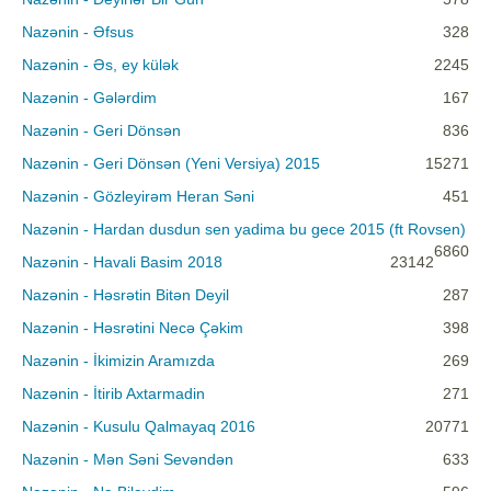
Nazənin - Əfsus
328
Nazənin - Əs, ey külək
2245
Nazənin - Gələrdim
167
Nazənin - Geri Dönsən
836
Nazənin - Geri Dönsən (Yeni Versiya) 2015
15271
Nazənin - Gözleyirəm Heran Səni
451
Nazənin - Hardan dusdun sen yadima bu gece 2015 (ft Rovsen)
6860
Nazənin - Havali Basim 2018
23142
Nazənin - Həsrətin Bitən Deyil
287
Nazənin - Həsrətini Necə Çəkim
398
Nazənin - İkimizin Aramızda
269
Nazənin - İtirib Axtarmadin
271
Nazənin - Kusulu Qalmayaq 2016
20771
Nazənin - Mən Səni Sevəndən
633