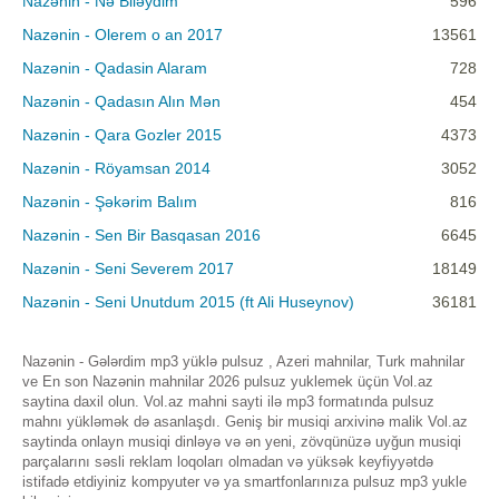
Nazənin - Nə Biləydim
596
Nazənin - Olerem o an 2017
13561
Nazənin - Qadasin Alaram
728
Nazənin - Qadasın Alın Mən
454
Nazənin - Qara Gozler 2015
4373
Nazənin - Röyamsan 2014
3052
Nazənin - Şəkərim Balım
816
Nazənin - Sen Bir Basqasan 2016
6645
Nazənin - Seni Severem 2017
18149
Nazənin - Seni Unutdum 2015 (ft Ali Huseynov)
36181
Nazənin - Gələrdim mp3 yüklə pulsuz , Azeri mahnilar, Turk mahnilar
ve En son Nazənin mahnilar 2026 pulsuz yuklemek üçün Vol.az
saytina daxil olun. Vol.az mahni sayti ilə mp3 formatında pulsuz
mahnı yükləmək də asanlaşdı. Geniş bir musiqi arxivinə malik Vol.az
saytinda onlayn musiqi dinləyə və ən yeni, zövqünüzə uyğun musiqi
parçalarını səsli reklam loqoları olmadan və yüksək keyfiyyətdə
istifadə etdiyiniz kompyuter və ya smartfonlarınıza pulsuz mp3 yukle