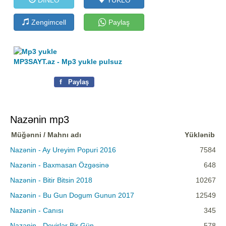
Zengimcell
Paylaş
MP3SAYT.az - Mp3 yukle pulsuz
f
Paylaş
Nazənin mp3
Müğənni / Mahnı adı
Yüklənib
Nazənin - Ay Ureyim Popuri 2016
7584
Nazənin - Baxmasan Özgəsinə
648
Nazənin - Bitir Bitsin 2018
10267
Nazənin - Bu Gun Dogum Gunun 2017
12549
Nazənin - Canısı
345
Nazənin - Deyirlər Bir Gün
578