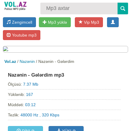
Zengimcell
Mp3 yüklə
Vip Mp3
Youtube mp3
Vol.az
/
Nazənin
/ Nazənin - Gələrdim
Nazənin - Gələrdim mp3
Ölçüsü:
7.37 Mb
Yüklənib:
167
Müddəti:
03:12
Tezlik:
48000 Hz , 320 Kbps
DİNLƏ
YÜKLƏ