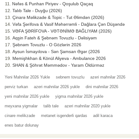
Nəfəs & Punhan Piriyev - Qoşulub Qaçaq
Talıb Tale - Duyğu (2026)
Çinarə Məlikzade & Topic - Tut Əlimdən (2026)
Vəfa Şərifova & Vasif Məhərrəmli - Dağlara Çən Düşəndə
VƏFA ŞƏRİFOVA - VƏTƏNİMƏ BAĞLIYAM (2026)
Aqşin Fateh & Şəbnəm Tovuzlu - Dəlisiyəm
Şəbnəm Tovuzlu - O Gözlərin 2026
Aysun İsmayılova - Sən Şamsan Əgər (2026
Memişhkhan & Könül Aliyeva - Ambulance 2026
SHAN & Şöhrət Məmmədov - Yaram Öldürməz
Yeni Mahnilar 2026 Yukle
sebnem tovuzlu
azeri mahnilar 2026
perviz turkan
azeri mahnilar 2026 yukle
dini mahnilar 2026
yeni mahnilar 2026 yukle
yigma mahnilar 2026 yukle
meyxana yigmalar
talib tale
azeri mahnilar 2020 yukle
cinare melikzade
metanet isgenderli qardas
adil karaca
enes batur dolunay