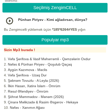
bilərsiniz.
Seçilmiş ZengimCELL
Pünhan Piriyev - Kimi ağladırsan, dünya?
Bu Zengimcelli yükləmək üçün
*185*6264#YES
yığın
Populyar mp3
Sizin Mp3 burada !
Vəfa Şərifova & Vasif Məhərrəmli - Qəmzələrin Oxdur
Nəfəs & Pünhan Piriyev - Qoşulub Qaçaq
Aygün Kazımova - Məclis
Vəfa Şərifova - Uzaq Dur
Şəbnəm Tovuzlu - A Leyla (2026)
İlkin Hasan, Xatirə İslam - Ömrüm
Rəsul Əfəndiyev - Ömrüm
Şöhrət Məmmədov - Mənəm (2026)
Çinarə Məlikzadə & Rasim Əsgərov - Hekayə
Nəfəs - Xanımın Ağası