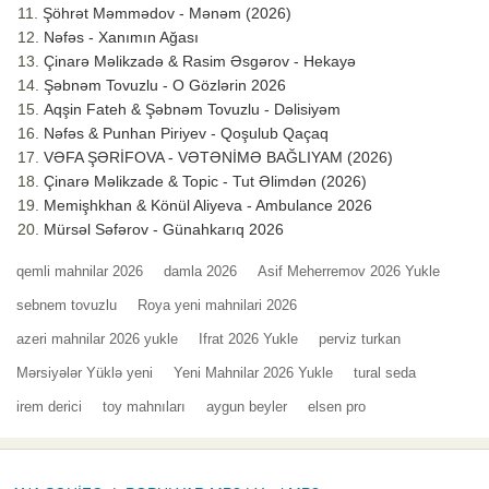
Şöhrət Məmmədov - Mənəm (2026)
Nəfəs - Xanımın Ağası
Çinarə Məlikzadə & Rasim Əsgərov - Hekayə
Şəbnəm Tovuzlu - O Gözlərin 2026
Aqşin Fateh & Şəbnəm Tovuzlu - Dəlisiyəm
Nəfəs & Punhan Piriyev - Qoşulub Qaçaq
VƏFA ŞƏRİFOVA - VƏTƏNİMƏ BAĞLIYAM (2026)
Çinarə Məlikzade & Topic - Tut Əlimdən (2026)
Memişhkhan & Könül Aliyeva - Ambulance 2026
Mürsəl Səfərov - Günahkarıq 2026
qemli mahnilar 2026
damla 2026
Asif Meherremov 2026 Yukle
sebnem tovuzlu
Roya yeni mahnilari 2026
azeri mahnilar 2026 yukle
Ifrat 2026 Yukle
perviz turkan
Mərsiyələr Yüklə yeni
Yeni Mahnilar 2026 Yukle
tural seda
irem derici
toy mahnıları
aygun beyler
elsen pro