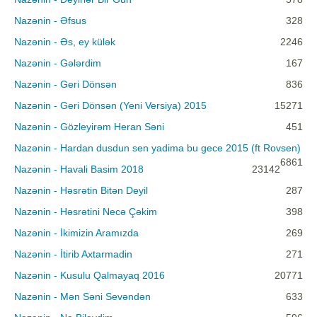
Nazənin - Əfsus
328
Nazənin - Əs, ey külək
2246
Nazənin - Gələrdim
167
Nazənin - Geri Dönsən
836
Nazənin - Geri Dönsən (Yeni Versiya) 2015
15271
Nazənin - Gözleyirəm Heran Səni
451
Nazənin - Hardan dusdun sen yadima bu gece 2015 (ft Rovsen)
6861
Nazənin - Havali Basim 2018
23142
Nazənin - Həsrətin Bitən Deyil
287
Nazənin - Həsrətini Necə Çəkim
398
Nazənin - İkimizin Aramızda
269
Nazənin - İtirib Axtarmadin
271
Nazənin - Kusulu Qalmayaq 2016
20771
Nazənin - Mən Səni Sevəndən
633