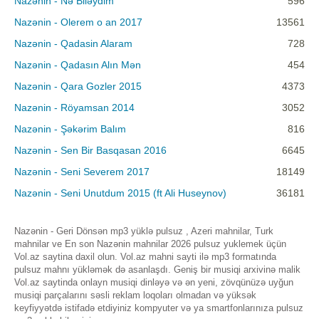
Nazənin - Nə Biləydim
596
Nazənin - Olerem o an 2017
13561
Nazənin - Qadasin Alaram
728
Nazənin - Qadasın Alın Mən
454
Nazənin - Qara Gozler 2015
4373
Nazənin - Röyamsan 2014
3052
Nazənin - Şəkərim Balım
816
Nazənin - Sen Bir Basqasan 2016
6645
Nazənin - Seni Severem 2017
18149
Nazənin - Seni Unutdum 2015 (ft Ali Huseynov)
36181
Nazənin - Geri Dönsən mp3 yüklə pulsuz , Azeri mahnilar, Turk
mahnilar ve En son Nazənin mahnilar 2026 pulsuz yuklemek üçün
Vol.az saytina daxil olun. Vol.az mahni sayti ilə mp3 formatında
pulsuz mahnı yükləmək də asanlaşdı. Geniş bir musiqi arxivinə malik
Vol.az saytinda onlayn musiqi dinləyə və ən yeni, zövqünüzə uyğun
musiqi parçalarını səsli reklam loqoları olmadan və yüksək
keyfiyyətdə istifadə etdiyiniz kompyuter və ya smartfonlarınıza pulsuz