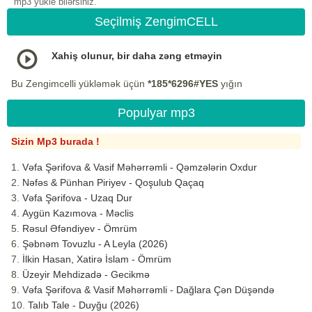
mp3 yukle bilərsiniz.
Seçilmiş ZengimCELL
Xahiş olunur, bir daha zəng etməyin
Bu Zengimcelli yükləmək üçün
*185*6296#YES
yığın
Populyar mp3
Sizin Mp3 burada !
Vəfa Şərifova & Vasif Məhərrəmli - Qəmzələrin Oxdur
Nəfəs & Pünhan Piriyev - Qoşulub Qaçaq
Vəfa Şərifova - Uzaq Dur
Aygün Kazımova - Məclis
Rəsul Əfəndiyev - Ömrüm
Şəbnəm Tovuzlu - A Leyla (2026)
İlkin Hasan, Xatirə İslam - Ömrüm
Üzeyir Mehdizadə - Gecikmə
Vəfa Şərifova & Vasif Məhərrəmli - Dağlara Çən Düşəndə
Talıb Tale - Duyğu (2026)