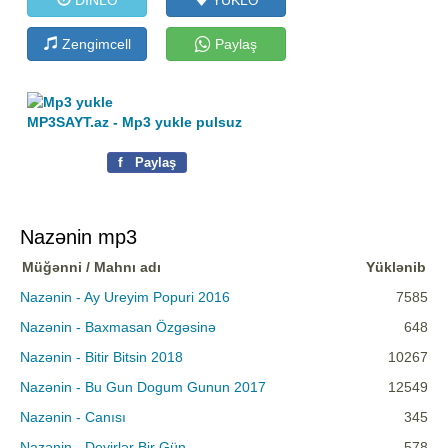
Zengimcell
Paylaş
MP3SAYT.az - Mp3 yukle pulsuz
f
Paylaş
Nazənin mp3
Müğənni / Mahnı adı
Yüklənib
Nazənin - Ay Ureyim Popuri 2016
7585
Nazənin - Baxmasan Özgəsinə
648
Nazənin - Bitir Bitsin 2018
10267
Nazənin - Bu Gun Dogum Gunun 2017
12549
Nazənin - Canısı
345
Nazənin - Deyirlər Bir Gün
578