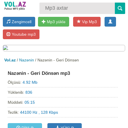
Zengimcell
Mp3 yüklə
Vip Mp3
Youtube mp3
Vol.az
/
Nazənin
/ Nazənin - Geri Dönsən
Nazənin - Geri Dönsən mp3
Ölçüsü:
4.92 Mb
Yüklənib:
836
Müddəti:
05:15
Tezlik:
44100 Hz , 128 Kbps
DİNLƏ
YÜKLƏ