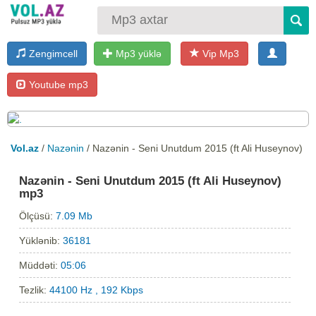
Zengimcell
Mp3 yüklə
Vip Mp3
Youtube mp3
Vol.az
/
Nazənin
/ Nazənin - Seni Unutdum 2015 (ft Ali Huseynov)
Nazənin - Seni Unutdum 2015 (ft Ali Huseynov)
mp3
Ölçüsü:
7.09 Mb
Yüklənib:
36181
Müddəti:
05:06
Tezlik:
44100 Hz , 192 Kbps