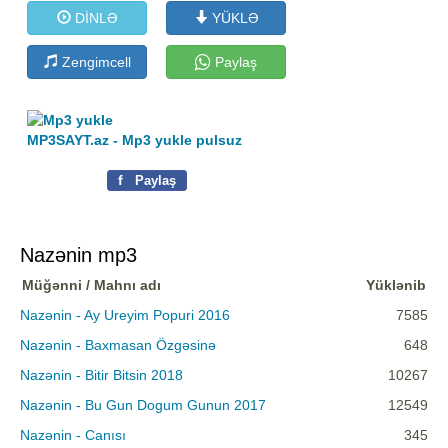
DİNLƏ
YÜKLƏ
Zengimcell
Paylaş
MP3SAYT.az - Mp3 yukle pulsuz
f
Paylaş
Nazənin mp3
Müğənni / Mahnı adı
Yüklənib
Nazənin - Ay Ureyim Popuri 2016
7585
Nazənin - Baxmasan Özgəsinə
648
Nazənin - Bitir Bitsin 2018
10267
Nazənin - Bu Gun Dogum Gunun 2017
12549
Nazənin - Canısı
345