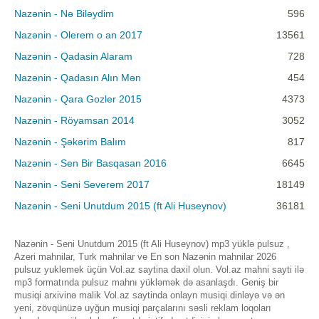
Nazənin - Nə Biləydim
596
Nazənin - Olerem o an 2017
13561
Nazənin - Qadasin Alaram
728
Nazənin - Qadasın Alın Mən
454
Nazənin - Qara Gozler 2015
4373
Nazənin - Röyamsan 2014
3052
Nazənin - Şəkərim Balım
817
Nazənin - Sen Bir Basqasan 2016
6645
Nazənin - Seni Severem 2017
18149
Nazənin - Seni Unutdum 2015 (ft Ali Huseynov)
36181
Nazənin - Seni Unutdum 2015 (ft Ali Huseynov) mp3 yüklə pulsuz ,
Azeri mahnilar, Turk mahnilar ve En son Nazənin mahnilar 2026
pulsuz yuklemek üçün Vol.az saytina daxil olun. Vol.az mahni sayti ilə
mp3 formatında pulsuz mahnı yükləmək də asanlaşdı. Geniş bir
musiqi arxivinə malik Vol.az saytinda onlayn musiqi dinləyə və ən
yeni, zövqünüzə uyğun musiqi parçalarını səsli reklam loqoları