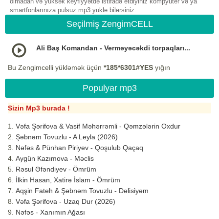
olmadan və yüksək keyfiyyətdə istifadə etdiyiniz kompyuter və ya
smartfonlarınıza pulsuz mp3 yukle bilərsiniz.
Seçilmiş ZengimCELL
Ali Baş Komandan - Verməyəcəkdi torpaqları...
Bu Zengimcelli yükləmək üçün
*185*6301#YES
yığın
Populyar mp3
Sizin Mp3 burada !
Vəfa Şərifova & Vasif Məhərrəmli - Qəmzələrin Oxdur
Şəbnəm Tovuzlu - A Leyla (2026)
Nəfəs & Pünhan Piriyev - Qoşulub Qaçaq
Aygün Kazımova - Məclis
Rəsul Əfəndiyev - Ömrüm
İlkin Hasan, Xatirə İslam - Ömrüm
Aqşin Fateh & Şəbnəm Tovuzlu - Dəlisiyəm
Vəfa Şərifova - Uzaq Dur (2026)
Nəfəs - Xanımın Ağası