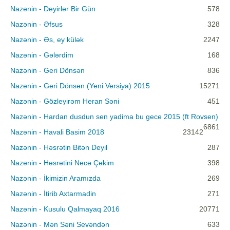
Nazənin - Deyirlər Bir Gün
578
Nazənin - Əfsus
328
Nazənin - Əs, ey külək
2247
Nazənin - Gələrdim
168
Nazənin - Geri Dönsən
836
Nazənin - Geri Dönsən (Yeni Versiya) 2015
15271
Nazənin - Gözleyirəm Heran Səni
451
Nazənin - Hardan dusdun sen yadima bu gece 2015 (ft Rovsen)
6861
Nazənin - Havali Basim 2018
23142
Nazənin - Həsrətin Bitən Deyil
287
Nazənin - Həsrətini Necə Çəkim
398
Nazənin - İkimizin Aramızda
269
Nazənin - İtirib Axtarmadin
271
Nazənin - Kusulu Qalmayaq 2016
20771
Nazənin - Mən Səni Sevəndən
633