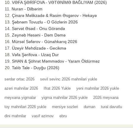
VƏFA ŞƏRİFOVA - VƏTƏNİMƏ BAĞLIYAM (2026)
Nuran - Dilbərim
Çinarə Məlikzadə & Rasim Əsgərov - Hekayə
Şəbnəm Tovuzlu - O Gözlərin 2026
Sərvət Əsəd - Onu Görəndə
Zeynəb Həsəni - Dəm Dəmə
Mürsəl Səfərov - Günahkarıq 2026
Üzeyir Mehdizadə - Gecikmə
Vəfa Şərifova - Uzaq Dur
SHAN & Şöhrət Məmmədov - Yaram Öldürməz
Talıb Tale - Duyğu (2026)
serdar ortac 2026
sevil sevinc 2026 mahnilari yukle
azeri mahnilar 2026
Ifrat 2026 Yukle
yeni mahnilar 2026 yukle
meyxana yigmalar
yigma mahnilar 2026 yukle
2026 meyxana
toy mahnilari 2026 yukle
mersiye sozleri
duman
tural davutlu
dini mahnilar
vasif əzimov
ebru