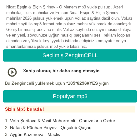
Nicat Eşqin & Elçin Şirinov - O Mənəm mp3 yüklə pulsuz , Azeri
mahnilar, Turk mahnilar ve En son Nicat Eşqin & Elçin Şirinov
mahnilar 2026 pulsuz yuklemek üçün Vol.az saytina daxil olun. Vol.az
mahni sayti ilə mp3 formatında pulsuz mahnı yükləmək də asanlaşdı.
Geniş bir musiqi arxivinə malik Vol.az saytinda onlayn musiqi dinləyə
və ən yeni, zövqünüzə uyğun musiqi parçalarını səsli reklam loqoları
olmadan və yüksək keyfiyyətdə istifadə etdiyiniz kompyuter və ya
smartfonlarınıza pulsuz mp3 yukle bilərsiniz.
Seçilmiş ZengimCELL
Xahiş olunur, bir daha zəng etməyin
Bu Zengimcelli yükləmək üçün
*185*6296#YES
yığın
Populyar mp3
Sizin Mp3 burada !
Vəfa Şərifova & Vasif Məhərrəmli - Qəmzələrin Oxdur
Nəfəs & Pünhan Piriyev - Qoşulub Qaçaq
Aygün Kazımova - Məclis