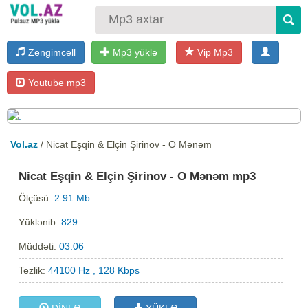
Zengimcell
Mp3 yüklə
Vip Mp3
Youtube mp3
Vol.az
/ Nicat Eşqin & Elçin Şirinov - O Mənəm
Nicat Eşqin & Elçin Şirinov - O Mənəm mp3
Ölçüsü:
2.91 Mb
Yüklənib:
829
Müddəti:
03:06
Tezlik:
44100 Hz , 128 Kbps
DİNLƏ
YÜKLƏ