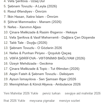
Vəfa Şərifova - Uzaq Dur
Şəbnəm Tovuzlu - A Leyla (2026)
Rəsul Əfəndiyev - Ömrüm
İlkin Hasan, Xatirə İslam - Ömrüm
Şöhrət Məmmədov - Mənəm (2026)
Nəfəs - Xanımın Ağası
Çinarə Məlikzadə & Rasim Əsgərov - Hekayə
Vəfa Şərifova & Vasif Məhərrəmli - Dağlara Çən Düşəndə
Talıb Tale - Duyğu (2026)
Şəbnəm Tovuzlu - O Gözlərin 2026
Nəfəs & Punhan Piriyev - Qoşulub Qaçaq
VƏFA ŞƏRİFOVA - VƏTƏNİMƏ BAĞLIYAM (2026)
Üzeyir Mehdizadə - Gecikmə
Çinarə Məlikzade & Topic - Tut Əlimdən (2026)
Aqşin Fateh & Şəbnəm Tovuzlu - Dəlisiyəm
Aysun İsmayılova - Sən Şamsan Əgər (2026
Memişhkhan & Könül Aliyeva - Ambulance 2026
Yeni Mahnilar 2026 Yukle
perviz turkan
sevgiye aid mahnilar 2026
Ifrat 2026 Yukle
meyxana yigmalar
mersiye sozleri