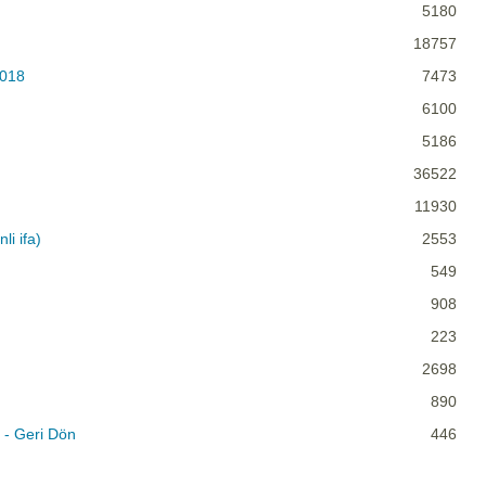
5180
18757
2018
7473
6100
5186
36522
11930
i ifa)
2553
549
908
223
2698
890
 - Geri Dön
446