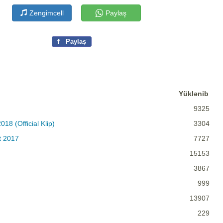
Zengimcell
Paylaş
f
Paylaş
Yüklənib
9325
8 (Official Klip)
3304
t 2017
7727
15153
3867
999
13907
229