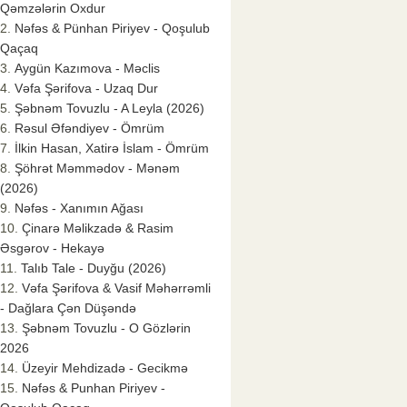
Qəmzələrin Oxdur
Nəfəs & Pünhan Piriyev - Qoşulub
Qaçaq
Aygün Kazımova - Məclis
Vəfa Şərifova - Uzaq Dur
Şəbnəm Tovuzlu - A Leyla (2026)
Rəsul Əfəndiyev - Ömrüm
İlkin Hasan, Xatirə İslam - Ömrüm
Şöhrət Məmmədov - Mənəm
(2026)
Nəfəs - Xanımın Ağası
Çinarə Məlikzadə & Rasim
Əsgərov - Hekayə
Talıb Tale - Duyğu (2026)
Vəfa Şərifova & Vasif Məhərrəmli
- Dağlara Çən Düşəndə
Şəbnəm Tovuzlu - O Gözlərin
2026
Üzeyir Mehdizadə - Gecikmə
Nəfəs & Punhan Piriyev -