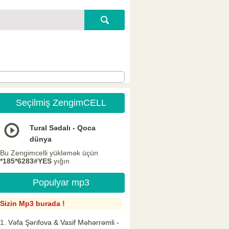
Seçilmiş ZengimCELL
Tural Sədalı - Qoca
dünya
Bu Zengimcelli yükləmək üçün
*185*6283#YES
yığın
Populyar mp3
Sizin Mp3 burada !
Vəfa Şərifova & Vasif Məhərrəmli -