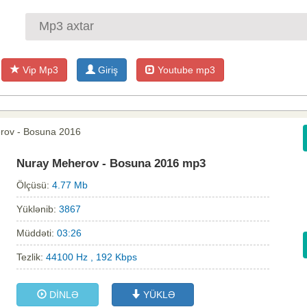
Vip Mp3
Giriş
Youtube mp3
rov - Bosuna 2016
Nuray Meherov - Bosuna 2016 mp3
Ölçüsü:
4.77 Mb
Yüklənib:
3867
Müddəti:
03:26
Tezlik:
44100 Hz , 192 Kbps
DİNLƏ
YÜKLƏ