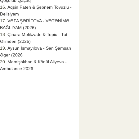
Qoşulub Qaçaq
Aqşin Fateh & Şəbnəm Tovuzlu -
Dəlisiyəm
VƏFA ŞƏRİFOVA - VƏTƏNİMƏ
BAĞLIYAM (2026)
Çinarə Məlikzade & Topic - Tut
Əlimdən (2026)
Aysun İsmayılova - Sən Şamsan
Əgər (2026
Memişhkhan & Könül Aliyeva -
Ambulance 2026