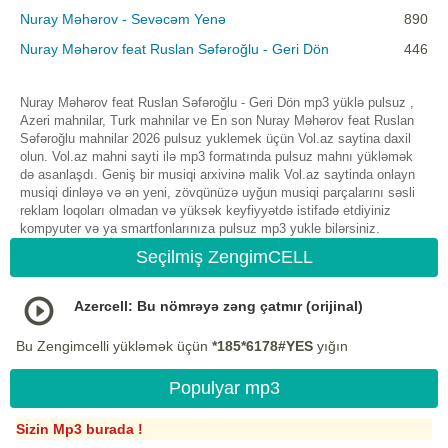
Nuray Məhərov - Sevəcəm Yenə
890
Nuray Məhərov feat Ruslan Səfəroğlu - Geri Dön
446
Nuray Məhərov feat Ruslan Səfəroğlu - Geri Dön mp3 yüklə pulsuz ,
Azeri mahnilar, Turk mahnilar ve En son Nuray Məhərov feat Ruslan
Səfəroğlu mahnilar 2026 pulsuz yuklemek üçün Vol.az saytina daxil
olun. Vol.az mahni sayti ilə mp3 formatında pulsuz mahnı yükləmək
də asanlaşdı. Geniş bir musiqi arxivinə malik Vol.az saytinda onlayn
musiqi dinləyə və ən yeni, zövqünüzə uyğun musiqi parçalarını səsli
reklam loqoları olmadan və yüksək keyfiyyətdə istifadə etdiyiniz
kompyuter və ya smartfonlarınıza pulsuz mp3 yukle bilərsiniz.
Seçilmiş ZengimCELL
Azercell: Bu nömrəyə zəng çatmır (orijinal)
Bu Zengimcelli yükləmək üçün
*185*6178#YES
yığın
Populyar mp3
Sizin Mp3 burada !