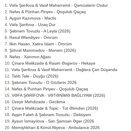
Vəfa Şərifova & Vasif Məhərrəmli - Qəmzələrin Oxdur
Nəfəs & Pünhan Piriyev - Qoşulub Qaçaq
Aygün Kazımova - Məclis
Vəfa Şərifova - Uzaq Dur
Şəbnəm Tovuzlu - A Leyla (2026)
Rəsul Əfəndiyev - Ömrüm
İlkin Hasan, Xatirə İslam - Ömrüm
Şöhrət Məmmədov - Mənəm (2026)
Nəfəs - Xanımın Ağası
Çinarə Məlikzadə & Rasim Əsgərov - Hekayə
Vəfa Şərifova & Vasif Məhərrəmli - Dağlara Çən Düşəndə
Talıb Tale - Duyğu (2026)
Şəbnəm Tovuzlu - O Gözlərin 2026
Nəfəs & Punhan Piriyev - Qoşulub Qaçaq
VƏFA ŞƏRİFOVA - VƏTƏNİMƏ BAĞLIYAM (2026)
Üzeyir Mehdizadə - Gecikmə
Çinarə Məlikzade & Topic - Tut Əlimdən (2026)
Aqşin Fateh & Şəbnəm Tovuzlu - Dəlisiyəm
Aysun İsmayılova - Sən Şamsan Əgər (2026
Memişhkhan & Könül Aliyeva - Ambulance 2026