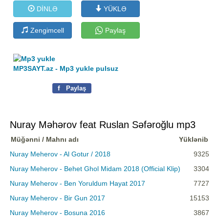
DİNLƏ
YÜKLƏ
Zengimcell
Paylaş
MP3SAYT.az - Mp3 yukle pulsuz
f
Paylaş
Nuray Məhərov feat Ruslan Səfəroğlu mp3
Müğənni / Mahnı adı
Yüklənib
Nuray Meherov - Al Gotur / 2018
9325
Nuray Meherov - Behet Ghol Midam 2018 (Official Klip)
3304
Nuray Meherov - Ben Yoruldum Hayat 2017
7727
Nuray Meherov - Bir Gun 2017
15153
Nuray Meherov - Bosuna 2016
3867