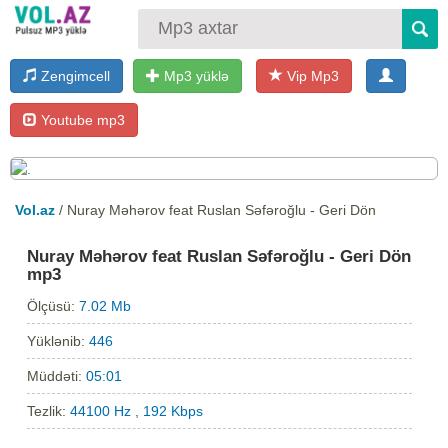
Zengimcell
Mp3 yüklə
Vip Mp3
Youtube mp3
Vol.az
/ Nuray Məhərov feat Ruslan Səfəroğlu - Geri Dön
Nuray Məhərov feat Ruslan Səfəroğlu - Geri Dön
mp3
Ölçüsü:
7.02 Mb
Yüklənib:
446
Müddəti:
05:01
Tezlik:
44100 Hz , 192 Kbps