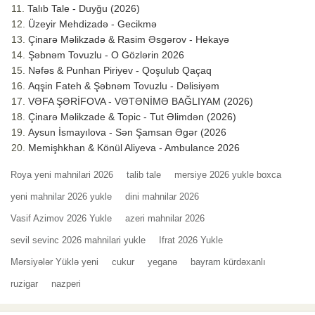
Talıb Tale - Duyğu (2026)
Üzeyir Mehdizadə - Gecikmə
Çinarə Məlikzadə & Rasim Əsgərov - Hekayə
Şəbnəm Tovuzlu - O Gözlərin 2026
Nəfəs & Punhan Piriyev - Qoşulub Qaçaq
Aqşin Fateh & Şəbnəm Tovuzlu - Dəlisiyəm
VƏFA ŞƏRİFOVA - VƏTƏNİMƏ BAĞLIYAM (2026)
Çinarə Məlikzade & Topic - Tut Əlimdən (2026)
Aysun İsmayılova - Sən Şamsan Əgər (2026
Memişhkhan & Könül Aliyeva - Ambulance 2026
Roya yeni mahnilari 2026
talib tale
mersiye 2026 yukle boxca
yeni mahnilar 2026 yukle
dini mahnilar 2026
Vasif Azimov 2026 Yukle
azeri mahnilar 2026
sevil sevinc 2026 mahnilari yukle
Ifrat 2026 Yukle
Mərsiyələr Yüklə yeni
cukur
yeganə
bayram kürdəxanlı
ruzigar
nazperi