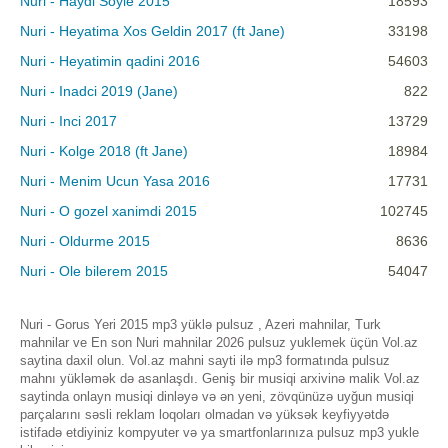
Nuri - Haydi Soyle 2015
18593
Nuri - Heyatima Xos Geldin 2017 (ft Jane)
33198
Nuri - Heyatimin qadini 2016
54603
Nuri - Inadci 2019 (Jane)
822
Nuri - Inci 2017
13729
Nuri - Kolge 2018 (ft Jane)
18984
Nuri - Menim Ucun Yasa 2016
17731
Nuri - O gozel xanimdi 2015
102745
Nuri - Oldurme 2015
8636
Nuri - Ole bilerem 2015
54047
Nuri - Gorus Yeri 2015 mp3 yüklə pulsuz , Azeri mahnilar, Turk
mahnilar ve En son Nuri mahnilar 2026 pulsuz yuklemek üçün Vol.az
saytina daxil olun. Vol.az mahni sayti ilə mp3 formatında pulsuz
mahnı yükləmək də asanlaşdı. Geniş bir musiqi arxivinə malik Vol.az
saytinda onlayn musiqi dinləyə və ən yeni, zövqünüzə uyğun musiqi
parçalarını səsli reklam loqoları olmadan və yüksək keyfiyyətdə
istifadə etdiyiniz kompyuter və ya smartfonlarınıza pulsuz mp3 yukle