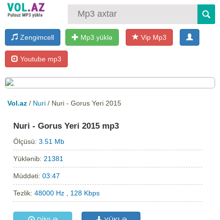
Zengimcell
Mp3 yüklə
Vip Mp3
Youtube mp3
Vol.az
/
Nuri
/ Nuri - Gorus Yeri 2015
Nuri - Gorus Yeri 2015 mp3
Ölçüsü:
3.51 Mb
Yüklənib:
21381
Müddəti:
03:47
Tezlik:
48000 Hz , 128 Kbps
DİNLƏ
YÜKLƏ