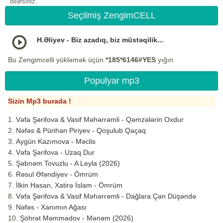
bilərsiniz.
Seçilmiş ZengimCELL
H.Əliyev - Biz azadıq, biz müstəqilik...
Bu Zengimcelli yükləmək üçün
*185*6146#YES
yığın
Populyar mp3
Sizin Mp3 burada !
Vəfa Şərifova & Vasif Məhərrəmli - Qəmzələrin Oxdur
Nəfəs & Pünhan Piriyev - Qoşulub Qaçaq
Aygün Kazımova - Məclis
Vəfa Şərifova - Uzaq Dur
Şəbnəm Tovuzlu - A Leyla (2026)
Rəsul Əfəndiyev - Ömrüm
İlkin Hasan, Xatirə İslam - Ömrüm
Vəfa Şərifova & Vasif Məhərrəmli - Dağlara Çən Düşəndə
Nəfəs - Xanımın Ağası
Şöhrət Məmmədov - Mənəm (2026)