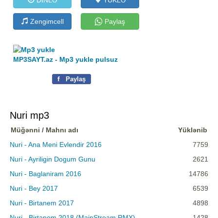
Zengimcell
Paylaş
MP3SAYT.az - Mp3 yukle pulsuz
f
Paylaş
Nuri mp3
Müğənni / Mahnı adı
Yüklənib
Nuri - Ana Meni Evlendir 2016
7759
Nuri - Ayriligin Dogum Gunu
2621
Nuri - Baglaniram 2016
14786
Nuri - Bey 2017
6539
Nuri - Birtanem 2017
4898
Nuri - Birtanem 2018 (MainStream RMX)
1428