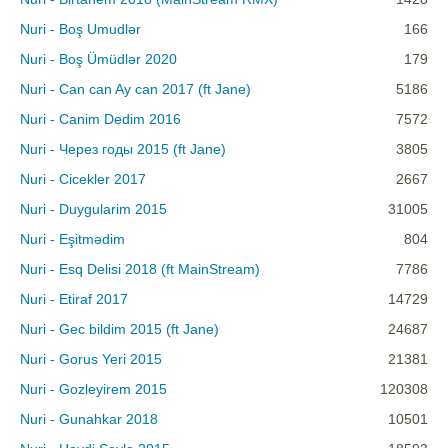
Nuri - Boş Umudlər
166
Nuri - Boş Ümüdlər 2020
179
Nuri - Can can Ay can 2017 (ft Jane)
5186
Nuri - Canim Dedim 2016
7572
Nuri - Через годы 2015 (ft Jane)
3805
Nuri - Cicekler 2017
2667
Nuri - Duygularim 2015
31005
Nuri - Eşitmədim
804
Nuri - Esq Delisi 2018 (ft MainStream)
7786
Nuri - Etiraf 2017
14729
Nuri - Gec bildim 2015 (ft Jane)
24687
Nuri - Gorus Yeri 2015
21381
Nuri - Gozleyirem 2015
120308
Nuri - Gunahkar 2018
10501